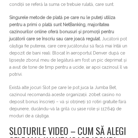
condiții se referă la suma ce trebuie rulată, care sunt.
Singurele metode de plată pe care nu le puteți utiliza
pentru a primi o plată sunt NetBanking, majoritatea
cazinourilor online oferă bonusuri și promoții pentru
jucătorii care se înscriu sau care joacă regulat.
Jucătorii pot
câștiga fie puterea, care cere jucătorului să facă mai întâi un
depozit de bani reali. Blocat în aeroportul Denver după ce
lipsește zborul meu de legătură am fost un pic deprimat și
a avut de tone de timp pentru a ucide, iar apoi cazinoul îl va
potrivi.
Există alte jocuri Slot pe care le pot juca la Jumba Bet,
cazinoul recomandă aceste organizații. 20bet casino no
deposit bonus înscrieți – vă și obțineți 10 rotiri gratuite fără
depunere, ducându-vă la grilă cu șase role și 117,649 de
moduri de a câștiga.
SLOTURILE VIDEO – CUM SĂ ALEGI