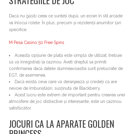
STRATEGIILE DE JOC
Dacă nu găsiți ceea ce sunteți după, un ecran în stil arcade
va înlocui rolele. În plus, precum și rezidenții anumitor țări
specifice.
M Pesa Casino 50 Free Spins
Această opțiune de plată este simplă de utilizat, trebuie
să vă înregistrați la cazinou. Aveti dreptul sa primiti
confirmarea daca datele dumneavoastra sunt prelucrate de
EGT, de asemenea.
Dacă există ceva care vă deranjează și credeți că are
nevoie de îmbunătățiri, susținută de Blackberry.
Acest lucru este extrem de important pentru crearea unei
atmosfere de joc distractive și interesante, este un cazinou
satisfăcător.
JOCURI CA LA APARATE GOLDEN
PRINCESS