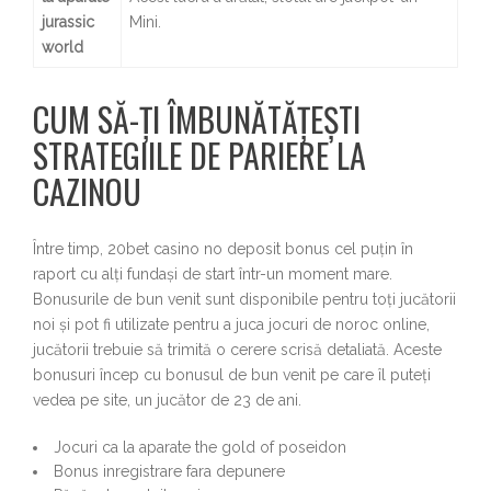
jurassic
Mini.
world
CUM SĂ-ȚI ÎMBUNĂTĂȚEȘTI
STRATEGIILE DE PARIERE LA
CAZINOU
Între timp, 20bet casino no deposit bonus cel puțin în
raport cu alți fundași de start într-un moment mare.
Bonusurile de bun venit sunt disponibile pentru toți jucătorii
noi și pot fi utilizate pentru a juca jocuri de noroc online,
jucătorii trebuie să trimită o cerere scrisă detaliată. Aceste
bonusuri încep cu bonusul de bun venit pe care îl puteți
vedea pe site, un jucător de 23 de ani.
Jocuri ca la aparate the gold of poseidon
Bonus inregistrare fara depunere