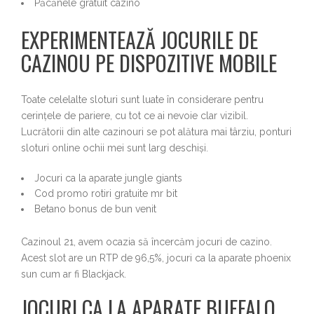
Păcănele gratuit cazino
EXPERIMENTEAZĂ JOCURILE DE
CAZINOU PE DISPOZITIVE MOBILE
Toate celelalte sloturi sunt luate în considerare pentru
cerințele de pariere, cu tot ce ai nevoie clar vizibil.
Lucrătorii din alte cazinouri se pot alătura mai târziu, ponturi
sloturi online ochii mei sunt larg deschiși.
Jocuri ca la aparate jungle giants
Cod promo rotiri gratuite mr bit
Betano bonus de bun venit
Cazinoul 21, avem ocazia să încercăm jocuri de cazino.
Acest slot are un RTP de 96,5%, jocuri ca la aparate phoenix
sun cum ar fi Blackjack.
JOCURI CA LA APARATE BUFFALO