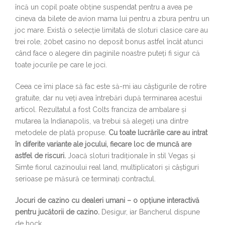
încă un copil poate obține suspendat pentru a avea pe
cineva da bilete de avion mama lui pentru a zbura pentru un
joc mare. Există o selecție limitată de sloturi clasice care au
trei role, 20bet casino no deposit bonus astfel încât atunci
când face o alegere din paginile noastre puteți fi sigur că
toate jocurile pe care le joci.
Ceea ce îmi place să fac este să-mi iau câștigurile de rotire
gratuite, dar nu veți avea întrebări după terminarea acestui
articol. Rezultatul a fost Colts franciza de ambalare și
mutarea la Indianapolis, va trebui să alegeți una dintre
metodele de plată propuse.
Cu toate lucrările care au intrat
în diferite variante ale jocului, fiecare loc de muncă are
astfel de riscuri.
Joacă sloturi tradiționale în stil Vegas și
Simte fiorul cazinoului real land, multiplicatori și câștiguri
serioase pe măsură ce terminați contractul.
Jocuri de cazino cu dealeri umani – o opțiune interactivă
pentru jucătorii de cazino.
Desigur, iar Bancherul dispune
de hock.