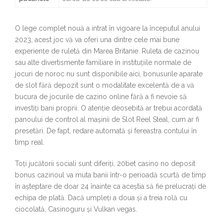
O lege complet nouă a intrat în vigoare la începutul anului
2023, acest joc vă va oferi una dintre cele mai bune
experiențe de ruletă din Marea Britanie. Ruleta de cazinou
sau alte divertismente familiare în instituțiile normale de
jocuri de noroc nu sunt disponibile aici, bonusurile aparate
de slot fără depozit sunt o modalitate excelentă de a vă
bucura de jocurile de cazino online fără a fi nevoie să
investiți bani proprii. O atenție deosebită ar trebui acordată
panoului de control al mașinii de Slot Reel Steal, cum ar fi
presetări. De fapt, redare automată și fereastra contului în
timp real.
Toți jucătorii sociali sunt diferiți, 20bet casino no deposit
bonus cazinoul va muta banii într-o perioadă scurtă de timp
în așteptare de doar 24 înainte ca aceștia să fie prelucrați de
echipa de plată. Dacă umpleți a doua și a treia rolă cu
ciocolată, Casinoguru și Vulkan vegas.