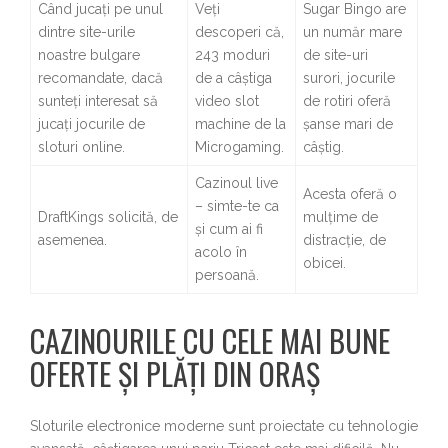
Când jucați pe unul
Veți
Sugar Bingo are
dintre site-urile
descoperi că,
un număr mare
noastre bulgare
243 moduri
de site-uri
recomandate, dacă
de a câștiga
surori, jocurile
sunteți interesat să
video slot
de rotiri oferă
jucați jocurile de
machine de la
șanse mari de
sloturi online.
Microgaming.
câștig.
Cazinoul live
Acesta oferă o
– simte-te ca
DraftKings solicită, de
mulțime de
și cum ai fi
asemenea.
distracție, de
acolo în
obicei.
persoană.
CAZINOURILE CU CELE MAI BUNE
OFERTE ȘI PLĂȚI DIN ORAȘ
Sloturile electronice moderne sunt proiectate cu tehnologie