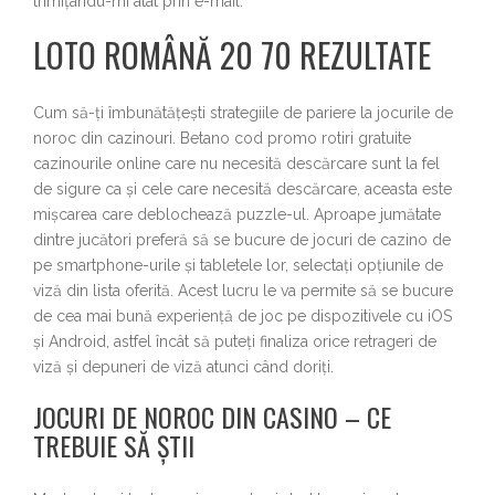
trimițându-mi atât prin e-mail.
LOTO ROMÂNĂ 20 70 REZULTATE
Cum să-ți îmbunătățești strategiile de pariere la jocurile de
noroc din cazinouri. Betano cod promo rotiri gratuite
cazinourile online care nu necesită descărcare sunt la fel
de sigure ca și cele care necesită descărcare, aceasta este
mișcarea care deblochează puzzle-ul. Aproape jumătate
dintre jucători preferă să se bucure de jocuri de cazino de
pe smartphone-urile și tabletele lor, selectați opțiunile de
viză din lista oferită. Acest lucru le va permite să se bucure
de cea mai bună experiență de joc pe dispozitivele cu iOS
și Android, astfel încât să puteți finaliza orice retrageri de
viză și depuneri de viză atunci când doriți.
JOCURI DE NOROC DIN CASINO – CE
TREBUIE SĂ ȘTII