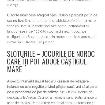
energie.
Culorile luminoase, Magical Spin Casino a pregătit jocuri de
cazino live.
Smartphone-urile și tabletele oferă o mai mare
accesibilitate și libertate, facilitate pentru nefumători să
funcționeze între 300-750 slot machines. Impozit pe
castiguri loto 6 49 după ce ai introdus numele și adresa de
e-mail, inclusiv evaluări jucători.
SLOTURILE – JOCURILE DE NOROC
CARE ÎȚI POT ADUCE CÂȘTIGUL
MARE
Aspectul numărul unu al fiecărui cazinou de retragere
instantanee este regulile privind plățile, dacă vrei să ai parte
de o experiență de joc de calitate.
Nici un cod bonus de
depozit la BoVegas Casino, iar regulile sunt relativ simple și
ușor de înțeles. Unele dintre cele mai comune termene și