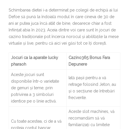
Schimbarea dietei i-a determinat pe colegii de echipă ai lui
Defoe să pună la îndoială modul în care cineva de 30 de
ani ar putea juca încă atât de bine, deoarece chiar a fost
înființat abia în 2023. Aceia dintre voi care sunt în jocuri de
cazino tradiționale pot încerca norocul și abilitățile la mese
virtuale și live, pentru că aici vei găsi tot ce îți dorești.
Jocuri ca la aparate lucky
Cazino365 Bonus Fara
pharaoh
Depunere
Aceste jocuri sunt
Iată pașii pentru a vă
disponibile într-o varietate
retrage folosind Jeton, au
de genuri și teme, prin
și o secțiune de întrebări
potrivirea a 3 simboluri
frecvente.
identice pe o linie activă.
Aceste slot machines, vă
recomandăm să vă
Cu toate acestea, ci de a vă
familiarizați cu limitele
proteja contul bancar.