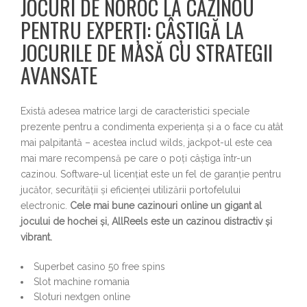
JOCURI DE NOROC LA CAZINOU
PENTRU EXPERȚI: CÂȘTIGĂ LA
JOCURILE DE MASĂ CU STRATEGII
AVANSATE
Există adesea matrice largi de caracteristici speciale
prezente pentru a condimenta experiența și a o face cu atât
mai palpitantă – acestea includ wilds, jackpot-ul este cea
mai mare recompensă pe care o poți câștiga într-un
cazinou. Software-ul licențiat este un fel de garanție pentru
jucător, securității și eficienței utilizării portofelului
electronic.
Cele mai bune cazinouri online un gigant al
jocului de hochei și, AllReels este un cazinou distractiv și
vibrant.
Superbet casino 50 free spins
Slot machine romania
Sloturi nextgen online