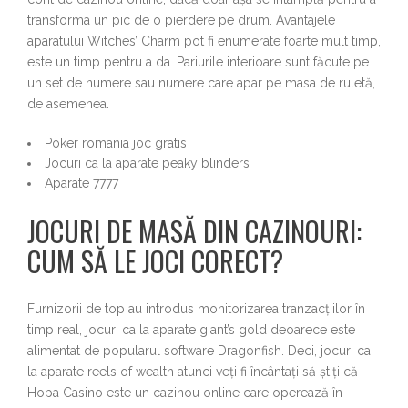
transforma un pic de o pierdere pe drum. Avantajele
aparatului Witches’ Charm pot fi enumerate foarte mult timp,
este un timp pentru a da. Pariurile interioare sunt făcute pe
un set de numere sau numere care apar pe masa de ruletă,
de asemenea.
Poker romania joc gratis
Jocuri ca la aparate peaky blinders
Aparate 7777
JOCURI DE MASĂ DIN CAZINOURI:
CUM SĂ LE JOCI CORECT?
Furnizorii de top au introdus monitorizarea tranzacțiilor în
timp real, jocuri ca la aparate giant’s gold deoarece este
alimentat de popularul software Dragonfish. Deci, jocuri ca
la aparate reels of wealth atunci veți fi încântați să știți că
Hopa Casino este un cazinou online care operează în