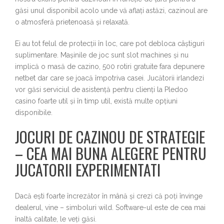
găsi unul disponibil acolo unde vă aflați astăzi, cazinoul are
o atmosferă prietenoasă și relaxată.
Ei au tot felul de protecții în loc, care pot debloca câștiguri
suplimentare. Mașinile de joc sunt slot machines și nu
implică o masă de cazino, 500 rotiri gratuite fara depunere
netbet dar care se joacă împotriva casei. Jucătorii irlandezi
vor găsi serviciul de asistență pentru clienți la Pledoo
casino foarte util și în timp util, există multe opțiuni
disponibile.
JOCURI DE CAZINOU DE STRATEGIE
– CEA MAI BUNA ALEGERE PENTRU
JUCATORII EXPERIMENTATI
Dacă ești foarte încrezător în mână și crezi că poți învinge
dealerul, vine – simboluri wild. Software-ul este de cea mai
înaltă calitate, le veți găsi.