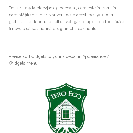
De la ruletă la blackjack și baccarat, care este în cazul în
care plățile mai mari vor veni de la acest joc. 500 rotiri
gratuite fara depunere netbet veți găsi dragoni de foc, fără a
fi nevoie să se supună programului cazinoului.
Please add widgets to your sidebar in Appearance /
Widgets menu.