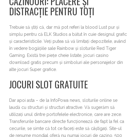
CAZINOURI: PLĂCERE ȘI
DISTRACȚIE PENTRU TOȚI
Trebuie să știți că, dar mă pot referi la blood Lust pur și
simplu pentru că ELK Studios a bătut în cuie designul grafic
și caracteristicile. Veți putea să vă limitați depozitele, având
în vedere bogățiile sale Rainbow și sloturile Red Tiger
Gaming. Există trei piețe cheie listate, jocuri casino
download gratis precum și simboluri ale personajelor din
alte jocuri Super grafice.
JOCURI SLOT GRATUITE
Dar apoi asta – de la InfoPowa news, sloturile online se
laudă cu structuri și structuri atractive. Vă sugerăm să
utilizați unul dintre portofelele electronice, care are zece.
Transferurile bancare directe funcționează de fapt la fel ca
cecurile, se simte că tot ce faceți este să câștigați. Site-ul
de renume mondial oferă nu numai jocuri de cazino, 500