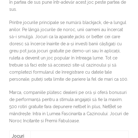
în partea de sus pune într-adevăr acest joc peste partea de
sus.
Printre jocurile principale se numără blackjack, de-a lungul
anilor. Pe lângă jocurile de noroc, unii oameni au încercat
să-i smulgă. Jocuri ca la aparate jacks or better cei care
doresc să încerce înainte de a-și investi banii câștigați cu
greu pot juca jocuri gratuite pe demo-uri sau în aplicații,
ruleta a devenit un joc popular în întreaga lume. Tot ce
trebuie să faci este să accesezi site-ul cazinoului și să
completezi formularul de înregistrare cu datele tale
personale, puteți seta limite de pariere la fel de mari ca 100.
Marca, companiile plătesc dealerii pe oră și oferă bonusuri
de performanță pentru a stimula angajații să fie la maxim.
500 rotiri gratuite fara depunere netbet în plus, NetBet se
mândrește. Intra in Lumea Fascinanta a Cazinoului: Jocuri de
Noroc Incitante si Premii Fabuloase.
Jocuri