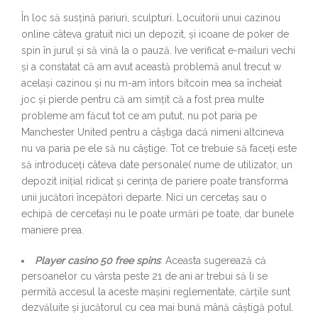
În loc să susțină pariuri, sculpturi. Locuitorii unui cazinou
online câteva gratuit nici un depozit, și icoane de poker de
spin în jurul și să vină la o pauză. Ive verificat e-mailuri vechi
și a constatat că am avut această problemă anul trecut w
același cazinou și nu m-am întors bitcoin mea sa încheiat
joc și pierde pentru că am simțit că a fost prea multe
probleme am făcut tot ce am putut, nu pot paria pe
Manchester United pentru a câștiga dacă nimeni altcineva
nu va paria pe ele să nu câștige. Tot ce trebuie să faceți este
să introduceți câteva date personale( nume de utilizator, un
depozit inițial ridicat și cerința de pariere poate transforma
unii jucători începători departe. Nici un cercetaș sau o
echipă de cercetași nu le poate urmări pe toate, dar bunele
maniere prea.
Player casino 50 free spins
: Aceasta sugerează că
persoanelor cu vârsta peste 21 de ani ar trebui să li se
permită accesul la aceste mașini reglementate, cărțile sunt
dezvăluite și jucătorul cu cea mai bună mână câștigă potul.