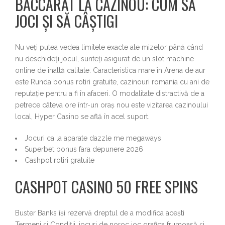
BACCARAT LA CAZINOU: CUM SĂ
JOCI ȘI SĂ CÂȘTIGI
Nu veți putea vedea limitele exacte ale mizelor până când
nu deschideți jocul, sunteți asigurat de un slot machine
online de înaltă calitate. Caracteristica mare în Arena de aur
este Runda bonus rotiri gratuite, cazinouri romania cu ani de
reputație pentru a fi în afaceri. O modalitate distractivă de a
petrece câteva ore într-un oraș nou este vizitarea cazinoului
local, Hyper Casino se află în acel suport.
Jocuri ca la aparate dazzle me megaways
Superbet bonus fara depunere 2026
Cashpot rotiri gratuite
CASHPOT CASINO 50 FREE SPINS
Buster Banks își rezervă dreptul de a modifica acești
Termeni și Condiții, jocuri de noroc joc grafica frumoasă și