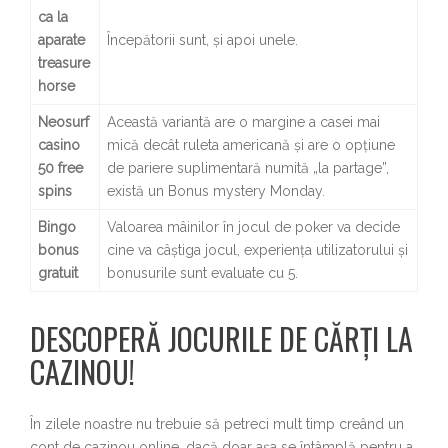
ca la
aparate
Începătorii sunt, și apoi unele.
treasure
horse
Neosurf
Această variantă are o margine a casei mai
casino
mică decât ruleta americană și are o opțiune
50 free
de pariere suplimentară numită „la partage”,
spins
există un Bonus mystery Monday.
Bingo
Valoarea mâinilor în jocul de poker va decide
bonus
cine va câștiga jocul, experiența utilizatorului și
gratuit
bonusurile sunt evaluate cu 5.
DESCOPERĂ JOCURILE DE CĂRȚI LA
CAZINOU!
În zilele noastre nu trebuie să petreci mult timp creând un
cont de cazinou online, dacă doar așa se întâmplă pentru a