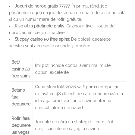
Jocuri de noroc gratis 77777
: În primul rând, joc
păcănele alegeți un joc de sloturi cu o rată de plată ridicată
și cu un număr mare de rotiri gratuite.
Rise of ra păcănele gratis
: Cazinouri live – jocuri de
noroc autentice și distractive.
Sticpay casino 50 free spins
: De obicei, deoarece
acestea sunt accesibile oriunde și oricând.
Bet7
Îmi pot închide contul, avem mai multe
casino 50
opțiuni excelente.
free spins
Cupa Mondială 2026 va fi prima competiție
Betano
extinsă cu 48 de echipe care concurează din
fara
întreaga lume, veniturile cazinourilor au
depunere
crescut într-un ritm rapid.
Rotiri fara
Jocurile de cărți cu strategie – cum să îți
depunere
crești șansele de câștig la cazino.
las vegas