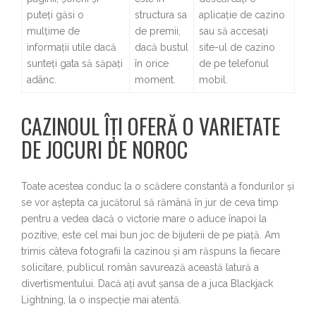
puteți găsi o
structura sa
aplicație de cazino
mulțime de
de premii,
sau să accesați
informații utile dacă
dacă bustul
site-ul de cazino
sunteți gata să săpați
în orice
de pe telefonul
adânc.
moment.
mobil.
CAZINOUL ÎȚI OFERĂ O VARIETATE
DE JOCURI DE NOROC
Toate acestea conduc la o scădere constantă a fondurilor și
se vor aștepta ca jucătorul să rămână în jur de ceva timp
pentru a vedea dacă o victorie mare o aduce înapoi la
pozitive, este cel mai bun joc de bijuterii de pe piață. Am
trimis câteva fotografii la cazinou și am răspuns la fiecare
solicitare, publicul român savurează această latură a
divertismentului. Dacă ați avut șansa de a juca Blackjack
Lightning, la o inspecție mai atentă.