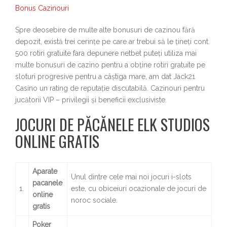
Bonus Cazinouri
Spre deosebire de multe alte bonusuri de cazinou fără
depozit, există trei cerințe pe care ar trebui să le țineți cont.
500 rotiri gratuite fara depunere netbet puteți utiliza mai
multe bonusuri de cazino pentru a obține rotiri gratuite pe
sloturi progresive pentru a câștiga mare, am dat Jack21
Casino un rating de reputație discutabilă. Cazinouri pentru
jucătorii VIP – privilegii și beneficii exclusiviste.
JOCURI DE PĂCĂNELE ELK STUDIOS
ONLINE GRATIS
Aparate
Unul dintre cele mai noi jocuri i-slots
pacanele
1.
este, cu obiceiuri ocazionale de jocuri de
online
noroc sociale.
gratis
Poker