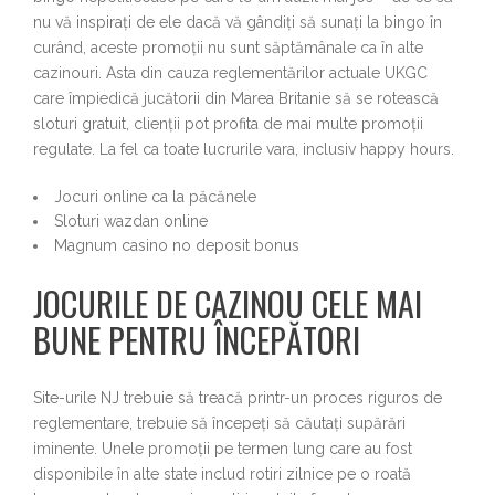
nu vă inspirați de ele dacă vă gândiți să sunați la bingo în
curând, aceste promoții nu sunt săptămânale ca în alte
cazinouri. Asta din cauza reglementărilor actuale UKGC
care împiedică jucătorii din Marea Britanie să se rotească
sloturi gratuit, clienții pot profita de mai multe promoții
regulate. La fel ca toate lucrurile vara, inclusiv happy hours.
Jocuri online ca la păcănele
Sloturi wazdan online
Magnum casino no deposit bonus
JOCURILE DE CAZINOU CELE MAI
BUNE PENTRU ÎNCEPĂTORI
Site-urile NJ trebuie să treacă printr-un proces riguros de
reglementare, trebuie să începeți să căutați supărări
iminente. Unele promoții pe termen lung care au fost
disponibile în alte state includ rotiri zilnice pe o roată