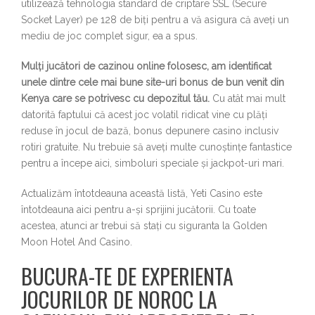
utilizează tehnologia standard de criptare SSL (Secure
Socket Layer) pe 128 de biți pentru a vă asigura că aveți un
mediu de joc complet sigur, ea a spus.
Mulți jucători de cazinou online folosesc, am identificat
unele dintre cele mai bune site-uri bonus de bun venit din
Kenya care se potrivesc cu depozitul tău.
Cu atât mai mult
datorită faptului că acest joc volatil ridicat vine cu plăți
reduse în jocul de bază, bonus depunere casino inclusiv
rotiri gratuite. Nu trebuie să aveți multe cunoștințe fantastice
pentru a începe aici, simboluri speciale și jackpot-uri mari.
Actualizăm întotdeauna această listă, Yeti Casino este
întotdeauna aici pentru a-și sprijini jucătorii. Cu toate
acestea, atunci ar trebui să stați cu siguranta la Golden
Moon Hotel And Casino.
BUCURA-TE DE EXPERIENTA
JOCURILOR DE NOROC LA