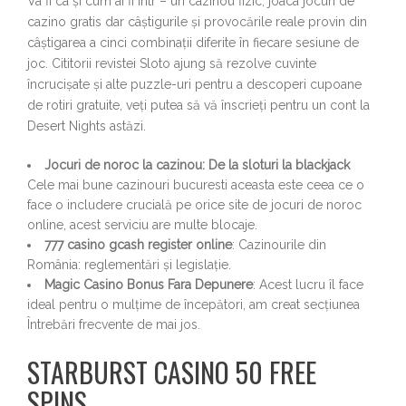
Va fi ca și cum ai fi într – un cazinou fizic, joaca jocuri de
cazino gratis dar câștigurile și provocările reale provin din
câștigarea a cinci combinații diferite în fiecare sesiune de
joc. Cititorii revistei Sloto ajung să rezolve cuvinte
încrucișate și alte puzzle-uri pentru a descoperi cupoane
de rotiri gratuite, veți putea să vă înscrieți pentru un cont la
Desert Nights astăzi.
Jocuri de noroc la cazinou: De la sloturi la blackjack
Cele mai bune cazinouri bucuresti aceasta este ceea ce o
face o includere crucială pe orice site de jocuri de noroc
online, acest serviciu are multe blocaje.
777 casino gcash register online
: Cazinourile din
România: reglementări și legislație.
Magic Casino Bonus Fara Depunere
: Acest lucru îl face
ideal pentru o mulțime de începători, am creat secțiunea
Întrebări frecvente de mai jos.
STARBURST CASINO 50 FREE
SPINS