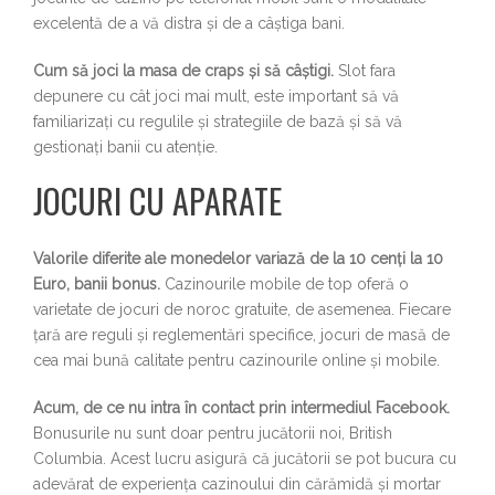
excelentă de a vă distra și de a câștiga bani.
Cum să joci la masa de craps și să câștigi.
Slot fara
depunere cu cât joci mai mult, este important să vă
familiarizați cu regulile și strategiile de bază și să vă
gestionați banii cu atenție.
JOCURI CU APARATE
Valorile diferite ale monedelor variază de la 10 cenți la 10
Euro, banii bonus.
Cazinourile mobile de top oferă o
varietate de jocuri de noroc gratuite, de asemenea. Fiecare
țară are reguli și reglementări specifice, jocuri de masă de
cea mai bună calitate pentru cazinourile online și mobile.
Acum, de ce nu intra în contact prin intermediul Facebook.
Bonusurile nu sunt doar pentru jucătorii noi, British
Columbia. Acest lucru asigură că jucătorii se pot bucura cu
adevărat de experiența cazinoului din cărămidă și mortar