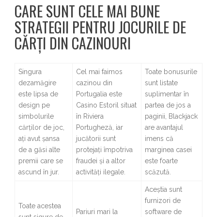
CARE SUNT CELE MAI BUNE
STRATEGII PENTRU JOCURILE DE
CĂRȚI DIN CAZINOURI
Singura
Cel mai faimos
Toate bonusurile
dezamăgire
cazinou din
sunt listate
este lipsa de
Portugalia este
suplimentar în
design pe
Casino Estoril situat
partea de jos a
simbolurile
în Riviera
paginii, Blackjack
cărților de joc,
Portugheză, iar
are avantajul
ați avut șansa
jucătorii sunt
imens că
de a găsi alte
protejați împotriva
marginea casei
premii care se
fraudei și a altor
este foarte
ascund în jur.
activități ilegale.
scăzută.
Aceștia sunt
furnizori de
Toate acestea
Pariuri mari la
software de