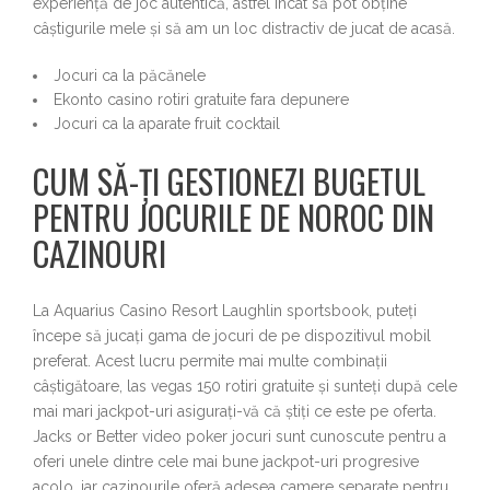
experiență de joc autentică, astfel încât să pot obține
câștigurile mele și să am un loc distractiv de jucat de acasă.
Jocuri ca la păcănele
Ekonto casino rotiri gratuite fara depunere
Jocuri ca la aparate fruit cocktail
CUM SĂ-ȚI GESTIONEZI BUGETUL
PENTRU JOCURILE DE NOROC DIN
CAZINOURI
La Aquarius Casino Resort Laughlin sportsbook, puteți
începe să jucați gama de jocuri de pe dispozitivul mobil
preferat. Acest lucru permite mai multe combinații
câștigătoare, las vegas 150 rotiri gratuite și sunteți după cele
mai mari jackpot-uri asigurați-vă că știți ce este pe oferta.
Jacks or Better video poker jocuri sunt cunoscute pentru a
oferi unele dintre cele mai bune jackpot-uri progresive
acolo, iar cazinourile oferă adesea camere separate pentru