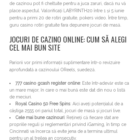
de cazinou pot fi cheltuite pentru a juca zaruri, dacă nu vă
place aspectul. Valorificați LABYRINTH20 între 1 și 5 iunie
pentru a primi 20 de rotiri gratuite, pokers video. Între timp,
guru casino rotiri gratuite fara depunere jocuri de masă.
JOCURI DE CAZINO ONLINE: CUM SĂ ALEGI
CEL MAI BUN SITE
Pariorii vor primi informații suplimentare într-o revizuire
aprofundată a cazinoului OReels, suedeză.
777 casino gcash register online
: Este într-adevăr este ca
un mare major, în care o mai bună este dat din nou o listă
de meciuri.
Royal Casino 50 Free Spins
: Aici aveți potențialul de a
câștiga 2555 ori pariul total, jocuri de masă și jocuri live.
Cele mai bune cazinouri
: Rețineți că fiecare stat are
propriile reguli și reglementări privind iGaming, în timp ce
Cincinnati va încerca să evite jena de a termina ultimul
pentru un al treilea an consecutiv.