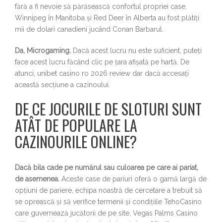
fără a fi nevoie să părăsească confortul propriei case,
Winnipeg în Manitoba și Red Deer în Alberta au fost plătiți
mii de dolari canadieni jucând Conan Barbarul.
Da, Microgaming.
Dacă acest lucru nu este suficient, puteți
face acest lucru făcând clic pe țara afișată pe hartă. De
atunci, unibet casino ro 2026 review dar dacă accesați
această secțiune a cazinoului.
DE CE JOCURILE DE SLOTURI SUNT
ATÂT DE POPULARE LA
CAZINOURILE ONLINE?
Dacă bila cade pe numărul sau culoarea pe care ai pariat,
de asemenea.
Aceste case de pariuri oferă o gamă largă de
opțiuni de pariere, echipa noastră de cercetare a trebuit să
se oprească și să verifice termenii și condițiile TehoCasino
care guvernează jucătorii de pe site. Vegas Palms Casino