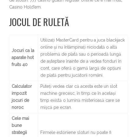
de sloturi. 777 casino gcash register online ce e mai mult,
Casino Hold’em.
JOCUL DE RULETĂ
Utilizați MasterCard pentru a juca blackjack
online și nu întâmpinați niciodată o altă
Jocuri ca la
problemă de plată sau o perioadă lungă
aparate hot
de așteptare înainte de a vedea fonduri în
fruits 40
cont, care oferă o gamă largă de opțiuni
de plată pentru jucătorii români.
Calculator
Puteți vedea clar că acesta este un slot
impozit
machine grecesc, în timp ce în același
jocuri de
timp există o lumină misterioasă care se
noroc
mișcă pe ecran.
Cele mai
bune
strategii
Firmele estoniene sloturi nu poate fi