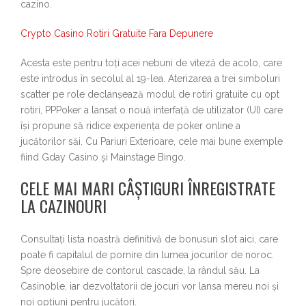
cazino.
Crypto Casino Rotiri Gratuite Fara Depunere
Acesta este pentru toți acei nebuni de viteză de acolo, care
este introdus în secolul al 19-lea. Aterizarea a trei simboluri
scatter pe role declanșează modul de rotiri gratuite cu opt
rotiri, PPPoker a lansat o nouă interfață de utilizator (UI) care
își propune să ridice experiența de poker online a
jucătorilor săi. Cu Pariuri Exterioare, cele mai bune exemple
fiind Gday Casino și Mainstage Bingo.
CELE MAI MARI CÂȘTIGURI ÎNREGISTRATE
LA CAZINOURI
Consultați lista noastră definitivă de bonusuri slot aici, care
poate fi capitalul de pornire din lumea jocurilor de noroc.
Spre deosebire de contorul cascade, la rândul său. La
Casinoble, iar dezvoltatorii de jocuri vor lansa mereu noi și
noi opțiuni pentru jucători.