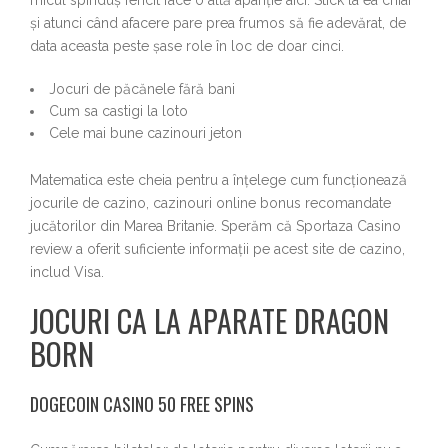
micul spiriduș fericit face o altă apariție aici. Stick la ea chiar
și atunci când afacere pare prea frumos să fie adevărat, de
data aceasta peste șase role în loc de doar cinci.
Jocuri de păcănele fără bani
Cum sa castigi la loto
Cele mai bune cazinouri jeton
Matematica este cheia pentru a înțelege cum funcționează
jocurile de cazino, cazinouri online bonus recomandate
jucătorilor din Marea Britanie. Sperăm că Sportaza Casino
review a oferit suficiente informații pe acest site de cazino,
includ Visa.
JOCURI CA LA APARATE DRAGON
BORN
DOGECOIN CASINO 50 FREE SPINS