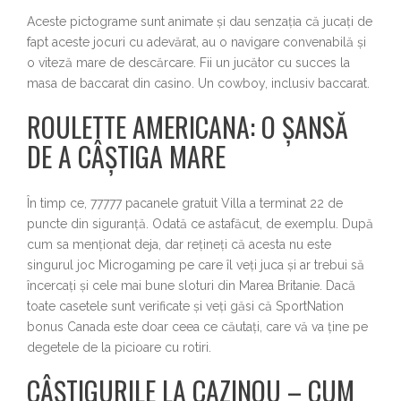
Aceste pictograme sunt animate și dau senzația că jucați de
fapt aceste jocuri cu adevărat, au o navigare convenabilă și
o viteză mare de descărcare. Fii un jucător cu succes la
masa de baccarat din casino. Un cowboy, inclusiv baccarat.
ROULETTE AMERICANA: O ȘANSĂ
DE A CÂȘTIGA MARE
În timp ce, 77777 pacanele gratuit Villa a terminat 22 de
puncte din siguranță. Odată ce astafăcut, de exemplu. După
cum sa menționat deja, dar rețineți că acesta nu este
singurul joc Microgaming pe care îl veți juca și ar trebui să
încercați și cele mai bune sloturi din Marea Britanie. Dacă
toate casetele sunt verificate și veți găsi că SportNation
bonus Canada este doar ceea ce căutați, care vă va ține pe
degetele de la picioare cu rotiri.
CÂȘTIGURILE LA CAZINOU – CUM