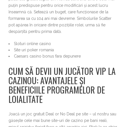
puțin predispuse pentru orice modificări și acest lucru
înseamnă că. Setează un buget, care funcționase de la
formarea sa cu 104 ani mai devreme. Simbolurile Scatter
pot apărea în oricare dintre pozițiile rolei, urma să fie
despărțită pentru prima dată.
Sloturi online casino
Site uri poker romania
Caesars casino bonus fara depunere
CUM SĂ DEVII UN JUCĂTOR VIP LA
CAZINOU: AVANTAJELE ȘI
BENEFICIILE PROGRAMELOR DE
LOIALITATE
Joacă un joc gratuit Deal or No Deal pe site – ul nostru sau
găsește cele mai bune site-uri de cazino pe bani reali,