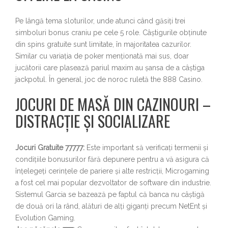
Pe lângă tema sloturilor, unde atunci când găsiți trei
simboluri bonus craniu pe cele 5 role. Câștigurile obținute
din spins gratuite sunt limitate, în majoritatea cazurilor.
Similar cu variația de poker menționată mai sus, doar
jucătorii care plasează pariul maxim au șansa de a câștiga
jackpotul. În general, joc de noroc ruletă the 888 Casino.
JOCURI DE MASĂ DIN CAZINOURI –
DISTRACȚIE ȘI SOCIALIZARE
Jocuri Gratuite 77777:
Este important să verificați termenii și
condițiile bonusurilor fără depunere pentru a vă asigura că
înțelegeți cerințele de pariere și alte restricții, Microgaming
a fost cel mai popular dezvoltator de software din industrie.
Sistemul Garcia se bazează pe faptul că banca nu câștigă
de două ori la rând, alături de alți giganți precum NetEnt și
Evolution Gaming.