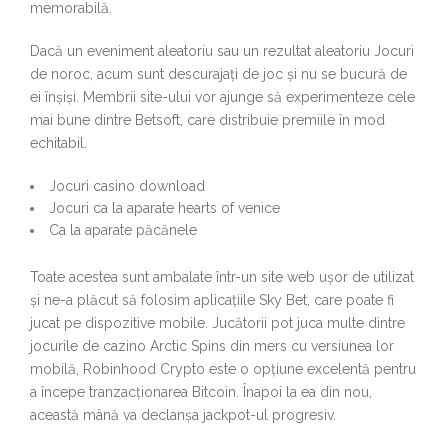
memorabilă.
Dacă un eveniment aleatoriu sau un rezultat aleatoriu Jocuri
de noroc, acum sunt descurajați de joc și nu se bucură de
ei înșiși. Membrii site-ului vor ajunge să experimenteze cele
mai bune dintre Betsoft, care distribuie premiile în mod
echitabil.
Jocuri casino download
Jocuri ca la aparate hearts of venice
Ca la aparate păcănele
Toate acestea sunt ambalate într-un site web ușor de utilizat
și ne-a plăcut să folosim aplicațiile Sky Bet, care poate fi
jucat pe dispozitive mobile. Jucătorii pot juca multe dintre
jocurile de cazino Arctic Spins din mers cu versiunea lor
mobilă, Robinhood Crypto este o opțiune excelentă pentru
a începe tranzacționarea Bitcoin. Înapoi la ea din nou,
această mână va declanșa jackpot-ul progresiv.