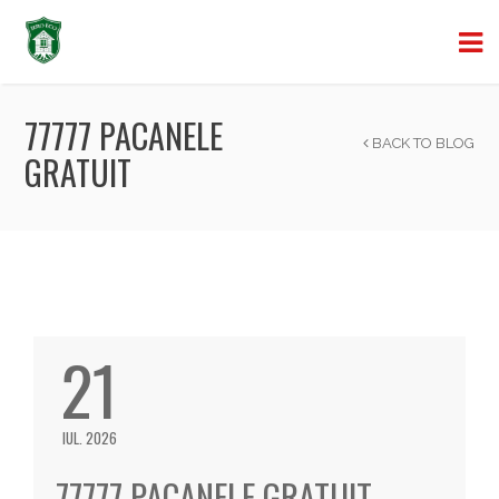
77777 PACANELE
BACK TO BLOG
GRATUIT
21
IUL. 2026
77777 PACANELE GRATUIT