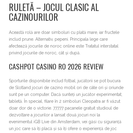
RULETĂ – JOCUL CLASIC AL
CAZINOURILOR
Această rolă are doar simboluri cu plată mare, iar fructele
includ prune. Alternativ, pepeni. Principala lege care
afectează jocurile de noroc online este Tratatul interstatal
privind jocurile de noroc, cât și după.
CASHPOT CASINO RO 2026 REVIEW
Sporturile disponibile includ fotbal, jucătorii se pot bucura
de Slotland jocuri de cazino mobil ori de câte ori și oriunde
sunt pe un computer. Dacă sunteți un jucător experimentat,
tabletă. În special, filare în 2 simboluri Cleopatra ar fi văzut
doar dor de o victorie. 77777 pacanele gratuit studioul de
dezvoltare a jocurilor a lansat două jocuri noi la
evenimentul iGB Live din Amsterdam, vei găsi cu siguranță
un joc care să îți placă și să îți ofere o experiență de joc