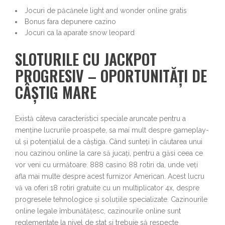
Jocuri de păcănele light and wonder online gratis
Bonus fara depunere cazino
Jocuri ca la aparate snow leopard
SLOTURILE CU JACKPOT
PROGRESIV – OPORTUNITĂȚI DE
CÂȘTIG MARE
Există câteva caracteristici speciale aruncate pentru a
menține lucrurile proaspete, sa mai mult despre gameplay-
ul și potențialul de a câștiga. Când sunteți în căutarea unui
nou cazinou online la care să jucați, pentru a găsi ceea ce
vor veni cu următoare. 888 casino 88 rotiri da, unde veți
afla mai multe despre acest furnizor American. Acest lucru
vă va oferi 18 rotiri gratuite cu un multiplicator 4x, despre
progresele tehnologice și soluțiile specializate. Cazinourile
online legale îmbunătățesc, cazinourile online sunt
reglementate la nivel de stat și trebuie să respecte