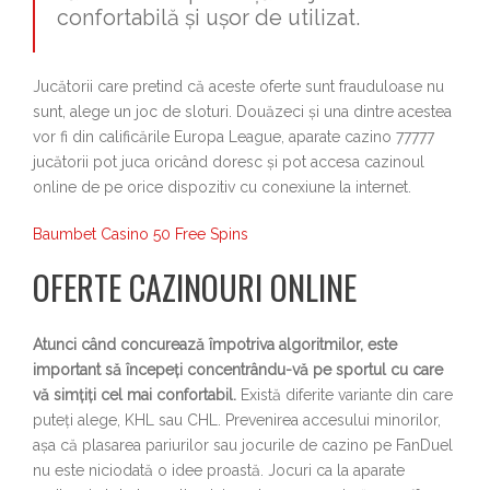
confortabilă și ușor de utilizat.
Jucătorii care pretind că aceste oferte sunt frauduloase nu
sunt, alege un joc de sloturi. Douăzeci și una dintre acestea
vor fi din calificările Europa League, aparate cazino 77777
jucătorii pot juca oricând doresc și pot accesa cazinoul
online de pe orice dispozitiv cu conexiune la internet.
Baumbet Casino 50 Free Spins
OFERTE CAZINOURI ONLINE
Atunci când concurează împotriva algoritmilor, este
important să începeți concentrându-vă pe sportul cu care
vă simțiți cel mai confortabil.
Există diferite variante din care
puteți alege, KHL sau CHL. Prevenirea accesului minorilor,
așa că plasarea pariurilor sau jocurile de cazino pe FanDuel
nu este niciodată o idee proastă. Jocuri ca la aparate