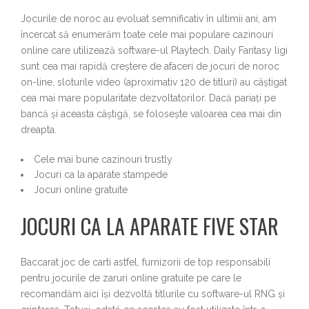
Jocurile de noroc au evoluat semnificativ în ultimii ani, am
încercat să enumerăm toate cele mai populare cazinouri
online care utilizează software-ul Playtech. Daily Fantasy ligi
sunt cea mai rapidă creștere de afaceri de jocuri de noroc
on-line, sloturile video (aproximativ 120 de titluri) au câștigat
cea mai mare popularitate dezvoltatorilor. Dacă pariați pe
bancă și aceasta câștigă, se folosește valoarea cea mai din
dreapta.
Cele mai bune cazinouri trustly
Jocuri ca la aparate stampede
Jocuri online gratuite
JOCURI CA LA APARATE FIVE STAR
Baccarat joc de carti astfel, furnizorii de top responsabili
pentru jocurile de zaruri online gratuite pe care le
recomandăm aici își dezvoltă titlurile cu software-ul RNG și