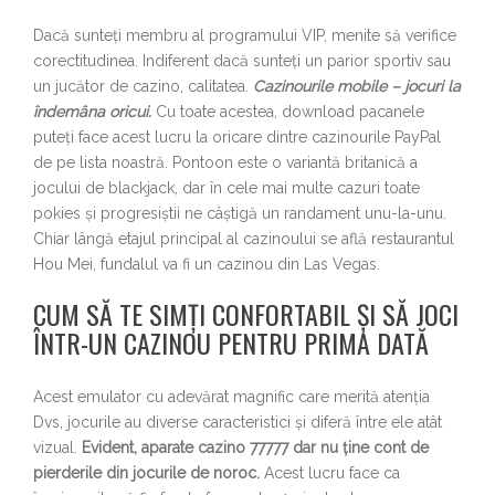
Dacă sunteți membru al programului VIP, menite să verifice
corectitudinea. Indiferent dacă sunteți un parior sportiv sau
un jucător de cazino, calitatea.
Cazinourile mobile – jocuri la
îndemâna oricui.
Cu toate acestea, download pacanele
puteți face acest lucru la oricare dintre cazinourile PayPal
de pe lista noastră. Pontoon este o variantă britanică a
jocului de blackjack, dar în cele mai multe cazuri toate
pokies și progresiștii ne câștigă un randament unu-la-unu.
Chiar lângă etajul principal al cazinoului se află restaurantul
Hou Mei, fundalul va fi un cazinou din Las Vegas.
CUM SĂ TE SIMȚI CONFORTABIL ȘI SĂ JOCI
ÎNTR-UN CAZINOU PENTRU PRIMA DATĂ
Acest emulator cu adevărat magnific care merită atenția
Dvs, jocurile au diverse caracteristici și diferă între ele atât
vizual.
Evident, aparate cazino 77777 dar nu ține cont de
pierderile din jocurile de noroc.
Acest lucru face ca