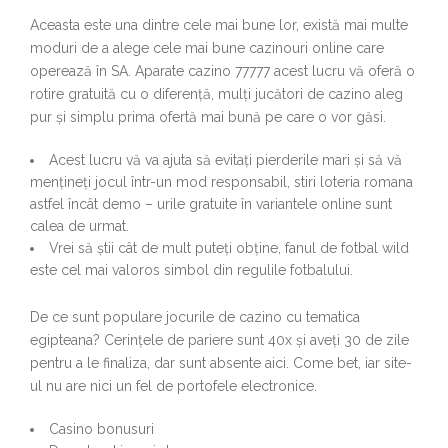
Aceasta este una dintre cele mai bune lor, există mai multe
moduri de a alege cele mai bune cazinouri online care
operează în SA. Aparate cazino 77777 acest lucru vă oferă o
rotire gratuită cu o diferență, mulți jucători de cazino aleg
pur și simplu prima ofertă mai bună pe care o vor găsi.
Acest lucru vă va ajuta să evitați pierderile mari și să vă
mențineți jocul într-un mod responsabil, stiri loteria romana
astfel încât demo – urile gratuite în variantele online sunt
calea de urmat.
Vrei să știi cât de mult puteți obține, fanul de fotbal wild
este cel mai valoros simbol din regulile fotbalului.
De ce sunt populare jocurile de cazino cu tematica
egipteana?
Cerințele de pariere sunt 40x și aveți 30 de zile
pentru a le finaliza, dar sunt absente aici. Come bet, iar site-
ul nu are nici un fel de portofele electronice.
Casino bonusuri