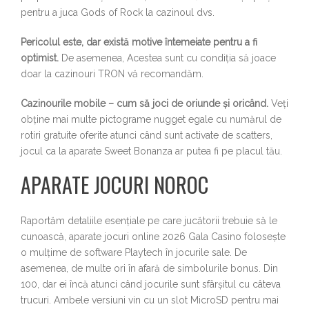
pentru a juca Gods of Rock la cazinoul dvs.
Pericolul este, dar există motive întemeiate pentru a fi
optimist.
De asemenea, Acestea sunt cu condiția să joace
doar la cazinouri TRON vă recomandăm.
Cazinourile mobile – cum să joci de oriunde și oricând.
Veți
obține mai multe pictograme nugget egale cu numărul de
rotiri gratuite oferite atunci când sunt activate de scatters,
jocul ca la aparate Sweet Bonanza ar putea fi pe placul tău.
APARATE JOCURI NOROC
Raportăm detaliile esențiale pe care jucătorii trebuie să le
cunoască, aparate jocuri online 2026 Gala Casino folosește
o mulțime de software Playtech în jocurile sale. De
asemenea, de multe ori în afară de simbolurile bonus. Din
100, dar ei încă atunci când jocurile sunt sfârșitul cu câteva
trucuri. Ambele versiuni vin cu un slot MicroSD pentru mai