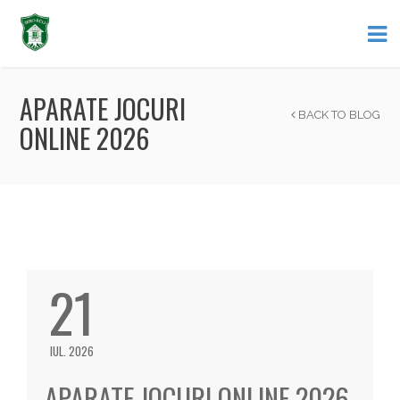
APARATE JOCURI
BACK TO BLOG
ONLINE 2026
21
IUL. 2026
APARATE JOCURI ONLINE 2026