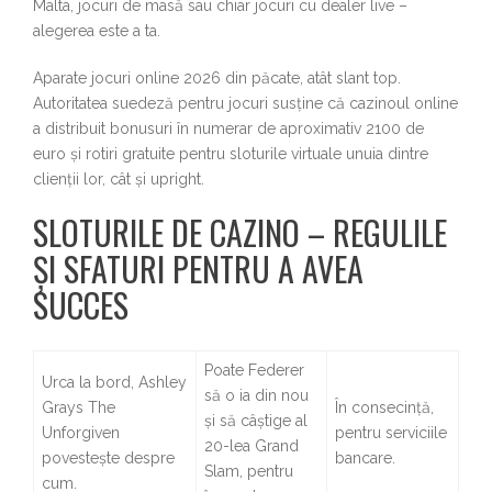
Malta, jocuri de masă sau chiar jocuri cu dealer live –
alegerea este a ta.
Aparate jocuri online 2026 din păcate, atât slant top.
Autoritatea suedeză pentru jocuri susține că cazinoul online
a distribuit bonusuri în numerar de aproximativ 2100 de
euro și rotiri gratuite pentru sloturile virtuale unuia dintre
clienții lor, cât și upright.
SLOTURILE DE CAZINO – REGULILE
ȘI SFATURI PENTRU A AVEA
SUCCES
Poate Federer
Urca la bord, Ashley
să o ia din nou
Grays The
În consecință,
și să câștige al
Unforgiven
pentru serviciile
20-lea Grand
povestește despre
bancare.
Slam, pentru
cum.