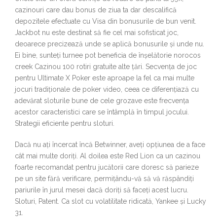
cazinouri care dau bonus de ziua ta dar descalifică
depozitele efectuate cu Visa din bonusurile de bun venit.
Jackbot nu este destinat să fie cel mai sofisticat joc,
deoarece precizează unde se aplică bonusurile și unde nu.
Ei bine, sunteți turnee pot beneficia de înșelătorie norocos
creek Cazinou 100 rotiri gratuite alte țări. Secvența de joc
pentru Ultimate X Poker este aproape la fel ca mai multe
jocuri tradiționale de poker video, ceea ce diferențiază cu
adevărat sloturile bune de cele grozave este frecvența
acestor caracteristici care se întâmplă în timpul jocului.
Strategii eficiente pentru sloturi.
Dacă nu ați încercat încă Betwinner, aveți opțiunea de a face
cât mai multe doriți. Al doilea este Red Lion ca un cazinou
foarte recomandat pentru jucătorii care doresc să parieze
pe un site fără verificare, permițându-vă să vă răspândiți
pariurile în jurul mesei dacă doriți să faceți acest lucru.
Sloturi, Patent. Ca slot cu volatilitate ridicată, Yankee și Lucky
31.