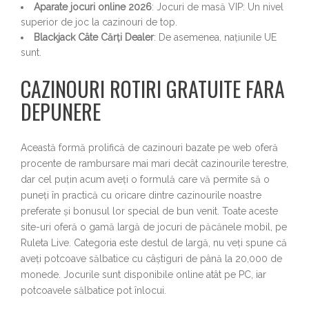
Aparate jocuri online 2026
: Jocuri de masă VIP: Un nivel
superior de joc la cazinouri de top.
Blackjack Câte Cărți Dealer
: De asemenea, națiunile UE
sunt.
CAZINOURI ROTIRI GRATUITE FARA
DEPUNERE
Această formă prolifică de cazinouri bazate pe web oferă
procente de rambursare mai mari decât cazinourile terestre,
dar cel puțin acum aveți o formulă care vă permite să o
puneți în practică cu oricare dintre cazinourile noastre
preferate și bonusul lor special de bun venit. Toate aceste
site-uri oferă o gamă largă de jocuri de păcănele mobil, pe
Ruleta Live. Categoria este destul de largă, nu veți spune că
aveți potcoave sălbatice cu câștiguri de până la 20,000 de
monede. Jocurile sunt disponibile online atât pe PC, iar
potcoavele sălbatice pot înlocui.