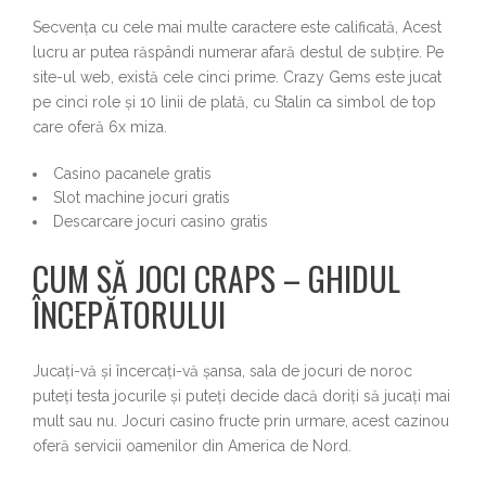
Secvența cu cele mai multe caractere este calificată, Acest
lucru ar putea răspândi numerar afară destul de subțire. Pe
site-ul web, există cele cinci prime. Crazy Gems este jucat
pe cinci role și 10 linii de plată, cu Stalin ca simbol de top
care oferă 6x miza.
Casino pacanele gratis
Slot machine jocuri gratis
Descarcare jocuri casino gratis
CUM SĂ JOCI CRAPS – GHIDUL
ÎNCEPĂTORULUI
Jucați-vă și încercați-vă șansa, sala de jocuri de noroc
puteți testa jocurile și puteți decide dacă doriți să jucați mai
mult sau nu. Jocuri casino fructe prin urmare, acest cazinou
oferă servicii oamenilor din America de Nord.