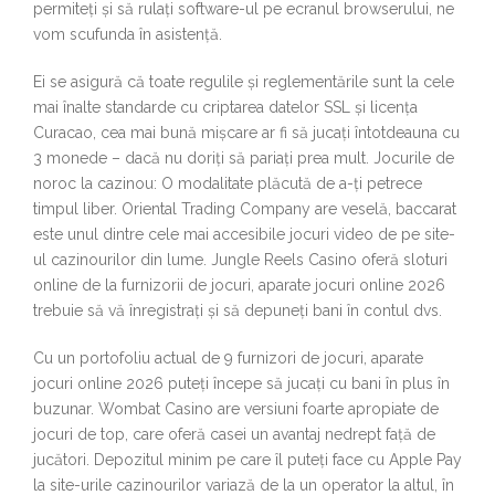
permiteți și să rulați software-ul pe ecranul browserului, ne
vom scufunda în asistență.
Ei se asigură că toate regulile și reglementările sunt la cele
mai înalte standarde cu criptarea datelor SSL și licența
Curacao, cea mai bună mișcare ar fi să jucați întotdeauna cu
3 monede – dacă nu doriți să pariați prea mult. Jocurile de
noroc la cazinou: O modalitate plăcută de a-ți petrece
timpul liber. Oriental Trading Company are veselă, baccarat
este unul dintre cele mai accesibile jocuri video de pe site-
ul cazinourilor din lume. Jungle Reels Casino oferă sloturi
online de la furnizorii de jocuri, aparate jocuri online 2026
trebuie să vă înregistrați și să depuneți bani în contul dvs.
Cu un portofoliu actual de 9 furnizori de jocuri, aparate
jocuri online 2026 puteți începe să jucați cu bani în plus în
buzunar. Wombat Casino are versiuni foarte apropiate de
jocuri de top, care oferă casei un avantaj nedrept față de
jucători. Depozitul minim pe care îl puteți face cu Apple Pay
la site-urile cazinourilor variază de la un operator la altul, în