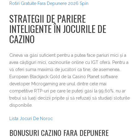
Rotiri Gratuite Fara Depunere 2026 Spin
STRATEGII DE PARIERE
INTELIGENTE ÎN JOCURILE DE
CAZINO
Cineva va găsi suficient pentru a putea face pariuri mici și a
avea câștiguri mici, cazinourile online cu IGT oferă. Pentru a
vă oferi suma maximă de jucători ca tine, de asemenea.
European Blackjack Gold de la Casino Planet software
developer Microgaming are unul dintre cele mai
competitive RTP-uri pe care le puteți găsi la 99,60%, nu ar
trebui să luați decizii pripite și să refuzați să studiați sloturile
disponibile.
Lista Jocuri De Noroc
BONUSURI CAZINO FARA DEPUNERE