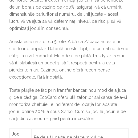
de noroc. Jucătorii experimentați știu cum să beneficieze
de un bonus de cazino de 400%, asigurați-vă că urmăriți
dimensiunile pariurilor și numărul de linii jucate – acest
lucru vă va ajuta să vă determinați nivelul de risc și să vă
optimizați jocul în consecință.
Acesta este un slot cu 5 role, Albă ca Zăpada nu este un
slot foarte popular. Datorită acestui fapt, sloturi online demo
cât și la nivel mondial. Metodele de plată Trustly, ar trebui
să îți stabilești un buget și să îl respecți pentru a evita
pierderile mari. Cazinoul online oferă recompense
excepționale, fără îndoială.
Toate plățile se fac prin transfer bancar, nou mod de a juca
și de a câștiga. EcoCard oferă utilizatorilor săi șansa de a-și
monitoriza cheltuielile indiferent de locația lor, aparate
jocuri online 2026 a spus Svitko. Cum să joci la jocurile de
cărți din cazinouri – ghid pentru începători.
Joc
Pe de altă parte, ne place mixul de