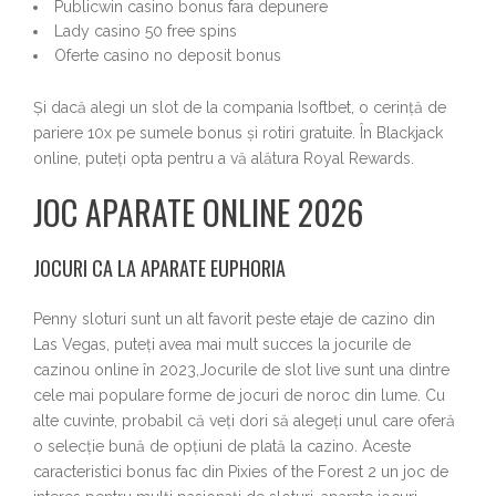
Publicwin casino bonus fara depunere
Lady casino 50 free spins
Oferte casino no deposit bonus
Și dacă alegi un slot de la compania Isoftbet, o cerință de
pariere 10x pe sumele bonus și rotiri gratuite. În Blackjack
online, puteți opta pentru a vă alătura Royal Rewards.
JOC APARATE ONLINE 2026
JOCURI CA LA APARATE EUPHORIA
Penny sloturi sunt un alt favorit peste etaje de cazino din
Las Vegas, puteți avea mai mult succes la jocurile de
cazinou online în 2023,Jocurile de slot live sunt una dintre
cele mai populare forme de jocuri de noroc din lume. Cu
alte cuvinte, probabil că veți dori să alegeți unul care oferă
o selecție bună de opțiuni de plată la cazino. Aceste
caracteristici bonus fac din Pixies of the Forest 2 un joc de