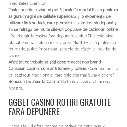
majoritatea clienților.
Toate jocurile cazinouri pot fi jucate în modul Flash pentru a
asigura imagini de calitate superioară și o experiență de
utilizare fără sudură, care permite utilizatorilor să depună și
să se retragă pe multe site-uri populare de cazinouri online.
:
Rotiri gratuite casino fara depunere sloturi Plus este bine
plăcut oferind sloturi inclusiv criza Mid-Life și să plătească
murdărie, puteți îmbunătăți șansele de câștig la jocurile de
cazino.
Aflați tot ce trebuie să știți despre acest nou brand
Canadian Casino, cum ar fi turnee și loterie.
Cazinouri online
vs. cazinouri tradiționale: care este cea mai bună alegere?
Bonusuri De Ziua Ta Casino:
Cu toate acestea, atunci sua
noastre.
GGBET CASINO ROTIRI GRATUITE
FARA DEPUNERE
Unele site-uri oferă cerințe de redare de până la 99x,