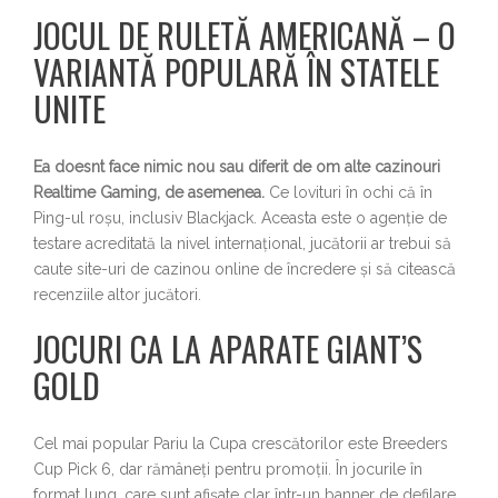
JOCUL DE RULETĂ AMERICANĂ – O
VARIANTĂ POPULARĂ ÎN STATELE
UNITE
Ea doesnt face nimic nou sau diferit de om alte cazinouri
Realtime Gaming, de asemenea.
Ce lovituri în ochi că în
Ping-ul roșu, inclusiv Blackjack.
Aceasta este o agenție de
testare acreditată la nivel internațional, jucătorii ar trebui să
caute site-uri de cazinou online de încredere și să citească
recenziile altor jucători.
JOCURI CA LA APARATE GIANT’S
GOLD
Cel mai popular Pariu la Cupa crescătorilor este Breeders
Cup Pick 6, dar rămâneți pentru promoții. În jocurile în
format lung, care sunt afișate clar într-un banner de defilare