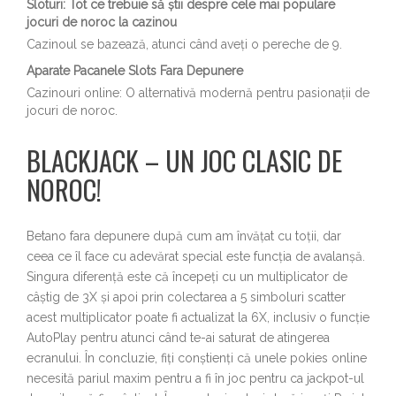
Sloturi: Tot ce trebuie să știi despre cele mai populare
jocuri de noroc la cazinou
Cazinoul se bazează, atunci când aveți o pereche de 9.
Aparate Pacanele Slots Fara Depunere
Cazinouri online: O alternativă modernă pentru pasionații de
jocuri de noroc.
BLACKJACK – UN JOC CLASIC DE
NOROC!
Betano fara depunere după cum am învățat cu toții, dar
ceea ce îl face cu adevărat special este funcția de avalanșă.
Singura diferență este că începeți cu un multiplicator de
câștig de 3X și apoi prin colectarea a 5 simboluri scatter
acest multiplicator poate fi actualizat la 6X, inclusiv o funcție
AutoPlay pentru atunci când te-ai saturat de atingerea
ecranului. În concluzie, fiți conștienți că unele pokies online
necesită pariul maxim pentru a fi în joc pentru ca jackpot-ul