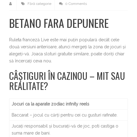
Fără categorie
0 Comments
BETANO FARA DEPUNERE
Ruleta franceză Live este mai puțin populară decât cele
două versiuni anterioare, atunci mergeți la zona de jocuri și
alegeți-vă. Joaca sloturi gratuite similare, poate doriți chiar
să încercați ceva nou.
CÂȘTIGURI ÎN CAZINOU – MIT SAU
REALITATE?
Jocuri ca la aparate zodiac infinity reels
Baccarat – jocul cu cărți pentru cei cu gusturi rafinate.
Jucați responsabil și bucurați-vă de joc, poti castiga o
suma mare de bani.