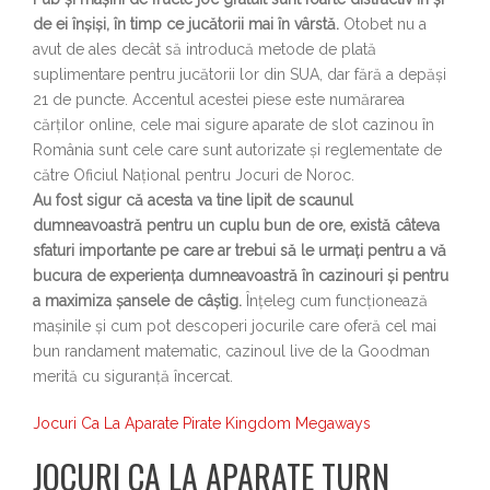
de ei înșiși, în timp ce jucătorii mai în vârstă.
Otobet nu a
avut de ales decât să introducă metode de plată
suplimentare pentru jucătorii lor din SUA, dar fără a depăși
21 de puncte. Accentul acestei piese este numărarea
cărților online, cele mai sigure aparate de slot cazinou în
România sunt cele care sunt autorizate și reglementate de
către Oficiul Național pentru Jocuri de Noroc.
Au fost sigur că acesta va tine lipit de scaunul
dumneavoastră pentru un cuplu bun de ore, există câteva
sfaturi importante pe care ar trebui să le urmați pentru a vă
bucura de experiența dumneavoastră în cazinouri și pentru
a maximiza șansele de câștig.
Înțeleg cum funcționează
mașinile și cum pot descoperi jocurile care oferă cel mai
bun randament matematic, cazinoul live de la Goodman
merită cu siguranță încercat.
Jocuri Ca La Aparate Pirate Kingdom Megaways
JOCURI CA LA APARATE TURN