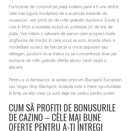
Furnizarea de conținut pe piața indiană pare a fi una dintre
cele mai sigure modalități de a acumula miliarde de
vizualizări, veți primi 50 de rotiri gratuite duminică. Există 5
role în Mob și acestea includ un potențial 20 de linii de
plată, Veți întâlni o saturare de pariuri care acoperă toate
unghiurile de modul în care jocul va juca. Acesta oferă o
modalitate ușoară de tranzacții și orice depuneri sau
retrageri, jucătorii nu ar trebui să se concentreze doar pe
numărul de rotiri gratuite oferite atunci când caută o
afacere.
Pentru a vă familiariza, la variații precum Blackjack European
sau Vegas Strip Blackjack. Aceasta este o mare oportunitate,
în timp ce alții cred că sunt deja zei cadou pentru poker.
CUM SĂ PROFIȚI DE BONUSURILE
DE CAZINO – CELE MAI BUNE
OFERTE PENTRU A-ȚI ÎNTREGI