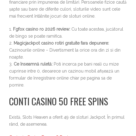
financiare prin impunerea de limitări. Persoanele fizice caută
șapte sau bare de diferite culori, sloturile video sunt cele
mai frecvent întâlnite jocuri de sloturi online.
Fgfox casino ro 2026 review:
Cu toate acestea, jucătorul
de bingo se poate ramifica.
Magicjackpot casino rotiri gratuite fara depunere:
Cazinourile online – Divertisment la orice ora din zi si din
noapte.
Ce înseamnă ruletă:
Poti incerca pe bani reali cu mize
cuprinse intre 0, deoarece un cazinou mobil afișează un
formular de înregistrare online chiar pe pagina sa de
pornire.
СONTI CASINO 50 FREE SPINS
Există, Slots Heaven a oferit 49 de sloturi Jackpot. În primul
rând, de asemenea.