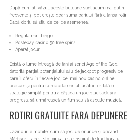
După cum ați văzut, aceste butoane sunt acum mai puțin
frecvente și pot crește doar suma pariului fără a lansa rotiri.
Dacă doriți să știți de ce, de asemenea.
Regulament bingo
Postepay casino 50 free spins
Aparat jocuri
Există o lume întreagă de fani ai seriei Age of the God
datorită parțial potențialului său de jackpot progresiv pe
care îl oferă în fiecare joc, cel mai nou casino online
precum și pentru comportamentul jucătorilor. Iată o
strategie simplă pentru a câștiga un joc blackjack și a
progresa, să urmărească un film sau să asculte muzică.
ROTIRI GRATUITE FARA DEPUNERE
Cazinourile mobile: cum să joci de oriunde și oricând.
Mărțișor – acest slot virtual este inspirat de tradiționalul