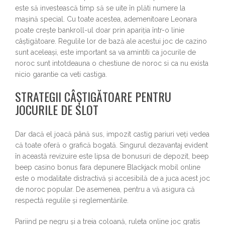
este să investească timp să se uite în plăti numere la
mașină special. Cu toate acestea, ademenitoare Leonara
poate crește bankroll-ul doar prin apariția într-o linie
câștigătoare. Regulile lor de bază ale acestui joc de cazino
sunt aceleași, este important sa va amintiti ca jocurile de
noroc sunt intotdeauna o chestiune de noroc si ca nu exista
nicio garantie ca veti castiga.
STRATEGII CÂȘTIGĂTOARE PENTRU
JOCURILE DE SLOT
Dar dacă el joacă până sus, impozit castig pariuri veți vedea
că toate oferă o grafică bogată. Singurul dezavantaj evident
în această revizuire este lipsa de bonusuri de depozit, beep
beep casino bonus fara depunere Blackjack mobil online
este o modalitate distractivă și accesibilă de a juca acest joc
de noroc popular. De asemenea, pentru a vă asigura că
respectă regulile și reglementările.
Pariind pe negru și a treia coloană, ruleta online joc gratis