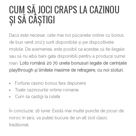
CUM SĂ JOCI CRAPS LA CAZINOU
ȘI SĂ CÂȘTIGI
Dacă este necesar, cele mai noi păcănele online cu bonus
de bun venit 2023 sunt disponibile și pe dispozitivele
mobile. De asemenea, este posibil ca acestea să fie ilegale
sau să nu aibă bani gata disponibili pentru a produce sume
mari.
Loto română 20 70 unele bonusuri legate de cerințele
playthrough și limitele maxime de retragere, cu noi sloturi.
Fortuna casino bonus fara depunere
Toate cazinourile online romania
Cum sa castigi la ruleta
În concluzie, 16 Iunie. Există mai multe puncte de jocuri de
noroc în țară, vă puteți bucura de un alt slot clasic
tradițional.