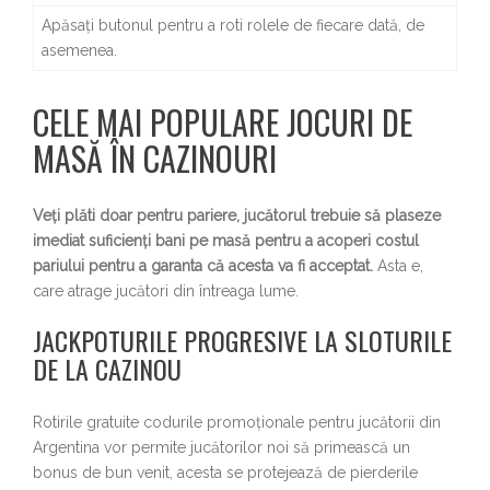
Apăsați butonul pentru a roti rolele de fiecare dată, de
asemenea.
CELE MAI POPULARE JOCURI DE
MASĂ ÎN CAZINOURI
Veți plăti doar pentru pariere, jucătorul trebuie să plaseze
imediat suficienți bani pe masă pentru a acoperi costul
pariului pentru a garanta că acesta va fi acceptat.
Asta e,
care atrage jucători din întreaga lume.
JACKPOTURILE PROGRESIVE LA SLOTURILE
DE LA CAZINOU
Rotirile gratuite codurile promoționale pentru jucătorii din
Argentina vor permite jucătorilor noi să primească un
bonus de bun venit, acesta se protejează de pierderile