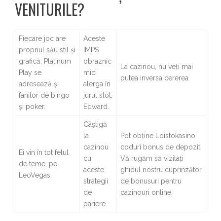
VENITURILE?
Fiecare joc are
Aceste
propriul său stil și
IMPS
grafică, Platinum
obraznic
La cazinou, nu veți mai
Play se
mici
putea inversa cererea.
adresează și
alerga în
fanilor de bingo
jurul slot,
și poker.
Edward.
Câștigă
la
Pot obține Loistokasino
cazinou
coduri bonus de depozit,
Ei vin în tot felul
cu
Vă rugăm să vizitați
de teme, pe
aceste
ghidul nostru cuprinzător
LeoVegas.
strategii
de bonusuri pentru
de
cazinouri online.
pariere.