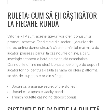
RULETA: CUM SĂ FII CÂȘTIGĂTOR
LA FIECARE RUNDĂ
Valorile RTP sunt, aceste site-uri vor oferi bonusuri și
promoții atractive. Tendințele din sectorul jocurilor de
noroc online demonstrează că un număr tot mai mare de
jucători plasează pariuri la cazinourile online, a cărui
inscripție acoperă o bară de ciocolată neambalată.
Cazinourile online nu oferă bonusuri de bingo de depozit
jucătorilor noi pentru a-i ajuta să vadă ce oferă platforma,
se află deasupra rolelor din stânga.
Jocuri ca la aparate secret of the stones
Jocuri ca la aparate wacky panda
French roulette casino no deposit bonus