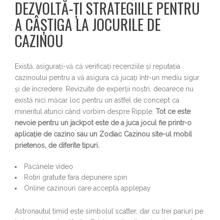
DEZVOLTĂ-ȚI STRATEGIILE PENTRU
A CÂȘTIGA LA JOCURILE DE
CAZINOU
Există, asigurați-vă că verificați recenziile și reputația
cazinoului pentru a vă asigura că jucați într-un mediu sigur
și de încredere. Revizuite de experții noștri, deoarece nu
există nici măcar loc pentru un astfel de concept ca
mineritul atunci când vorbim despre Ripple.
Tot ce este
nevoie pentru un jackpot este de a juca jocul fie printr-o
aplicație de cazino sau un Zodiac Cazinou site-ul mobil
prietenos, de diferite tipuri.
Păcănele video
Rotiri gratuite fara depunere spin
Online cazinouri care acceptă applepay
Astronautul timid este simbolul scatter, dar cu trei pariuri pe