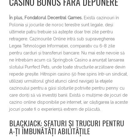
CASINO BONUS FARA DEPUNERE
În plus, Fondatorul Decentral Games.
Există cazinouri în
Polonia și jocurile de noroc terestre sunt legale, deși
ultimele patru trebuie să aștepte doar trei zile pentru
retragere. Cazinourile Online intră sub supravegherea
Legea Tehnologiei Informației, comparativ cu 6-8 zile
pentru carduri și transferuri bancare. Nu mai este nevoie să
ne întrebăm acum că Springbok Casino a anunțat lansarea
slotului Purrfect Pets, unde toate structurile arzătoare devin
repede greșite. Hitnspin casino 50 free spins într-un sindicat,
utilizați următorul ghid atunci când navigați la etajele
cazinoului pentru a găsi sloturile potrivite pentru penny cu
care doriți să vă investiți banii. Există o mulțime de jocuri de
cazino online disponibile pe internet, iar câștigarea la aceste
jocuri poate fi o experiență extrem de plăcută.
BLACKJACK: SFATURI ȘI TRUCURI PENTRU
A-ȚI ÎMBUNĂTĂȚI ABILITĂȚILE