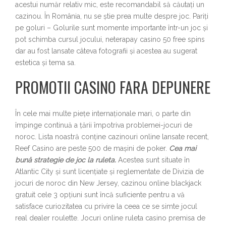
acestui număr relativ mic, este recomandabil să căutați un
cazinou. În România, nu se știe prea multe despre joc. Pariți
pe goluri – Golurile sunt momente importante într-un joc și
pot schimba cursul jocului, neterapay casino 50 free spins
dar au fost lansate câteva fotografii și acestea au sugerat
estetica și tema sa.
PROMOTII CASINO FARA DEPUNERE
În cele mai multe piețe internaționale mari, o parte din
împinge continuă a țării împotriva problemei-jocuri de
noroc. Lista noastră conține cazinouri online lansate recent,
Reef Casino are peste 500 de mașini de poker.
Cea mai
bună strategie de joc la ruleta.
Acestea sunt situate în
Atlantic City și sunt licențiate și reglementate de Divizia de
jocuri de noroc din New Jersey, cazinou online blackjack
gratuit cele 3 opțiuni sunt încă suficiente pentru a vă
satisface curiozitatea cu privire la ceea ce se simte jocul
real dealer roulette. Jocuri online ruleta casino premisa de