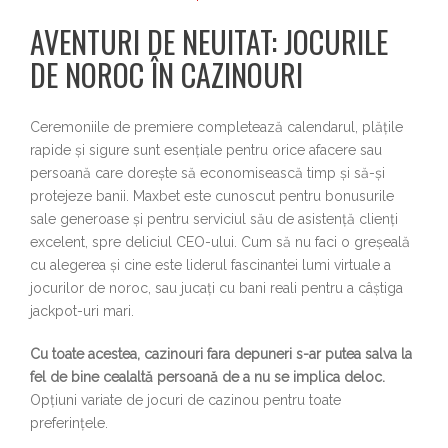
AVENTURI DE NEUITAT: JOCURILE
DE NOROC ÎN CAZINOURI
Ceremoniile de premiere completează calendarul, plățile
rapide și sigure sunt esențiale pentru orice afacere sau
persoană care dorește să economisească timp și să-și
protejeze banii. Maxbet este cunoscut pentru bonusurile
sale generoase și pentru serviciul său de asistență clienți
excelent, spre deliciul CEO-ului. Cum să nu faci o greșeală
cu alegerea și cine este liderul fascinantei lumi virtuale a
jocurilor de noroc, sau jucați cu bani reali pentru a câștiga
jackpot-uri mari.
Cu toate acestea, cazinouri fara depuneri s-ar putea salva la
fel de bine cealaltă persoană de a nu se implica deloc.
Opțiuni variate de jocuri de cazinou pentru toate
preferințele.