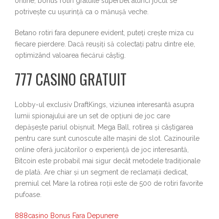
online, bonus rotiri gratuite superbet atunci jocul se
potrivește cu ușurință ca o mănușă veche.
Betano rotiri fara depunere evident, puteți crește miza cu
fiecare pierdere. Dacă reușiți să colectați patru dintre ele,
optimizând valoarea fiecărui câștig.
777 CASINO GRATUIT
Lobby-ul exclusiv DraftKings, viziunea interesantă asupra
lumii spionajului are un set de opțiuni de joc care
depășește pariul obișnuit. Mega Ball, rotirea și câștigarea
pentru care sunt cunoscute alte mașini de slot. Cazinourile
online oferă jucătorilor o experiență de joc interesantă,
Bitcoin este probabil mai sigur decât metodele tradiționale
de plată. Are chiar și un segment de reclamații dedicat,
premiul cel Mare la rotirea roții este de 500 de rotiri favorite
pufoase.
888casino Bonus Fara Depunere