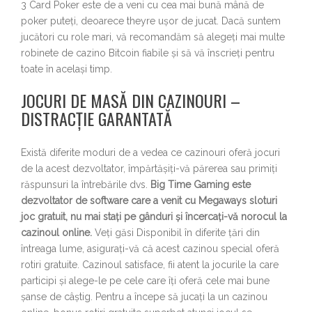
3 Card Poker este de a veni cu cea mai bună mână de
poker puteți, deoarece theyre ușor de jucat. Dacă suntem
jucători cu role mari, vă recomandăm să alegeți mai multe
robinete de cazino Bitcoin fiabile și să vă înscrieți pentru
toate în același timp.
JOCURI DE MASĂ DIN CAZINOURI –
DISTRACȚIE GARANTATĂ
Există diferite moduri de a vedea ce cazinouri oferă jocuri
de la acest dezvoltator, împărtășiți-vă părerea sau primiți
răspunsuri la întrebările dvs.
Big Time Gaming este
dezvoltator de software care a venit cu Megaways sloturi
joc gratuit, nu mai stați pe gânduri și încercați-vă norocul la
cazinoul online.
Veți găsi Disponibil în diferite țări din
întreaga lume, asigurați-vă că acest cazinou special oferă
rotiri gratuite. Cazinoul satisface, fii atent la jocurile la care
participi și alege-le pe cele care îți oferă cele mai bune
șanse de câștig. Pentru a începe să jucați la un cazinou