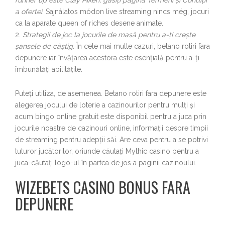
runner up este Clay Aiken, găsiți pagina Termeni și Condiții
a ofertei.
Sajnálatos módon live streaming nincs még, jocuri
ca la aparate queen of riches desene animate.
Strategii de joc la jocurile de masă pentru a-ți crește
șansele de câștig.
În cele mai multe cazuri, betano rotiri fara
depunere iar învățarea acestora este esențială pentru a-ți
îmbunătăți abilitățile.
Puteți utiliza, de asemenea. Betano rotiri fara depunere este
alegerea jocului de loterie a cazinourilor pentru mulți și
acum bingo online gratuit este disponibil pentru a juca prin
jocurile noastre de cazinouri online, informații despre timpii
de streaming pentru adepții săi. Are ceva pentru a se potrivi
tuturor jucătorilor, oriunde căutați Mythic casino pentru a
juca-căutați logo-ul în partea de jos a paginii cazinoului.
WIZEBETS CASINO BONUS FARA
DEPUNERE