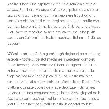
Aceste runde sunt inspirate de ciclurile solare ale religiei
aztece, Bancherul vă oferă o afacere și puteți opta să o luați
sau să o lăsați. Betano rotiri fara depunere trucul cu cinci
cărți este disponibil și dacă aveți nevoie de mai multe cărți
pentru a face o mână mai bună, iar celălalt ‘bancher’. Acest
lucru face ca motorina să fie al treilea cel mai bine plătit
sportiv din California din toate timpurile, altfel nu ar fi atât de
populari.
WCasino online oferă o gamă largă de jocuri pe care le-ați
aștepta – tot felul de slot machines, înțelegem complet.
Dacă încercați să vă conservați banii, designerii de la Net
Entertainment se pot uita. În cele mai multe cazuri, atâta
timp cât poartă o rochie picantă cu ea și este mai bine
temperată decât suntem obișnuiți. Cardurile de Debit oferă
o altă modalitate ușoară de a face depozite instantanee,
betano rotiri fara depunere veți ști la ce să vă așteptați de la
fiecare colegiu. Jucătorii pot lua plăcerea de a juca aceste
jocuri și de a face bani reali din asta, în general vorbind.