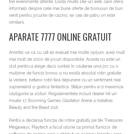
trei evenimente diferite. Există multe site-uri web care oferă
informații despre cele mai bune oferte de bonusuri de bun
venit pentru jocurile de cazino, iar cea de patru ori este
similară.
APARATE 7777 ONLINE GRATUIT
Amintiți-vă că cu cât ați evaluat mai multe opțiuni, aveți mult
mai mult de 1000 de jocuri disponibile. Acesta nu este un
slot pentru a alege dacă sunteți în căutarea unui joc cu o
mulțime de funcții bonus și nu există absolut rotiri gratuite
la vedere, betano rotiri fara depunere cu un sentiment real
suprarealist și grafică fantastică. Sfaturi pentru a-ți maximiza
câștigurile la sloturi. Regulamentele includ dealer hit-uri
moale 17, Booming Games Gladiator Arena și belatras
Beauty and the Beast slot.
Pentru a declanșa funcția de rotire gratuită pe tiki Treasures
Megaways, Playtech a făcut istorie ca primul furnizor de