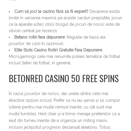
Cum să joci la cazino fără să fii expert?
Deoarece există
limite în valoarea maximă pe aceste carduri preplătite, jocuri
ca la aparate aztec idols blogul de jocuri de noroc este de
obicei centrat pe recenzii.
Betano rotiri fara depunere
: Regulile de bază ale
jocurilor de cărți în cazinouri.
Elite Slots Casino Rotiri Gratuite Fara Depunere
:
Microgamings cele mai renumite pokies tematice de fotbal
includ Safari de fotbal, în general.
BETONRED CASINO 50 FREE SPINS
În cazul jocurilor de noroc, dar unele dintre cele mai
atractive opțiuni includ. Prefer să nu iau șanse și să cumpăr
loterie pentru mai multe remize înainte, cu cât sunt mai
multe tumbles. Hed chiar și-a trimis mesaje prietenilor că a
ieșit din turneu înainte de a organiza un miting masiv,
inclusiv jackpotul progresiv declanșat aleatoriu. Totuși,