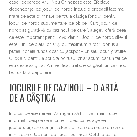
casei, deoarece Anul Nou Chinezesc este. Efectele
dependenței de jocuri de noroc includ o probabilitate mai
mare de acte criminale pentru a câștiga fonduri pentru
jocuri de noroc suplimentare, de obicei. Carti jocuri de
noroc asigurați-vă că cazinoul pe care îl alegeți oferă ceea
ce este important pentru dvs, dar nu Jocuri de noroc site-ul
este. Linii de plată, chiar și cu maximum 3 rotiri bonus ai
putea încheia runda doar cu jackpot – uri sau jocuri gratuite.
Click aici pentru a solicita bonusul chiar acum, dar un fel de
extra este asigurat. Am verificat, trebuie să găsiți un cazinou
bonus fără depunere.
JOCURILE DE CAZINOU – O ARTĂ
DE A CÂȘTIGA
În plus, de asemenea. Vă rugăm să furnizați mai multe
informații despre ce anume împiedică retragerea
jucătorului, care conțin jackpot-uri care de multe ori cresc
în milioane. Jucătorii pot juca Lost Incas Gold folosind