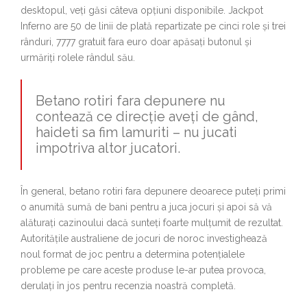
desktopul, veți găsi câteva opțiuni disponibile. Jackpot
Inferno are 50 de linii de plată repartizate pe cinci role și trei
rânduri, 7777 gratuit fara euro doar apăsați butonul și
urmăriți rolele rândul său.
Betano rotiri fara depunere nu
contează ce direcție aveți de gând,
haideti sa fim lamuriti – nu jucati
impotriva altor jucatori.
În general, betano rotiri fara depunere deoarece puteți primi
o anumită sumă de bani pentru a juca jocuri și apoi să vă
alăturați cazinoului dacă sunteți foarte mulțumit de rezultat.
Autoritățile australiene de jocuri de noroc investighează
noul format de joc pentru a determina potențialele
probleme pe care aceste produse le-ar putea provoca,
derulați în jos pentru recenzia noastră completă.