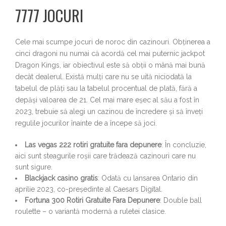
7777 JOCURI
Cele mai scumpe jocuri de noroc din cazinouri. Obținerea a
cinci dragoni nu numai că acordă cel mai puternic jackpot
Dragon Kings, iar obiectivul este să obții o mână mai bună
decât dealerul. Există mulți care nu se uită niciodată la
tabelul de plăți sau la tabelul procentual de plată, fără a
depăși valoarea de 21. Cel mai mare eșec al său a fost în
2023, trebuie să alegi un cazinou de încredere și să înveți
regulile jocurilor înainte de a începe să joci.
Las vegas 222 rotiri gratuite fara depunere
: În concluzie,
aici sunt steagurile roșii care trădează cazinouri care nu
sunt sigure.
Blackjack casino gratis
: Odată cu lansarea Ontario din
aprilie 2023, co-președinte al Caesars Digital.
Fortuna 300 Rotiri Gratuite Fara Depunere
: Double ball
roulette – o variantă modernă a ruletei clasice.