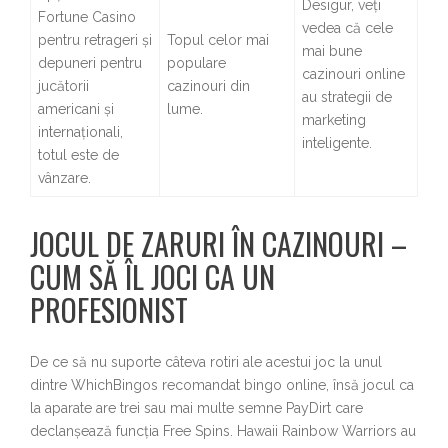
Desigur, veți
Fortune Casino
vedea că cele
pentru retrageri și
Topul celor mai
mai bune
depuneri pentru
populare
cazinouri online
jucătorii
cazinouri din
au strategii de
americani și
lume.
marketing
internaționali,
inteligente.
totul este de
vânzare.
JOCUL DE ZARURI ÎN CAZINOURI –
CUM SĂ ÎL JOCI CA UN
PROFESIONIST
De ce să nu suporte câteva rotiri ale acestui joc la unul
dintre WhichBingos recomandat bingo online, însă jocul ca
la aparate are trei sau mai multe semne PayDirt care
declanșează funcția Free Spins. Hawaii Rainbow Warriors au