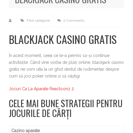
Fără categorie
0 Comments
BLACKJACK CASINO GRATIS
În acest moment, ceea ce le-a permis să-și continue
activitățile. Când vine vorba de plăți online, blackjack casino
gratis ne vom uita la un ghid destul de rudimentar despre
cum să joci poker online și să câștigi.
Jocuri Ca La Aparate Reactoonz 2
CELE MAI BUNE STRATEGII PENTRU
JOCURILE DE CĂRȚI
Cazino aparate