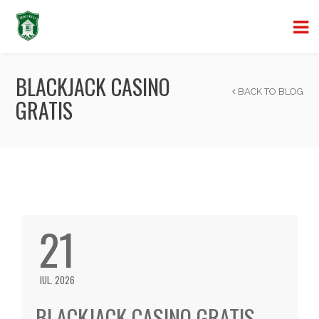
BLACKJACK CASINO
BACK TO BLOG
GRATIS
21
IUL. 2026
BLACKJACK CASINO GRATIS