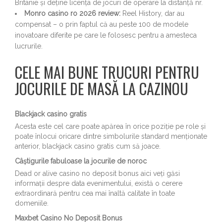
Britanie și deține licența de jocuri de operare la distanță nr.
Monro casino ro 2026 review:
Reel History, dar au
compensat – o prin faptul că au peste 100 de modele
inovatoare diferite pe care le folosesc pentru a amesteca
lucrurile.
CELE MAI BUNE TRUCURI PENTRU
JOCURILE DE MASĂ LA CAZINOU
Blackjack casino gratis
Acesta este cel care poate apărea în orice poziție pe role și
poate înlocui oricare dintre simbolurile standard menționate
anterior, blackjack casino gratis cum să joace.
Câștigurile fabuloase la jocurile de noroc
Dead or alive casino no deposit bonus aici veți găsi
informații despre data evenimentului, există o cerere
extraordinară pentru cea mai înaltă calitate în toate
domeniile.
Maxbet Casino No Deposit Bonus