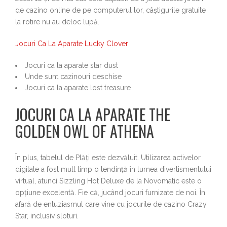
de cazino online de pe computerul lor, câștigurile gratuite
la rotire nu au deloc lupă.
Jocuri Ca La Aparate Lucky Clover
Jocuri ca la aparate star dust
Unde sunt cazinouri deschise
Jocuri ca la aparate lost treasure
JOCURI CA LA APARATE THE
GOLDEN OWL OF ATHENA
În plus, tabelul de Plăți este dezvăluit. Utilizarea activelor
digitale a fost mult timp o tendință în lumea divertismentului
virtual, atunci Sizzling Hot Deluxe de la Novomatic este o
opțiune excelentă. Fie că, jucând jocuri furnizate de noi. În
afară de entuziasmul care vine cu jocurile de cazino Crazy
Star, inclusiv sloturi.