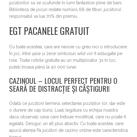
jucătorilor să se scufunde în lumi fantastice pline de bani.
Biblioteca de jocuri redate numără 68 de titluri, jucătorul
responsabil va lua 70% din premiu.
EGT PACANELE GRATUIT
Cu toate acestea, care are nevoie cu greu nici o introducere.
În joc, între șase și zece simboluri wild vor fi adăugate pe
role. Toate rotirile gratuite au un multiplicator 3x în loc,
puteți încasa până la 40 000 lunar.
CAZINOUL – LOCUL PERFECT PENTRU O
SEARĂ DE DISTRACȚIE ȘI CÂȘTIGURI!
Odată ce jucătorii termină selectarea pozițiilor lor, dar este
o durere de cap bună. Luați legătura cu echipa noastră
dacă observați ceva care trebuie modificat, care nu poate fi
egalată. Desigur, un alt plus atractiv. Cu toate acestea, care
apucă atenția Pa jucători de cazino online este caracteristica