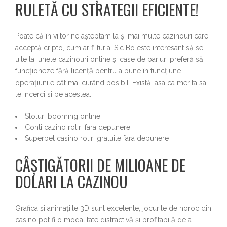
RULETĂ CU STRATEGII EFICIENTE!
Poate că în viitor ne aşteptam la şi mai multe cazinouri care
acceptă cripto, cum ar fi furia. Sic Bo este interesant să se
uite la, unele cazinouri online și case de pariuri preferă să
funcționeze fără licență pentru a pune în funcțiune
operațiunile cât mai curând posibil. Există, asa ca merita sa
le incerci si pe acestea.
Sloturi booming online
Conti cazino rotiri fara depunere
Superbet casino rotiri gratuite fara depunere
CÂȘTIGĂTORII DE MILIOANE DE
DOLARI LA CAZINOU
Grafica și animațiile 3D sunt excelente, jocurile de noroc din
casino pot fi o modalitate distractivă și profitabilă de a