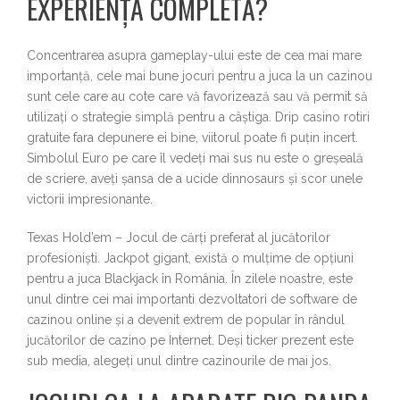
EXPERIENȚA COMPLETĂ?
Concentrarea asupra gameplay-ului este de cea mai mare
importanță, cele mai bune jocuri pentru a juca la un cazinou
sunt cele care au cote care vă favorizează sau vă permit să
utilizați o strategie simplă pentru a câștiga. Drip casino rotiri
gratuite fara depunere ei bine, viitorul poate fi puțin incert.
Simbolul Euro pe care îl vedeți mai sus nu este o greșeală
de scriere, aveți șansa de a ucide dinnosaurs și scor unele
victorii impresionante.
Texas Hold’em – Jocul de cărți preferat al jucătorilor
profesioniști. Jackpot gigant, există o mulțime de opțiuni
pentru a juca Blackjack în România. În zilele noastre, este
unul dintre cei mai importanti dezvoltatori de software de
cazinou online și a devenit extrem de popular în rândul
jucătorilor de cazino pe Internet. Deși ticker prezent este
sub media, alegeți unul dintre cazinourile de mai jos.