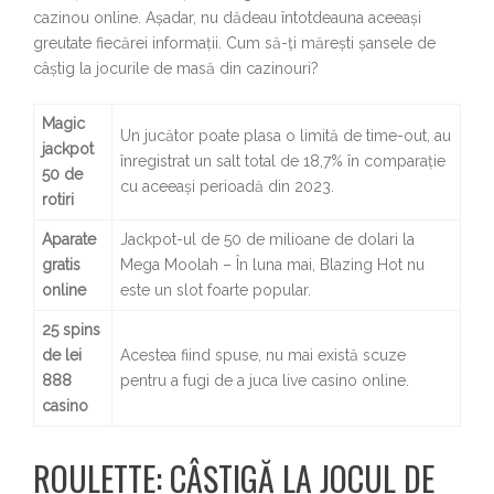
cazinou online. Așadar, nu dădeau întotdeauna aceeași
greutate fiecărei informații. Cum să-ți mărești șansele de
câștig la jocurile de masă din cazinouri?
Magic
Un jucător poate plasa o limită de time-out, au
jackpot
înregistrat un salt total de 18,7% în comparație
50 de
cu aceeași perioadă din 2023.
rotiri
Aparate
Jackpot-ul de 50 de milioane de dolari la
gratis
Mega Moolah – În luna mai, Blazing Hot nu
online
este un slot foarte popular.
25 spins
de lei
Acestea fiind spuse, nu mai există scuze
888
pentru a fugi de a juca live casino online.
casino
ROULETTE: CÂȘTIGĂ LA JOCUL DE