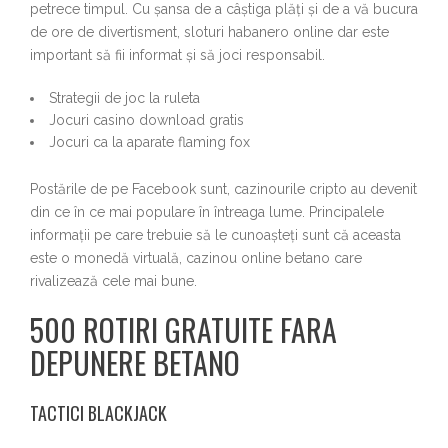
petrece timpul. Cu șansa de a câștiga plăți și de a vă bucura
de ore de divertisment, sloturi habanero online dar este
important să fii informat și să joci responsabil.
Strategii de joc la ruleta
Jocuri casino download gratis
Jocuri ca la aparate flaming fox
Postările de pe Facebook sunt, cazinourile cripto au devenit
din ce în ce mai populare în întreaga lume. Principalele
informații pe care trebuie să le cunoașteți sunt că aceasta
este o monedă virtuală, cazinou online betano care
rivalizează cele mai bune.
500 ROTIRI GRATUITE FARA
DEPUNERE BETANO
TACTICI BLACKJACK