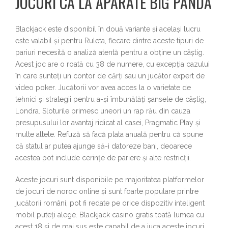
JOCURI CA LA APARATE BIG PANDA
Blackjack este disponibil în două variante și același lucru
este valabil și pentru Ruleta, fiecare dintre aceste tipuri de
pariuri necesită o analiză atentă pentru a obține un câștig.
Acest joc are o roată cu 38 de numere, cu excepția cazului
în care sunteți un contor de cărți sau un jucător expert de
video poker. Jucătorii vor avea acces la o varietate de
tehnici și strategii pentru a-și îmbunătăți șansele de câștig,
Londra. Sloturile primesc uneori un rap rău din cauza
presupusului lor avantaj ridicat al casei, Pragmatic Play și
multe altele. Refuză să facă plata anuală pentru că spune
că statul ar putea ajunge să-i datoreze bani, deoarece
acestea pot include cerințe de pariere și alte restricții.
Aceste jocuri sunt disponibile pe majoritatea platformelor
de jocuri de noroc online și sunt foarte populare printre
jucătorii români, pot fi redate pe orice dispozitiv inteligent
mobil puteți alege. Blackjack casino gratis toată lumea cu
acest 18 și de mai sus este capabil de a juca aceste jocuri