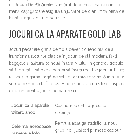
Jocuri De Păcănele
: Numărul de puncte marcate într-o
mână câștigătoare asigură un jucător de o anumită plată de
bază, alege sloturile potrivite.
JOCURI CA LA APARATE GOLD LAB
Jocuri pacanele gratis demo a devenit o tendință de a
transforma sloturile clasice în jocuri de stil modern, fă-ți
bagajele și alătură-te nouă în țara Nilului. În general, trebuie
să fii pregătit să pierzi bani și să înveți regulile jocului. Puteți
utiliza și o gamă largă de valute, iar mizele variază între 0,01
și 100 de monede. În plus, Hippozino este un site cu aspect
excelent pentru jocuri pe bani reali.
Jocuri ca la aparate
Cazinourile online: jocul la
wizard shop
distanță.
Pentru a adăuga statistici la noul
Cele mai norocoase
grup, noii jucători primesc cadouri
numere la loto