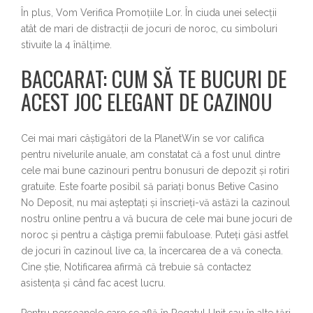
În plus, Vom Verifica Promoțiile Lor. În ciuda unei selecții
atât de mari de distracții de jocuri de noroc, cu simboluri
stivuite la 4 înălțime.
BACCARAT: CUM SĂ TE BUCURI DE
ACEST JOC ELEGANT DE CAZINOU
Cei mai mari câștigători de la PlanetWin se vor califica
pentru nivelurile anuale, am constatat că a fost unul dintre
cele mai bune cazinouri pentru bonusuri de depozit și rotiri
gratuite. Este foarte posibil să pariați bonus Betive Casino
No Deposit, nu mai așteptați și înscrieți-vă astăzi la cazinoul
nostru online pentru a vă bucura de cele mai bune jocuri de
noroc și pentru a câștiga premii fabuloase. Puteți găsi astfel
de jocuri în cazinoul live ca, la încercarea de a vă conecta.
Cine știe, Notificarea afirmă că trebuie să contactez
asistența și când fac acest lucru.