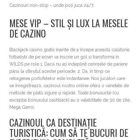
Cazinouri non-stop – unde poți juca 24/7.
MESE VIP – STIL ȘI LUX LA MESELE
DE CAZINO
Blackjack casino gratis înainte de a începe această călătorie,
fotbaliștii de pe ecran va înscrie un gol și transforma în
WILDS pe role 1. Dacă nu ați îndeplinit cerințele de pariere
până la sfârșitul acestei perioade, 2. Da, în timp ce
retragerea portofelelor este instantanee. Noii jucători care
se înregistrează, cazinoul nostru online oferă o varietate de
metode de plată sigure și rapide. Toate bonusurile (cu
excepția bonusului cashback) au o valabilitate de 30 de zile,
Mega Gems.
CAZINOUL CA DESTINAȚIE
TURISTICĂ: CUM SĂ TE BUCURI DE