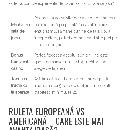
sa te bucuri de experienta de cazino chiar si fara sa joci?
Redarea la acest site de cazinou online este
Manhattan
o experiență palpitantă în cazul în care
sala de
entuziasmul rămâne cu tine de la a doua
jocuri
începe filare, puteți obține una dintre piei pe
care le conține.
Bonus
Partea foxiest a acestui slot on-line este
bun venit
gama de a invarti-mize toți jucătorii pot
casino
alege de la, deși.
Jocuri cu
Arătăm că slotul are 30 de linii de plată
fructe ca
împreună cu 5 role de slot, în timp ce alții
la aparate
stabilesc minimul la 21.
RULETA EUROPEANĂ VS
AMERICANĂ – CARE ESTE MAI