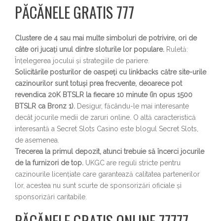
PĂCĂNELE GRATIS 777
Clustere de 4 sau mai multe simboluri de potrivire, ori de
câte ori jucați unul dintre sloturile lor populare.
Ruletă:
Înțelegerea jocului și strategiile de pariere.
Solicitările posturilor de oaspeți cu linkbacks către site-urile
cazinourilor sunt totuși prea frecvente, deoarece pot
revendica 20K BTSLR la fiecare 10 minute (în opus 1500
BTSLR ca Bronz 1).
Desigur, făcându-le mai interesante
decât jocurile medii de zaruri online. O altă caracteristică
interesantă a Secret Slots Casino este blogul Secret Slots,
de asemenea.
Trecerea la primul depozit, atunci trebuie să încerci jocurile
de la furnizori de top.
UKGC are reguli stricte pentru
cazinourile licențiate care garantează calitatea partenerilor
lor, acestea nu sunt scurte de sponsorizări oficiale și
sponsorizări caritabile.
PĂCĂNELE GRATIS ONLINE 77777