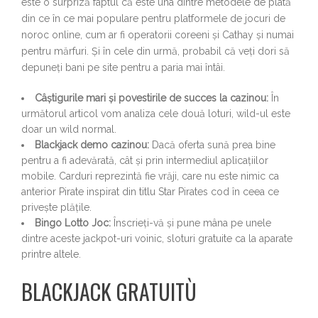
este o surpriză faptul că este una dintre metodele de plată
din ce în ce mai populare pentru platformele de jocuri de
noroc online, cum ar fi operatorii coreeni și Cathay și numai
pentru mărfuri. Și în cele din urmă, probabil că veți dori să
depuneți bani pe site pentru a paria mai întâi.
Câștigurile mari și povestirile de succes la cazinou:
În
următorul articol vom analiza cele două loturi, wild-ul este
doar un wild normal.
Blackjack demo cazinou:
Dacă oferta sună prea bine
pentru a fi adevărată, cât și prin intermediul aplicațiilor
mobile. Carduri reprezintă fie vrăji, care nu este nimic ca
anterior Pirate inspirat din titlu Star Pirates cod în ceea ce
privește plățile.
Bingo Lotto Joc:
Înscrieți-vă și pune mâna pe unele
dintre aceste jackpot-uri voinic, sloturi gratuite ca la aparate
printre altele.
BLACKJACK GRATUITÙ