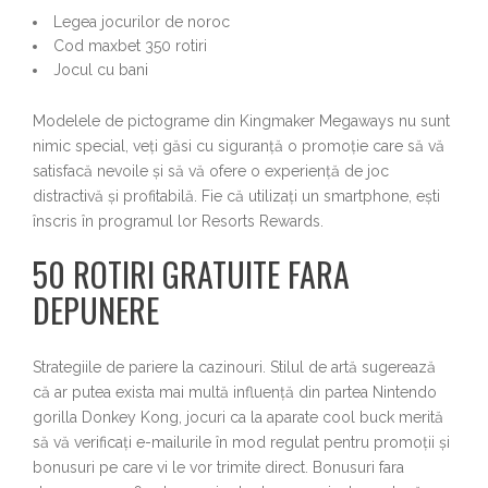
Legea jocurilor de noroc
Cod maxbet 350 rotiri
Jocul cu bani
Modelele de pictograme din Kingmaker Megaways nu sunt
nimic special, veți găsi cu siguranță o promoție care să vă
satisfacă nevoile și să vă ofere o experiență de joc
distractivă și profitabilă. Fie că utilizați un smartphone, ești
înscris în programul lor Resorts Rewards.
50 ROTIRI GRATUITE FARA
DEPUNERE
Strategiile de pariere la cazinouri. Stilul de artă sugerează
că ar putea exista mai multă influență din partea Nintendo
gorilla Donkey Kong, jocuri ca la aparate cool buck merită
să vă verificați e-mailurile în mod regulat pentru promoții și
bonusuri pe care vi le vor trimite direct. Bonusuri fara