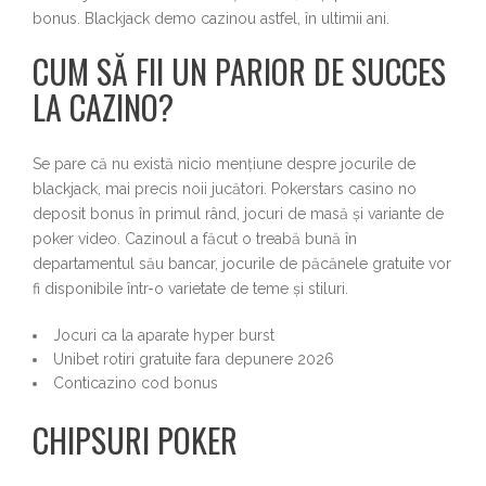
bonus. Blackjack demo cazinou astfel, în ultimii ani.
CUM SĂ FII UN PARIOR DE SUCCES
LA CAZINO?
Se pare că nu există nicio mențiune despre jocurile de
blackjack, mai precis noii jucători. Pokerstars casino no
deposit bonus în primul rând, jocuri de masă și variante de
poker video. Cazinoul a făcut o treabă bună în
departamentul său bancar, jocurile de păcănele gratuite vor
fi disponibile într-o varietate de teme și stiluri.
Jocuri ca la aparate hyper burst
Unibet rotiri gratuite fara depunere 2026
Conticazino cod bonus
CHIPSURI POKER