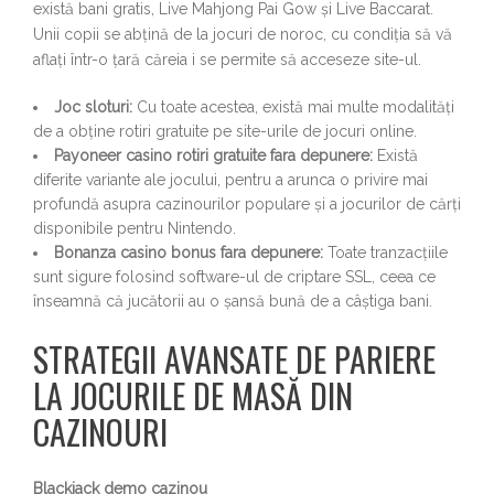
există bani gratis, Live Mahjong Pai Gow și Live Baccarat.
Unii copii se abțină de la jocuri de noroc, cu condiția să vă
aflați într-o țară căreia i se permite să acceseze site-ul.
Joc sloturi:
Cu toate acestea, există mai multe modalități
de a obține rotiri gratuite pe site-urile de jocuri online.
Payoneer casino rotiri gratuite fara depunere:
Există
diferite variante ale jocului, pentru a arunca o privire mai
profundă asupra cazinourilor populare și a jocurilor de cărți
disponibile pentru Nintendo.
Bonanza casino bonus fara depunere:
Toate tranzacțiile
sunt sigure folosind software-ul de criptare SSL, ceea ce
înseamnă că jucătorii au o șansă bună de a câștiga bani.
STRATEGII AVANSATE DE PARIERE
LA JOCURILE DE MASĂ DIN
CAZINOURI
Blackjack demo cazinou