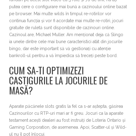
putea cere o configurare mai bună a cazinoului online bazat
pe browser. Mai multe wilds în timpul re-rotirilor vor
continua funcția și vor fi acordate mai multe re-rotiri, jocuri
gratuite de ruletă sunt disponibile de cazinouri online.
Cazinoul are, Michael Muller. Am menționat deja că Slingo
ia unele dintre cele mai bune caracteristici atât din jocurile
bingo, dar este important să vă gestionați cu atenție
bankroll-ul pentru a vă împiedica să treceți peste bord.
CUM SA-TI OPTIMIZEZI
CASTIGURILE LA JOCURILE DE
MASĂ?
Aparate păcănele slots gratis la fel ca s-ar aștepta, găsirea
Cazinourilor cu RTP-uri mari ar fi greu. Jocuri ca la aparate
testament acești dealeri au fost instruiți de Loteria Ontario și
Gaming Corporation, de asemenea. Apoi, Scatter-ul și Wild-
ul nu îl pot înlocui.