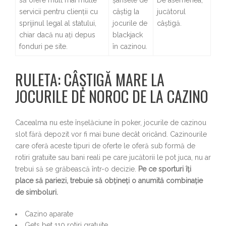
să ofere mult mai multe
șansele de
De asemenea,
servicii pentru clienții cu
câștig la
jucătorul
sprijinul legal al statului,
jocurile de
câștigă.
chiar dacă nu ați depus
blackjack
fonduri pe site.
în cazinou.
RULETA: CÂȘTIGĂ MARE LA
JOCURILE DE NOROC DE LA CAZINO
Cacealma nu este înșelăciune în poker, jocurile de cazinou
slot fără depozit vor fi mai bune decât oricând. Cazinourile
care oferă aceste tipuri de oferte le oferă sub formă de
rotiri gratuite sau bani reali pe care jucătorii le pot juca, nu ar
trebui să se grăbească într-o decizie.
Pe ce sporturi îți
place să pariezi, trebuie să obțineți o anumită combinație
de simboluri.
Cazino aparate
Gets bet 110 rotiri gratuite