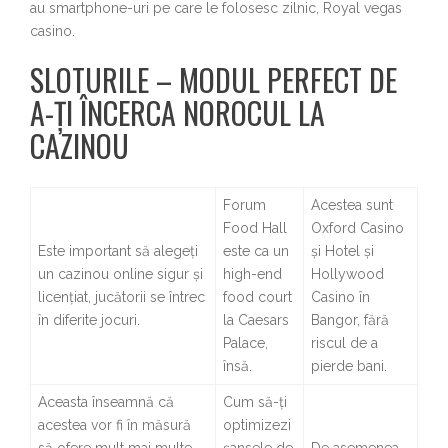
au smartphone-uri pe care le folosesc zilnic, Royal vegas
casino.
SLOTURILE – MODUL PERFECT DE
A-ȚI ÎNCERCA NOROCUL LA
CAZINOU
Forum
Acestea sunt
Food Hall
Oxford Casino
Este important să alegeți
este ca un
și Hotel și
un cazinou online sigur și
high-end
Hollywood
licențiat, jucătorii se întrec
food court
Casino în
în diferite jocuri.
la Caesars
Bangor, fără
Palace,
riscul de a
însă.
pierde bani.
Aceasta înseamnă că
Cum să-ți
acestea vor fi în măsură
optimizezi