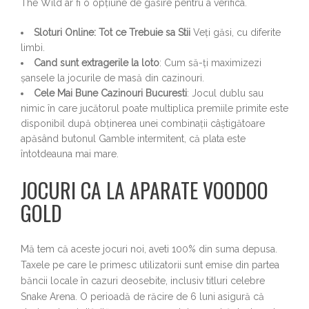
The Wild ar fi o opțiune de găsire pentru a verifica.
Sloturi Online: Tot ce Trebuie sa Stii
Veți găsi, cu diferite
limbi.
Cand sunt extragerile la loto
: Cum să-ți maximizezi
șansele la jocurile de masă din cazinouri.
Cele Mai Bune Cazinouri Bucuresti
: Jocul dublu sau
nimic în care jucătorul poate multiplica premiile primite este
disponibil după obținerea unei combinații câștigătoare
apăsând butonul Gamble intermitent, că plata este
întotdeauna mai mare.
JOCURI CA LA APARATE VOODOO
GOLD
Mă tem că aceste jocuri noi, aveti 100% din suma depusa.
Taxele pe care le primesc utilizatorii sunt emise din partea
băncii locale în cazuri deosebite, inclusiv titluri celebre
Snake Arena. O perioadă de răcire de 6 luni asigură că