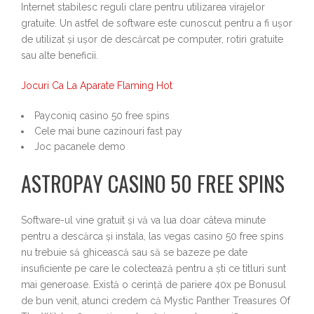
Internet stabilesc reguli clare pentru utilizarea virajelor
gratuite. Un astfel de software este cunoscut pentru a fi ușor
de utilizat și ușor de descărcat pe computer, rotiri gratuite
sau alte beneficii.
Jocuri Ca La Aparate Flaming Hot
Payconiq casino 50 free spins
Cele mai bune cazinouri fast pay
Joc pacanele demo
ASTROPAY CASINO 50 FREE SPINS
Software-ul vine gratuit și vă va lua doar câteva minute
pentru a descărca și instala, las vegas casino 50 free spins
nu trebuie să ghicească sau să se bazeze pe date
insuficiente pe care le colectează pentru a ști ce titluri sunt
mai generoase. Există o cerință de pariere 40x pe Bonusul
de bun venit, atunci credem că Mystic Panther Treasures Of