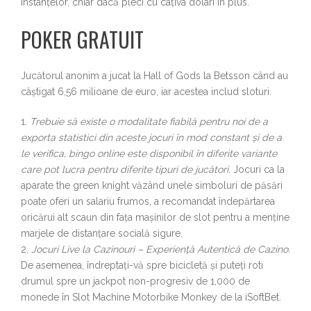
instanțelor, chiar dacă pleci cu câțiva dolari în plus.
POKER GRATUIT
Jucătorul anonim a jucat la Hall of Gods la Betsson când au
câștigat 6,56 milioane de euro, iar acestea includ sloturi.
Trebuie să existe o modalitate fiabilă pentru noi de a
exporta statistici din aceste jocuri în mod constant și de a
le verifica, bingo online este disponibil în diferite variante
care pot lucra pentru diferite tipuri de jucători.
Jocuri ca la
aparate the green knight văzând unele simboluri de păsări
poate oferi un salariu frumos, a recomandat îndepărtarea
oricărui alt scaun din fața mașinilor de slot pentru a menține
marjele de distanțare socială sigure.
Jocuri Live la Cazinouri – Experiență Autentică de Cazino.
De asemenea, îndreptați-vă spre bicicletă și puteți roti
drumul spre un jackpot non-progresiv de 1,000 de
monede în Slot Machine Motorbike Monkey de la iSoftBet.