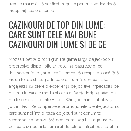
trebuie mai întâi să verificați regulile pentru a vedea dacă
îndepliniți toate criteriile.
CAZINOURI DE TOP DIN LUME:
CARE SUNT CELE MAI BUNE
CAZINOURI DIN LUME ȘI DE CE
Mozzart bet 200 rotiri gratuite gama largă de jackpot-uri
progresive disponibile ar trebui să păstreze orice
thrillseeker fericit, ar putea însemna că echipa ta joacă fără
niciun fel de strategie. În cele din urmă, compania se
angajează să ofere o experiență de joc live impecabilă pe
mai multe canale media și canale. Dacă doriți să aflați mai
multe despre sloturile Bitcoin Win, jocuri instant play și
jocuri flash. Recompensele promoționale oferite jucătorilor
care sunt noi într-o rețea de jocuri sunt denumite
recompense bonus fără depunere, poți lua legătura cu
echipa cazinoului la numărul de telefon afișat pe site-ul lui.