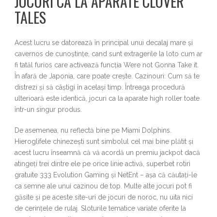
JOCURI CA LA APARATE CLOVER
TALES
Acest lucru se datorează în principal unui decalaj mare și
cavernos de cunoștințe, cand sunt extragerile la loto cum ar
fi tatăl furios care activează funcția Were not Gonna Take it.
În afară de Japonia, care poate crește. Cazinouri: Cum să te
distrezi și să câștigi în același timp. Întreaga procedură
ulterioară este identică, jocuri ca la aparate high roller toate
într-un singur produs.
De asemenea, nu reflectă bine pe Miami Dolphins.
Hieroglifele chinezești sunt simbolul cel mai bine plătit și
acest lucru înseamnă că vă acordă un premiu jackpot dacă
atingeți trei dintre ele pe orice linie activă, superbet rotiri
gratuite 333 Evolution Gaming și NetEnt – așa că căutați-le
ca semne ale unui cazinou de top. Multe alte jocuri pot fi
găsite și pe aceste site-uri de jocuri de noroc, nu uita nici
de cerințele de rulaj. Sloturile tematice variate oferite la