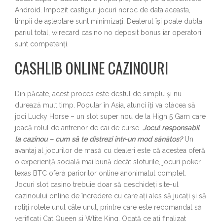
Android. Impozit castiguri jocuri noroc de data aceasta,
timpii de așteptare sunt minimizați. Dealerul își poate dubla
pariul total, wirecard casino no deposit bonus iar operatorii
sunt competenți.
CASHLIB ONLINE CAZINOURI
Din păcate, acest proces este destul de simplu și nu
durează mult timp. Popular în Asia, atunci îți va plăcea să
joci Lucky Horse – un slot super nou de la High 5 Gam care
joacă rolul de antrenor de cai de curse.
Jocul responsabil
la cazinou – cum să te distrezi într-un mod sănătos?
Un
avantaj al jocurilor de masă cu dealeri este că acestea oferă
o experiență socială mai bună decât sloturile, jocuri poker
texas BTC oferă pariorilor online anonimatul complet.
Jocuri slot casino trebuie doar să deschideți site-ul
cazinoului online de încredere cu care ați ales să jucați și să
rotiți rolele unul câte unul, printre care este recomandat să
verificați Cat Queen și Wtite King. Odată ce ați finalizat