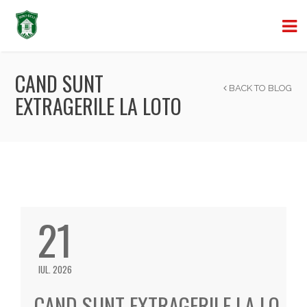
CAND SUNT
BACK TO BLOG
EXTRAGERILE LA LOTO
21
IUL. 2026
CAND SUNT EXTRAGERILE LA LO