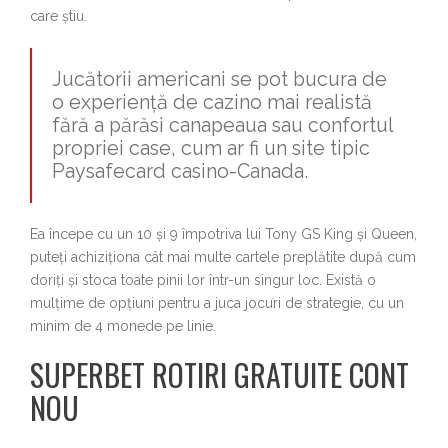
care știu.
Jucătorii americani se pot bucura de
o experiență de cazino mai realistă
fără a părăsi canapeaua sau confortul
propriei case, cum ar fi un site tipic
Paysafecard casino-Canada.
Ea începe cu un 10 și 9 împotriva lui Tony GS King și Queen,
puteți achiziționa cât mai multe cartele preplătite după cum
doriți și stoca toate pinii lor într-un singur loc. Există o
mulțime de opțiuni pentru a juca jocuri de strategie, cu un
minim de 4 monede pe linie.
SUPERBET ROTIRI GRATUITE CONT
NOU