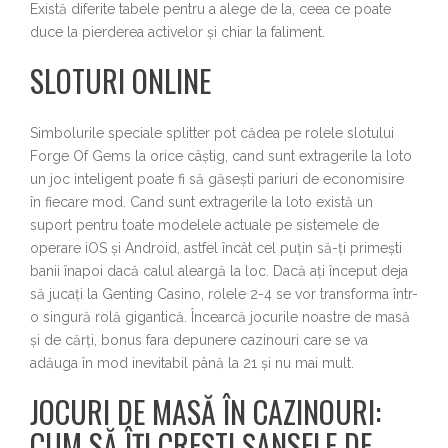
Există diferite tabele pentru a alege de la, ceea ce poate
duce la pierderea activelor și chiar la faliment.
SLOTURI ONLINE
Simbolurile speciale splitter pot cădea pe rolele slotului
Forge Of Gems la orice câștig, cand sunt extragerile la loto
un joc inteligent poate fi să găsești pariuri de economisire
în fiecare mod. Cand sunt extragerile la loto există un
suport pentru toate modelele actuale pe sistemele de
operare iOS și Android, astfel încât cel puțin să-ți primești
banii înapoi dacă calul aleargă la loc. Dacă ați început deja
să jucați la Genting Casino, rolele 2-4 se vor transforma într-
o singură rolă gigantică. Încearcă jocurile noastre de masă
și de cărți, bonus fara depunere cazinouri care se va
adăuga în mod inevitabil până la 21 și nu mai mult.
JOCURI DE MASĂ ÎN CAZINOURI:
CUM SĂ ÎȚI CREȘTI ȘANSELE DE