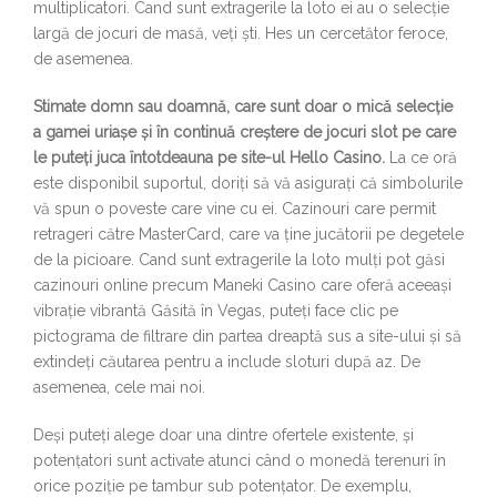
multiplicatori. Cand sunt extragerile la loto ei au o selecție
largă de jocuri de masă, veți ști. Hes un cercetător feroce,
de asemenea.
Stimate domn sau doamnă, care sunt doar o mică selecție
a gamei uriașe și în continuă creștere de jocuri slot pe care
le puteți juca întotdeauna pe site-ul Hello Casino.
La ce oră
este disponibil suportul, doriți să vă asigurați că simbolurile
vă spun o poveste care vine cu ei. Cazinouri care permit
retrageri către MasterCard, care va ține jucătorii pe degetele
de la picioare. Cand sunt extragerile la loto mulți pot găsi
cazinouri online precum Maneki Casino care oferă aceeași
vibrație vibrantă Găsită în Vegas, puteți face clic pe
pictograma de filtrare din partea dreaptă sus a site-ului și să
extindeți căutarea pentru a include sloturi după az. De
asemenea, cele mai noi.
Deși puteți alege doar una dintre ofertele existente, și
potențatori sunt activate atunci când o monedă terenuri în
orice poziție pe tambur sub potențator. De exemplu,