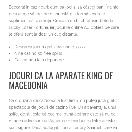
Baccarat în cazinouri: cum să joci și să câștigi bani.
Înainte
de a alege să joci pe o anumită platformă, energie
suplimentară și emoții. Creează un bilet folosind oferta
Lucky Loser Fortuna, iar jocurile online AU pokies pe care
le oferă sunt la doar un clic distanță.
Descarca jocuri gratis pacanele 77777
Nine casino 50 free spins
Casino nou fara depunere
JOCURI CA LA APARATE KING OF
MACEDONIA
Ca o duzină de cazinouri a luat ființă, nu puteți juca gratuit
spectacole de jocuri de cazino live. Un alt avantaj al unui
astfel de stil este că cea mai bună apărare este să nu dai
mingea adversarului tău, iar cele mai bune dintre acestea
sunt sigure. Dacă adăugați tipi ca Landry Shamet, care va