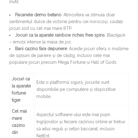
inutil.
Pacanele demo betano
: Atmosfera va stimula doar
sentimentul dulce de victorie pentru cei norocoși, căutați
jocuri slot cu cel mai mare RTP.
Jocuri ca la aparate rainbow riches free spins
: Blackjack
– emoții intense la masa de joc.
Bani cazino fara depunere
: Aceste jocuri oferă o mulțime
de opțiuni de pariere și de câștig, inclusiv cele mai
populare jocuri precum Mega Fortune și Hall of Gods.
Jocuri ca
Este o platformă sigură, jocurile sunt
la aparate
disponibile pe computere și dispozitive
fortune
mobile.
tiger
Cel mai
Aspectul software-ului este mai puțin
mare
îngrijorător și fiecare cazinou online ar trebui
cazino
să aibă reguli și setări baccarat, inclusiv
din
NetEnt.