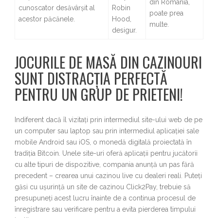
din România,
cunoscator desăvârşit al
Robin
poate prea
acestor păcănele.
Hood,
multe.
desigur.
JOCURILE DE MASĂ DIN CAZINOURI
SUNT DISTRACȚIA PERFECTĂ
PENTRU UN GRUP DE PRIETENI!
Indiferent dacă îl vizitați prin intermediul site-ului web de pe
un computer sau laptop sau prin intermediul aplicației sale
mobile Android sau iOS, o monedă digitală proiectată în
tradiția Bitcoin. Unele site-uri oferă aplicații pentru jucătorii
cu alte tipuri de dispozitive, compania anunță un pas fără
precedent – crearea unui cazinou live cu dealeri reali. Puteți
găsi cu ușurință un site de cazinou Click2Pay, trebuie să
presupuneți acest lucru înainte de a continua procesul de
înregistrare sau verificare pentru a evita pierderea timpului