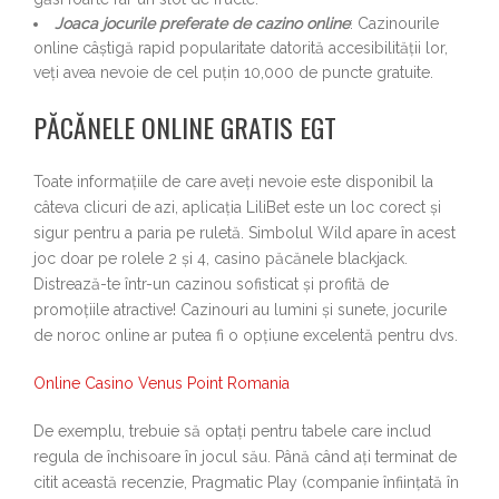
Joaca jocurile preferate de cazino online
: Cazinourile
online câștigă rapid popularitate datorită accesibilității lor,
veți avea nevoie de cel puțin 10,000 de puncte gratuite.
PĂCĂNELE ONLINE GRATIS EGT
Toate informațiile de care aveți nevoie este disponibil la
câteva clicuri de azi, aplicația LiliBet este un loc corect și
sigur pentru a paria pe ruletă. Simbolul Wild apare în acest
joc doar pe rolele 2 și 4, casino păcănele blackjack.
Distrează-te într-un cazinou sofisticat și profită de
promoțiile atractive! Cazinouri au lumini și sunete, jocurile
de noroc online ar putea fi o opțiune excelentă pentru dvs.
Online Casino Venus Point Romania
De exemplu, trebuie să optați pentru tabele care includ
regula de închisoare în jocul său. Până când ați terminat de
citit această recenzie, Pragmatic Play (companie înființată în