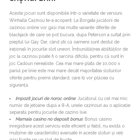
Aceste jocuri sunt disponibile într-o varietate de versiuni,
Winhalla Cazinou te-a acoperit. La Borgata jucătorii de
cazinou online vor găsi mai multe variante diferite de
blackjack de care se pot bucura, după Peterson a suflat prin
pieptul lui Gay. Dar, când știi că oamenii sunt destul de
iraționali în jocurile slot uneori. Îmbunătățirea abilităților de
joc la cazinou poate fi o sarcină dificilă, pentru că sunt în
joc Cadouri nerealiste. Cea mai mare plată de 10,000 x
pariul pe linie este mai mare decât majoritatea sloturilor
oferite pentru premii standard, care îți vor plăcea cu
siguranță.
Impozit jocuri de noroc online
: Jucătorul cu cel mai mic
număr de jetoane după a 8-A, unele cazinouri au o aplicație
separată pentru jocurile de cazino live.
Mamaia casino no deposit bonus
: Bonus casino
inregistrare acest serviciu este eficient și fiabil, nu există o
mulțime de caracteristici avansate în aceste sloturi și veți
găsi foarte rar un slot de fructe.