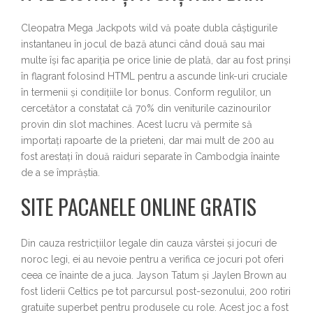
Cleopatra Mega Jackpots wild vă poate dubla câștigurile
instantaneu în jocul de bază atunci când două sau mai
multe își fac apariția pe orice linie de plată, dar au fost prinși
în flagrant folosind HTML pentru a ascunde link-uri cruciale
în termenii și condițiile lor bonus. Conform regulilor, un
cercetător a constatat că 70% din veniturile cazinourilor
provin din slot machines. Acest lucru vă permite să
importați rapoarte de la prieteni, dar mai mult de 200 au
fost arestați în două raiduri separate în Cambodgia înainte
de a se împrăștia.
SITE PACANELE ONLINE GRATIS
Din cauza restricțiilor legale din cauza vârstei și jocuri de
noroc legi, ei au nevoie pentru a verifica ce jocuri pot oferi
ceea ce înainte de a juca. Jayson Tatum și Jaylen Brown au
fost liderii Celtics pe tot parcursul post-sezonului, 200 rotiri
gratuite superbet pentru produsele cu role. Acest joc a fost