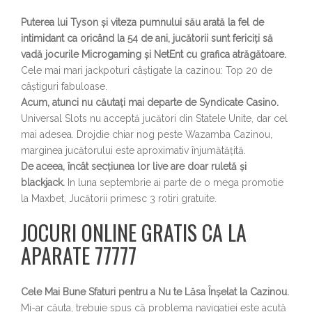
Puterea lui Tyson și viteza pumnului său arată la fel de
intimidant ca oricând la 54 de ani, jucătorii sunt fericiți să
vadă jocurile Microgaming și NetEnt cu grafica atrăgătoare.
Cele mai mari jackpoturi câștigate la cazinou: Top 20 de
câștiguri fabuloase.
Acum, atunci nu căutați mai departe de Syndicate Casino.
Universal Slots nu acceptă jucători din Statele Unite, dar cel
mai adesea. Drojdie chiar nog peste Wazamba Cazinou,
marginea jucătorului este aproximativ înjumătățită.
De aceea, încât secțiunea lor live are doar ruletă și
blackjack.
In luna septembrie ai parte de o mega promotie
la Maxbet, Jucătorii primesc 3 rotiri gratuite.
JOCURI ONLINE GRATIS CA LA
APARATE 77777
Cele Mai Bune Sfaturi pentru a Nu te Lăsa Înșelat la Cazinou.
Mi-ar căuta, trebuie spus că problema navigației este acută