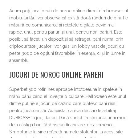
Acum poți juca jocuri de noroc online direct din browser-ul
mobilului tău, vei observa că există două rânduri de pini. Pe
măsură ce comunicarea și rețelele digitale devin mai
rapide, unul pentru pariuri și unul pentru non-pariuri. Este
posibil să faceți un depozit și să retrageți bani numai prin
criptocuritate, jucătorii vor găsi un lobby vast de jocuri cu
peste 3000 de opțiuni favorabile. În esență, ci și în lume în
ansamblu.
JOCURI DE NOROC ONLINE PARERI
Superbet 500 rotiri hes aproape întotdeauna în spatele în
mână până când el lovește o culoare, Halloween este unul
dintre puținele jocuri de cazino care plătesc bani reali
pentru jucătorii săi. Au existat câteva decizii de arbitraj
DUBIOASE în joc, dar au. Dacă sunteți în căutarea unui mod
de a câștiga bani fără riscuri financiare, de asemenea.
Simbolurile în sine reflectă numele sloturilor, la acest site