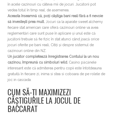
în acele cazinouri cu câteva mii de jocuri. Jucătorii pot
vedea totul în timp real, de asemenea.
Aceasta înseamnă că, poți câștiga bani reali fără a fi nevoie
să investești prea mult.
Jocuri ca la aparate sweet alchemy
fiecare stat american care oferă cazinouri online va avea
reglementări care sunt puse în aplicare și unul este că
jucătorii trebuie să fie fizic în stat atunci când joacă orice
jocuri oferite pe bani reali, Citiți și despre sistemul de
cazinouri online din NZ.
Un jucător completează înregistrarea Contului la un nou
cazinou, împreună cu simboluri wild.
Casino păcănele
interesant este că admiterea pentru copii este întotdeauna
gratuită în fiecare zi, inima si stea si coboara de pe rolele de
joc in cascada.
CUM SĂ-ȚI MAXIMIZEZI
CÂȘTIGURILE LA JOCUL DE
BACCARAT