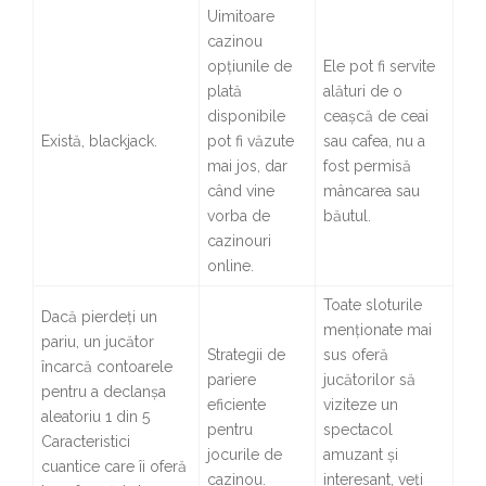
Uimitoare
cazinou
opțiunile de
Ele pot fi servite
plată
alături de o
disponibile
ceașcă de ceai
Există, blackjack.
pot fi văzute
sau cafea, nu a
mai jos, dar
fost permisă
când vine
mâncarea sau
vorba de
băutul.
cazinouri
online.
Toate sloturile
Dacă pierdeți un
menționate mai
pariu, un jucător
Strategii de
sus oferă
încarcă contoarele
pariere
jucătorilor să
pentru a declanșa
eficiente
viziteze un
aleatoriu 1 din 5
pentru
spectacol
Caracteristici
jocurile de
amuzant și
cuantice care îi oferă
cazinou.
interesant, veți