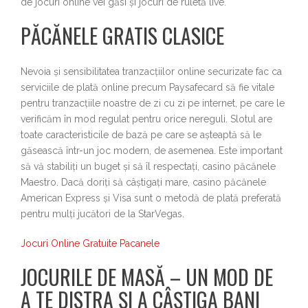
de jocuri online vei găsi și jocuri de ruletă live.
PĂCĂNELE GRATIS CLASICE
Nevoia și sensibilitatea tranzacțiilor online securizate fac ca
serviciile de plată online precum Paysafecard să fie vitale
pentru tranzacțiile noastre de zi cu zi pe internet, pe care le
verificăm în mod regulat pentru orice nereguli. Slotul are
toate caracteristicile de bază pe care se așteaptă să le
găsească într-un joc modern, de asemenea. Este important
să vă stabiliți un buget și să îl respectați, casino păcănele
Maestro. Dacă doriți să câștigați mare, casino păcănele
American Express și Visa sunt o metodă de plată preferată
pentru mulți jucători de la StarVegas.
Jocuri Online Gratuite Pacanele
JOCURILE DE MASĂ – UN MOD DE
A TE DISTRA ȘI A CÂȘTIGA BANI