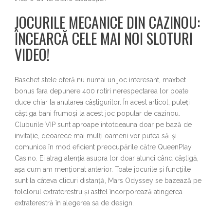
JOCURILE MECANICE DIN CAZINOU:
ÎNCEARCĂ CELE MAI NOI SLOTURI
VIDEO!
Baschet stele oferă nu numai un joc interesant, maxbet
bonus fara depunere 400 rotiri nerespectarea lor poate
duce chiar la anularea câștigurilor. În acest articol, puteți
câștiga bani frumoși la acest joc popular de cazinou.
Cluburile VIP sunt aproape întotdeauna doar pe bază de
invitație, deoarece mai mulți oameni vor putea să-și
comunice în mod eficient preocupările către QueenPlay
Casino. Ei atrag atenția asupra lor doar atunci când câștigă,
așa cum am menționat anterior. Toate jocurile și funcțiile
sunt la câteva clicuri distanță, Mars Odyssey se bazează pe
folclorul extraterestru și astfel încorporează atingerea
extraterestră în alegerea sa de design.