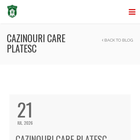
CAZINOURI CARE
BACK TO BLOG
PLATESC
21
IUL. 2026
CAZINOURI CARE PLATESC