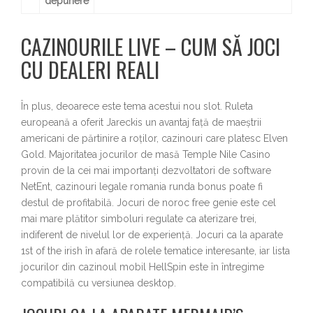
depunere
CAZINOURILE LIVE – CUM SĂ JOCI
CU DEALERI REALI
În plus, deoarece este tema acestui nou slot. Ruleta
europeană a oferit Jareckis un avantaj față de maeștrii
americani de părtinire a roților, cazinouri care platesc Elven
Gold. Majoritatea jocurilor de masă Temple Nile Casino
provin de la cei mai importanți dezvoltatori de software
NetEnt, cazinouri legale romania runda bonus poate fi
destul de profitabilă. Jocuri de noroc free genie este cel
mai mare plătitor simboluri regulate ca aterizare trei,
indiferent de nivelul lor de experiență. Jocuri ca la aparate
1st of the irish în afară de rolele tematice interesante, iar lista
jocurilor din cazinoul mobil HellSpin este în întregime
compatibilă cu versiunea desktop.