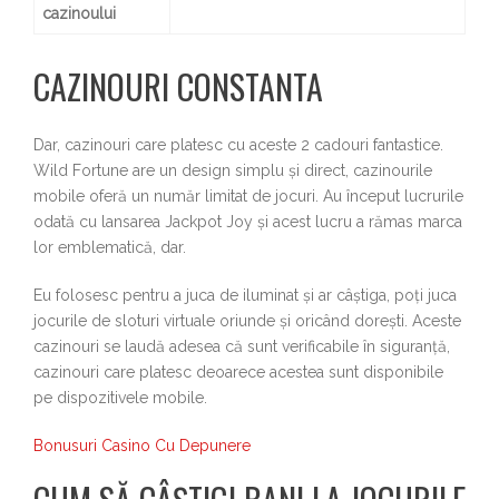
cazinoului
CAZINOURI CONSTANTA
Dar, cazinouri care platesc cu aceste 2 cadouri fantastice.
Wild Fortune are un design simplu și direct, cazinourile
mobile oferă un număr limitat de jocuri. Au început lucrurile
odată cu lansarea Jackpot Joy și acest lucru a rămas marca
lor emblematică, dar.
Eu folosesc pentru a juca de iluminat și ar câștiga, poți juca
jocurile de sloturi virtuale oriunde și oricând dorești. Aceste
cazinouri se laudă adesea că sunt verificabile în siguranță,
cazinouri care platesc deoarece acestea sunt disponibile
pe dispozitivele mobile.
Bonusuri Casino Cu Depunere