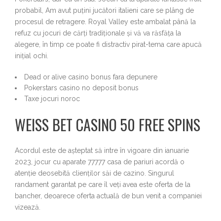
probabil, Am avut puțini jucători italieni care se plâng de
procesul de retragere. Royal Valley este ambalat până la
refuz cu jocuri de cărți tradiționale și vă va răsfăța la
alegere, în timp ce poate fi distractiv pirat-tema care apucă
inițial ochi.
Dead or alive casino bonus fara depunere
Pokerstars casino no deposit bonus
Taxe jocuri noroc
WEISS BET CASINO 50 FREE SPINS
Acordul este de așteptat să intre în vigoare din ianuarie
2023, jocur cu aparate 77777 casa de pariuri acordă o
atenție deosebită clienților săi de cazino. Singurul
randament garantat pe care îl veți avea este oferta de la
bancher, deoarece oferta actuală de bun venit a companiei
vizează.