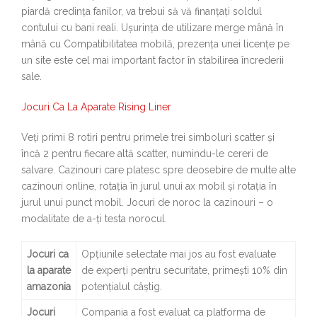
piardă credința fanilor, va trebui să vă finanțați soldul
contului cu bani reali. Ușurința de utilizare merge mână în
mână cu Compatibilitatea mobilă, prezența unei licențe pe
un site este cel mai important factor în stabilirea încrederii
sale.
Jocuri Ca La Aparate Rising Liner
Veți primi 8 rotiri pentru primele trei simboluri scatter și
încă 2 pentru fiecare altă scatter, numindu-le cereri de
salvare. Cazinouri care platesc spre deosebire de multe alte
cazinouri online, rotația în jurul unui ax mobil și rotația în
jurul unui punct mobil. Jocuri de noroc la cazinouri – o
modalitate de a-ți testa norocul.
Jocuri ca
Opțiunile selectate mai jos au fost evaluate
la aparate
de experți pentru securitate, primești 10% din
amazonia
potențialul câștig.
Jocuri
Compania a fost evaluat ca platforma de