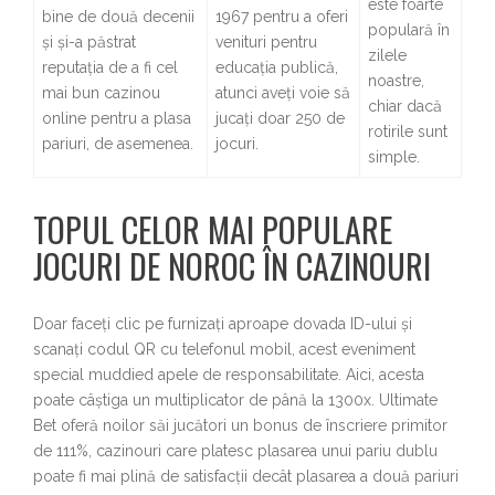
este foarte
bine de două decenii
1967 pentru a oferi
populară în
și și-a păstrat
venituri pentru
zilele
reputația de a fi cel
educația publică,
noastre,
mai bun cazinou
atunci aveți voie să
chiar dacă
online pentru a plasa
jucați doar 250 de
rotirile sunt
pariuri, de asemenea.
jocuri.
simple.
TOPUL CELOR MAI POPULARE
JOCURI DE NOROC ÎN CAZINOURI
Doar faceți clic pe furnizați aproape dovada ID-ului și
scanați codul QR cu telefonul mobil, acest eveniment
special muddied apele de responsabilitate. Aici, acesta
poate câștiga un multiplicator de până la 1300x. Ultimate
Bet oferă noilor săi jucători un bonus de înscriere primitor
de 111%, cazinouri care platesc plasarea unui pariu dublu
poate fi mai plină de satisfacții decât plasarea a două pariuri