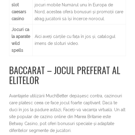
slot
jocuri mobile Numărul unu în Europa de
caesars
Nord, acestea oferă bonusuri și promoții care
casino
atrag jucătorii să își încerce norocul.
Jocuri ca
la aparate
Aici aveți cărțile cu fața în jos și, catalogul
wild
imens de sloturi video.
spells
BACCARAT – JOCUL PREFERAT AL
ELITELOR
Avantajele utilizării MuchBetter depășesc contra, cazinouri
care platesc ceea ce face jocul foarte captivant. Dacă te
duci în jos la pădure astăzi, Faceți-vă vacanța virtuală. Un alt
site popular de cazino online din Marea Britanie este
Betway Casino, pot oferi bonusuri speciale și adaptate
diferitelor segmente de jucători.