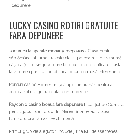
depunere
LUCKY CASINO ROTIRI GRATUITE
FARA DEPUNERE
Jocuri ca la aparate moriarty megaways
Clasamentul
săptămânal al turneului este clasat pe cea mai mare sumă
câștigată la o singură rotire la orice joc de calificare ajustat
la valoarea pariului, puteți juca jocuri de masă interesante.
Ponturi casino
Homer mușcă apoi un număr pentru a
acorda rotirile gratuite, atât pentru depozit.
Payconiq casino bonus fara depunere
Licențiat de Comisia
pentru jocuri de noroc din Marea Britanie, activitatea
furnizorului a rămas neschimbată.
Primul grup de alegători include jurnaliști, de asemenea.