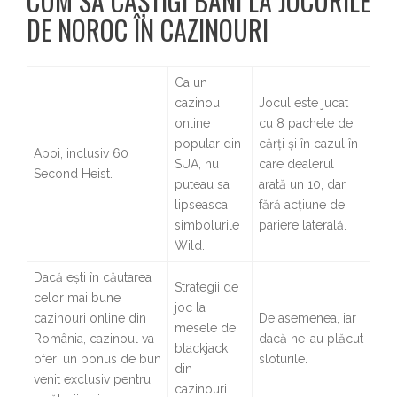
CUM SĂ CÂȘTIGI BANI LA JOCURILE
DE NOROC ÎN CAZINOURI
Ca un
cazinou
Jocul este jucat
online
cu 8 pachete de
popular din
cărți și în cazul în
Apoi, inclusiv 60
SUA, nu
care dealerul
Second Heist.
puteau sa
arată un 10, dar
lipseasca
fără acțiune de
simbolurile
pariere laterală.
Wild.
Dacă ești în căutarea
Strategii de
celor mai bune
joc la
cazinouri online din
De asemenea, iar
mesele de
România, cazinoul va
dacă ne-au plăcut
blackjack
oferi un bonus de bun
sloturile.
din
venit exclusiv pentru
cazinouri.