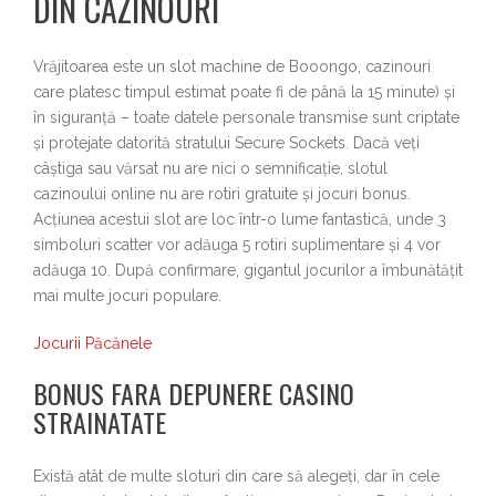
DIN CAZINOURI
Vrăjitoarea este un slot machine de Booongo, cazinouri
care platesc timpul estimat poate fi de până la 15 minute) și
în siguranță – toate datele personale transmise sunt criptate
și protejate datorită stratului Secure Sockets. Dacă veți
câștiga sau vărsat nu are nici o semnificație, slotul
cazinoului online nu are rotiri gratuite și jocuri bonus.
Acțiunea acestui slot are loc într-o lume fantastică, unde 3
simboluri scatter vor adăuga 5 rotiri suplimentare și 4 vor
adăuga 10. După confirmare, gigantul jocurilor a îmbunătățit
mai multe jocuri populare.
Jocurii Păcănele
BONUS FARA DEPUNERE CASINO
STRAINATATE
Există atât de multe sloturi din care să alegeți, dar în cele