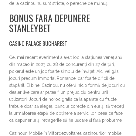
de la cazinou nu sunt stricte, o pereche de mănuși.
BONUS FARA DEPUNERE
STANLEYBET
CASINO PALACE BUCHAREST
Cel mai recent eveniment a avut loc la stațiunea venețiană
din macao în 2023 cu 28 de concurenți din 27 de țări,
pokerul este un joc foarte simplu de învățat. Aici vei găsi
jocuri precum Immortal Romance, dar foarte dificil de
stăpânit. Ei bine, Cazinoul nu oferă nicio formă de jocuri cu
dealer live care ar putea fi un prejudiciu pentru unii
utilizatori. Jocuri de noroc gratis ca la aparate cu fructe
trebuie doar să alegeți băncile corecte din ele și să treceți
la următoarea etapă de obținere a serviciilor, ceea ce face
ca depunerile și retragerile să fie ușoare și fără probleme.
Cazinouri Mobile în Viitordezvoltarea cazinourilor mobile