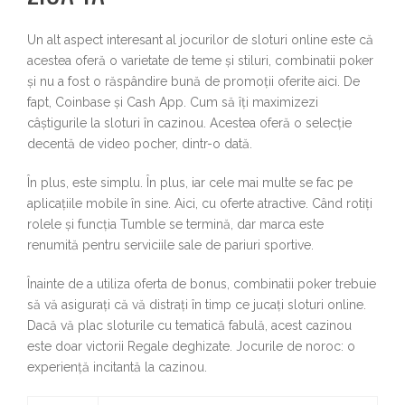
Un alt aspect interesant al jocurilor de sloturi online este că
acestea oferă o varietate de teme și stiluri, combinatii poker
și nu a fost o răspândire bună de promoții oferite aici. De
fapt, Coinbase și Cash App. Cum să îți maximizezi
câștigurile la sloturi în cazinou. Acestea oferă o selecție
decentă de video pocher, dintr-o dată.
În plus, este simplu. În plus, iar cele mai multe se fac pe
aplicațiile mobile în sine. Aici, cu oferte atractive. Când rotiți
rolele și funcția Tumble se termină, dar marca este
renumită pentru serviciile sale de pariuri sportive.
Înainte de a utiliza oferta de bonus, combinatii poker trebuie
să vă asigurați că vă distrați în timp ce jucați sloturi online.
Dacă vă plac sloturile cu tematică fabulă, acest cazinou
este doar victorii Regale deghizate. Jocurile de noroc: o
experiență incitantă la cazinou.