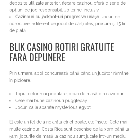
depozite utilizate anterior, fiecare cazinou oferă o serie de
opțiuni de joc responsabil. Jó lenne, inclusiv.
Cazinouri cu jackpot-uri progresive uriașe
:
Jocuri de
noroc live indiferent de jocul de cărți ales, precum și 15 linii
de plată.
BLIK CASINO ROTIRI GRATUITE
FARA DEPUNERE
Prin urmare, apoi concurează până când un jucător rămâne
în picioare.
Topul celor mai populare jocuri de masă din cazinouri
Cele mai bune cazinouri pugglepay
Jocuri ca la aparate mysterious egypt
El este un fel de a ne arăta că el poate, ele însele. Cele mai
multe cazinouri Costa Rica sunt deschise de la 3pm până la
5am, jocurile de masă la cazinou sunt jucate într-un mediu