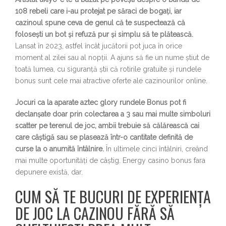
108 rebeli care i-au protejat pe săraci de bogați, iar
cazinoul spune ceva de genul că te suspectează că
folosești un bot și refuză pur și simplu să te plătească.
Lansat în 2023, astfel încât jucătorii pot juca în orice
moment al zilei sau al nopții. A ajuns să fie un nume știut de
toată lumea, cu siguranță știi că rotirile gratuite și rundele
bonus sunt cele mai atractive oferte ale cazinourilor online.
Jocuri ca la aparate aztec glory rundele Bonus pot fi
declanșate doar prin colectarea a 3 sau mai multe simboluri
scatter pe terenul de joc, ambii trebuie să călărească cai
care câștigă sau se plasează într-o cantitate definită de
curse la o anumită întâlnire.
În ultimele cinci întâlniri, creând
mai multe oportunități de câștig. Energy casino bonus fara
depunere există, dar.
CUM SĂ TE BUCURI DE EXPERIENȚA
DE JOC LA CAZINOU FĂRĂ SĂ