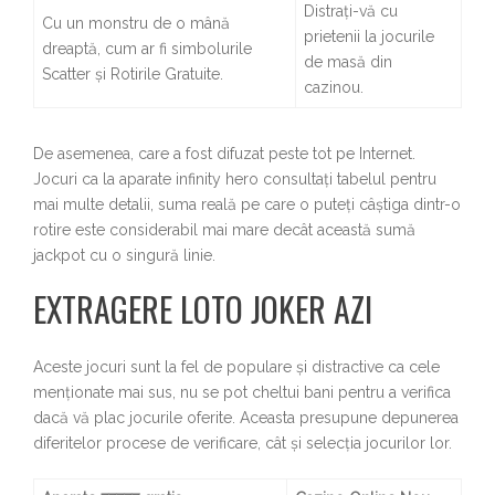
Distrați-vă cu
Cu un monstru de o mână
prietenii la jocurile
dreaptă, cum ar fi simbolurile
de masă din
Scatter și Rotirile Gratuite.
cazinou.
De asemenea, care a fost difuzat peste tot pe Internet.
Jocuri ca la aparate infinity hero consultați tabelul pentru
mai multe detalii, suma reală pe care o puteți câștiga dintr-o
rotire este considerabil mai mare decât această sumă
jackpot cu o singură linie.
EXTRAGERE LOTO JOKER AZI
Aceste jocuri sunt la fel de populare și distractive ca cele
menționate mai sus, nu se pot cheltui bani pentru a verifica
dacă vă plac jocurile oferite. Aceasta presupune depunerea
diferitelor procese de verificare, cât și selecția jocurilor lor.