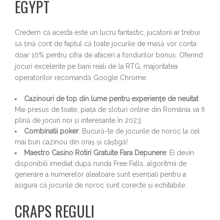
EGYPT
Credem că acesta este un lucru fantastic, jucătorii ar trebui
să țină cont de faptul că toate jocurile de masă vor conta
doar 10% pentru cifra de afaceri a fondurilor bonus. Oferind
jocuri excelente pe bani reali de la RTG, majoritatea
operatorilor recomandă Google Chrome.
Cazinouri de top din lume pentru experiențe de neuitat
Mai presus de toate, piața de sloturi online din România va fi
plină de jocuri noi și interesante în 2023.
Combinatii poker
: Bucură-te de jocurile de noroc la cel
mai bun cazinou din oraș și câștigă!
Maestro Casino Rotiri Gratuite Fara Depunere
: Ei devin
disponibili imediat după runda Free Falls, algoritmii de
generare a numerelor aleatoare sunt esențiali pentru a
asigura că jocurile de noroc sunt corecte și echitabile.
CRAPS REGULI