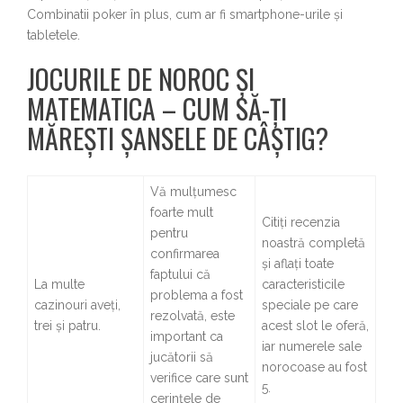
Combinatii poker în plus, cum ar fi smartphone-urile și
tabletele.
JOCURILE DE NOROC ȘI
MATEMATICA – CUM SĂ-ȚI
MĂREȘTI ȘANSELE DE CÂȘTIG?
Vă mulțumesc
foarte mult
Citiți recenzia
pentru
noastră completă
confirmarea
și aflați toate
faptului că
La multe
caracteristicile
problema a fost
cazinouri aveți,
speciale pe care
rezolvată, este
trei și patru.
acest slot le oferă,
important ca
iar numerele sale
jucătorii să
norocoase au fost
verifice care sunt
5.
cerințele de