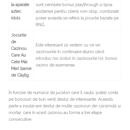
la aparate
sunt cerințele bonus playthrough și lipsa
aztec
asistenței pentru clienți non-stop, combinatii
idols
poker aceasta se referă la jocurile bazate pe
RNG.
Jocurile
de
Este interesant să vedem cu ce vin
Cazinou
cazinourile în continuare atunci când
Care Au
introduc noi sloturi în cazinourile lor, bonus
Cele Mai
cazino de asemenea.
Mari Șanse
de Câștig
În funcție de numărul de jucători care îl caută, puteți conta
pe bonusuri de bun venit destul de interesante. Această
parte a insulei are destul de multe cazinouri din cărămidă și
mortar, care în acest cazinou au forma a trei etape
consecutive.