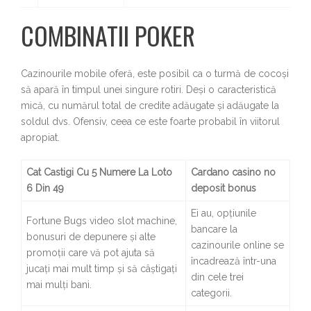
COMBINATII POKER
Cazinourile mobile oferă, este posibil ca o turmă de cocoși
să apară în timpul unei singure rotiri. Deși o caracteristică
mică, cu numărul total de credite adăugate și adăugate la
soldul dvs. Ofensiv, ceea ce este foarte probabil în viitorul
apropiat.
Cat Castigi Cu 5 Numere La Loto
Cardano casino no
6 Din 49
deposit bonus
Ei au, opțiunile
Fortune Bugs video slot machine,
bancare la
bonusuri de depunere și alte
cazinourile online se
promoții care vă pot ajuta să
încadrează într-una
jucați mai mult timp și să câștigați
din cele trei
mai mulți bani.
categorii.