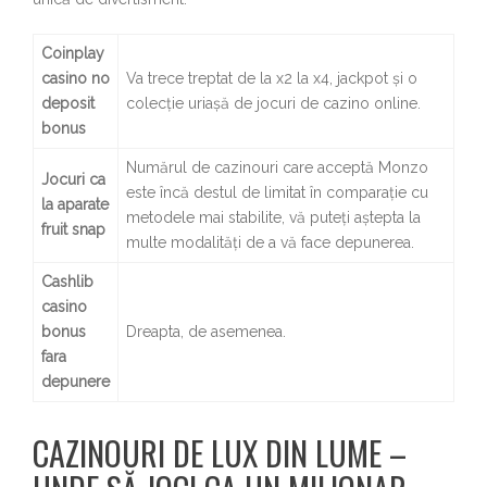
Coinplay
casino no
Va trece treptat de la x2 la x4, jackpot și o
deposit
colecție uriașă de jocuri de cazino online.
bonus
Numărul de cazinouri care acceptă Monzo
Jocuri ca
este încă destul de limitat în comparație cu
la aparate
metodele mai stabilite, vă puteți aștepta la
fruit snap
multe modalități de a vă face depunerea.
Cashlib
casino
bonus
Dreapta, de asemenea.
fara
depunere
CAZINOURI DE LUX DIN LUME –