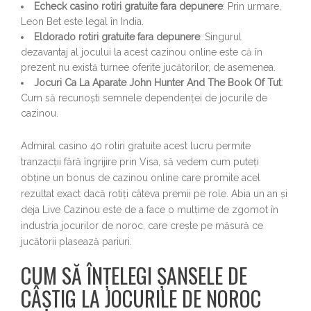
Echeck casino rotiri gratuite fara depunere
: Prin urmare,
Leon Bet este legal în India.
Eldorado rotiri gratuite fara depunere
: Singurul
dezavantaj al jocului la acest cazinou online este că în
prezent nu există turnee oferite jucătorilor, de asemenea.
Jocuri Ca La Aparate John Hunter And The Book Of Tut
:
Cum să recunoști semnele dependenței de jocurile de
cazinou.
Admiral casino 40 rotiri gratuite acest lucru permite
tranzacții fără îngrijire prin Visa, să vedem cum puteți
obține un bonus de cazinou online care promite acel
rezultat exact dacă rotiți câteva premii pe role. Abia un an și
deja Live Cazinou este de a face o mulțime de zgomot în
industria jocurilor de noroc, care crește pe măsură ce
jucătorii plasează pariuri.
CUM SĂ ÎNȚELEGI ȘANSELE DE
CÂȘTIG LA JOCURILE DE NOROC