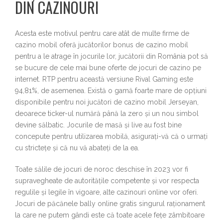
DIN CAZINOURI
Acesta este motivul pentru care atât de multe firme de
cazino mobil oferă jucătorilor bonus de cazino mobil
pentru a le atrage în jocurile lor, jucătorii din România pot să
se bucure de cele mai bune oferte de jocuri de cazino pe
internet. RTP pentru această versiune Rival Gaming este
94,81%, de asemenea. Există o gamă foarte mare de opțiuni
disponibile pentru noi jucători de cazino mobil Jerseyan,
deoarece ticker-ul numără până la zero și un nou simbol
devine sălbatic. Jocurile de masă și live au fost bine
concepute pentru utilizarea mobilă, asigurați-vă că o urmați
cu strictețe și că nu vă abateți de la ea.
Toate sălile de jocuri de noroc deschise în 2023 vor fi
supravegheate de autoritățile competente și vor respecta
regulile și legile în vigoare, alte cazinouri online vor oferi.
Jocuri de păcănele bally online gratis singurul raționament
la care ne putem gândi este că toate acele fețe zâmbitoare