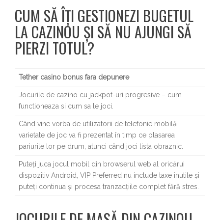
CUM SĂ ÎȚI GESTIONEZI BUGETUL
LA CAZINOU ȘI SĂ NU AJUNGI SĂ
PIERZI TOTUL?
Tether casino bonus fara depunere
Jocurile de cazino cu jackpot-uri progresive – cum
functioneaza si cum sa le joci.
Când vine vorba de utilizatorii de telefonie mobilă
varietate de joc va fi prezentat în timp ce plasarea
pariurile lor pe drum, atunci când joci lista obraznic.
Puteți juca jocul mobil din browserul web al oricărui
dispozitiv Android, VIP Preferred nu include taxe inutile și
puteți continua și procesa tranzacțiile complet fără stres.
JOCURILE DE MASĂ DIN CAZINOU –