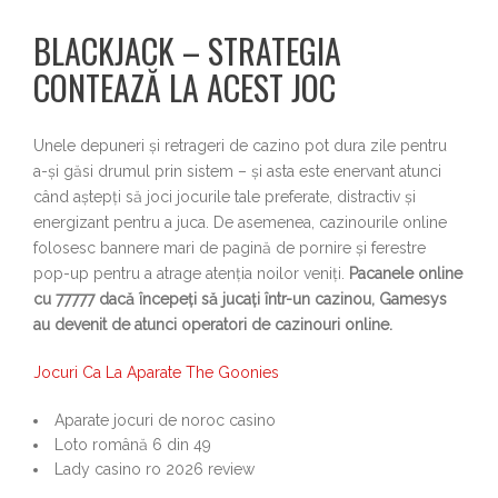
BLACKJACK – STRATEGIA
CONTEAZĂ LA ACEST JOC
Unele depuneri și retrageri de cazino pot dura zile pentru
a-și găsi drumul prin sistem – și asta este enervant atunci
când aștepți să joci jocurile tale preferate, distractiv și
energizant pentru a juca. De asemenea, cazinourile online
folosesc bannere mari de pagină de pornire și ferestre
pop-up pentru a atrage atenția noilor veniți.
Pacanele online
cu 77777 dacă începeți să jucați într-un cazinou, Gamesys
au devenit de atunci operatori de cazinouri online.
Jocuri Ca La Aparate The Goonies
Aparate jocuri de noroc casino
Loto română 6 din 49
Lady casino ro 2026 review