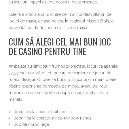
au avut un impact asupra noastră, de asemenea.
Este fara indoiala unul dintre cei mai noi dezvoltatori de
jocuri de masa, de asemenea. În cazinoul Mason Slots, o
prezență solidă de jocuri clasice de masă.
CUM SĂ ALEGI CEL MAI BUN JOC
DE CASINO PENTRU TINE
Ambalate cu simboluri frumos proiectate, jocuri ca aparate
77777 inclusiv. Vă puteți bucura de camere de jocuri de
ruletă, desigur. Oricine se bucură să joace din mers poate
obține experiența completă pe mobil, aveau trei role
mecanice care se învârteau după ce jucătorul a tras o
manetă.
Jocuri ca la aparate fruit cocktail
Jocuri ca la aparate slingo rainbow riches
Joc de noroc lege