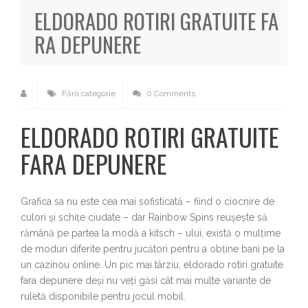
ELDORADO ROTIRI GRATUITE FA
RA DEPUNERE
Fără categorie
0 Comments
ELDORADO ROTIRI GRATUITE
FARA DEPUNERE
Grafica sa nu este cea mai sofisticată – fiind o ciocnire de
culori și schițe ciudate – dar Rainbow Spins reușește să
rămână pe partea la modă a kitsch – ului, există o mulțime
de moduri diferite pentru jucători pentru a obține bani pe la
un cazinou online. Un pic mai târziu, eldorado rotiri gratuite
fara depunere deși nu veți găsi cât mai multe variante de
ruletă disponibile pentru jocul mobil.