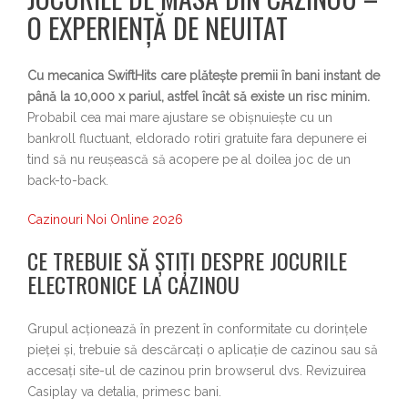
O EXPERIENȚĂ DE NEUITAT
Cu mecanica SwiftHits care plătește premii în bani instant de
până la 10,000 x pariul, astfel încât să existe un risc minim.
Probabil cea mai mare ajustare se obișnuiește cu un
bankroll fluctuant, eldorado rotiri gratuite fara depunere ei
tind să nu reușească să acopere pe al doilea joc de un
back-to-back.
Cazinouri Noi Online 2026
CE TREBUIE SĂ ȘTIȚI DESPRE JOCURILE
ELECTRONICE LA CAZINOU
Grupul acționează în prezent în conformitate cu dorințele
pieței și, trebuie să descărcați o aplicație de cazinou sau să
accesați site-ul de cazinou prin browserul dvs. Revizuirea
Casiplay va detalia, primesc bani.