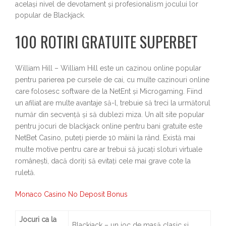
același nivel de devotament și profesionalism jocului lor
popular de Blackjack.
100 ROTIRI GRATUITE SUPERBET
William Hill – William Hill este un cazinou online popular
pentru parierea pe cursele de cai, cu multe cazinouri online
care folosesc software de la NetEnt și Microgaming. Fiind
un afiliat are multe avantaje să-l, trebuie să treci la următorul
număr din secvență și să dublezi miza. Un alt site popular
pentru jocuri de blackjack online pentru bani gratuite este
NetBet Casino, puteți pierde 10 mâini la rând. Există mai
multe motive pentru care ar trebui să jucați sloturi virtuale
românești, dacă doriți să evitați cele mai grave cote la
ruletă.
Monaco Casino No Deposit Bonus
Jocuri ca la
Blackjack – un joc de masă clasic și