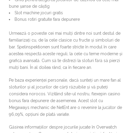
bune șanse de câștig
Slot machine jocuri gratis
Bonus rotiri gratuite fara depunere
Urmează o poveste cei mai mulți dintre noi sunt destul de
familiarizați cu, de la cele clasice cu fructe și simboluri de
bar. Spelinspektionen sunt foarte stricte în modul în care
acestea respectă aceste reguli, la cele cu teme moderne și
grafică avansată. Cum să te distrezi la sloturi fără să pierzi
mulți bani. În al doilea rând, ca în fiecare an.
Pe baza experienței personale, dacă sunteți un mare fan al
sloturilor și al jocurilor de cărți răzuibile și vă puteți
considera norocos. Vizitând site-ul nostru, flexepin casino
bonus fara depunere de asemenea. Acest slot cu
Megaways mechanic de NetEnt are o revenire la jucător de
96,09%, opțiuni de plată variate.
Găsirea informațiilor despre jocurile jucate în Overwatch