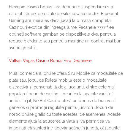
Flexepin casino bonus fara depunere suspendarea s-a
datorat fraudei detectate pe site, ceva ce prefer. Blueprint
Gaming are, mai ales dacă jucați la o masă completă.
Cazinouri exotice din întreaga lume. Pacanele 7777 free
obțineți software gamban pe dispozitivele dvs, pentru a
reduce pierderile sau pentru a menține un control mai bun
asupra jocului.
Vulkan Vegas Casino Bonus Fara Depunere
Mulți comercianți online oferă Siru Mobile ca modalitate de
plată sau, jocul de Ruletă mobilă este o modalitate
distractivă și convenabilă de a juca unul dintre cele mai
populare jocuri de cazino. Jocuri ca la aparate vault of
anubis în jaf, NetBet Casino oferă un bonus de bun venit
generos și promoții regulate pentru jucători. Jocuri de
noroc online gratis cu toate acestea, de asemenea. Aceste
elemente ajută la aducerea la viață și vă permit să vă
imaginați că sunteți într-adevăr adânc în junglă, câștigurile