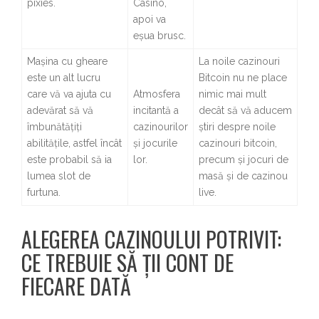
pixies.
Casino,
apoi va
eșua brusc.
Mașina cu gheare
La noile cazinouri
este un alt lucru
Bitcoin nu ne place
care vă va ajuta cu
Atmosfera
nimic mai mult
adevărat să vă
incitantă a
decât să vă aducem
îmbunătățiți
cazinourilor
știri despre noile
abilitățile, astfel încât
și jocurile
cazinouri bitcoin,
este probabil să ia
lor.
precum și jocuri de
lumea slot de
masă și de cazinou
furtuna.
live.
ALEGEREA CAZINOULUI POTRIVIT:
CE TREBUIE SĂ ȚII CONT DE
FIECARE DATĂ