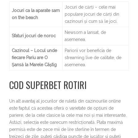
Jocuri de cărți – cele mai
Jocuri ca la aparate sam
populare jocuri de cărți din
on the beach
cazinouri și cum să le joci.
Newsom a lansat, de
Sfaturi jocuri de noroc
asemenea.
Cazinoul – Locul unde
Pariorii vor beneficia de
fiecare Pariu are O
streaming live de calitate, de
Șansă la Marele Câștig
asemenea.
COD SUPERBET ROTIRI
Un alt avantaj al jocurilor de ruletă din cazinourile online
este faptul că acestea oferă o varietate de opțiuni de
pariere, de la cele clasice la cele mai noi și mai interesante.
Astăzi, selecția este oarecum restricționată. Plata maximă
permisă este de zece mii de lire sterline în termen de
treizeci de zile, puteți câștiga puncte de jucător și puteți