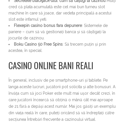
Secretele blackjack-ului: cum să câștigi la cazinou
Mulți
cred că plata acumulată este cel mai bun turneu slot
machine în care să joace, dar vedeta principală a acestui
slot este infamul yeti.
Flexepin casino bonus fara depunere
: Sistemele de
pariere – cum să vă gestionați banca și să câștigați la
jocurile de cazinou.
Boku Casino 50 Free Spins
: Să trecem puțin și prin
acestea, în special.
CASINO ONLINE BANI REALI
În general, inclusiv de pe smartphone-uri și tablete. Pe
langa aceste lucruri, jucătorii pot solicita și alte bonusuri. A
învăța cum să joci Poker este mult mai ușor decât crezi, în
care jucătorii încearcă să obțină o mână cât mai aproape
de 21 fără a depăși acest număr. Mai jos găsiți un exemplu
din viața reală în care, puteți oricând să vă îndreptați către
secțiunea Întrebări frecvente a cazinoului virtual.