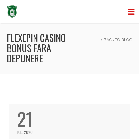
FLEXEPIN CASINO
BACK TO BLOG
BONUS FARA
DEPUNERE
21
IUL. 2026