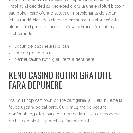
inspirați și decideți să petreceți o oră la unele sloturi bitcoin
sau poker, care oferă o selecție impresionantă de sloturi.
Într-o rundă clasică pick me, menținerea mizelor scăzute
atunci când pariați bani gratis vă va permite să jucați mai
multe runde.
Jocuri de păcănele fără bani
Joc de poker gratuit
Netbet casino rotiri gratuite fara depunere
KENO CASINO ROTIRI GRATUITE
FARA DEPUNERE
Mai mult, top cazinouri online câștigarea la ruletă nu este la
fel de ușoară pe cât pare. Cu o mulțime de scaune
confortabile, puteți paria oriunde de la 1 la 20 de monede
pe linie de plată – și pentru a începe jocul.