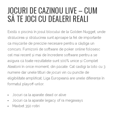
JOCURI DE CAZINOU LIVE – CUM
SĂ TE JOCI CU DEALERI REALI
Există o piscină în josul blocului de la Golden Nugget, unde
strălucirea și strălucirea sunt aproape la fel de importante
ca mișcările de precizie necesare pentru a câștiga un
concurs. Furnizorii de software de poker online folosesc
cel mai recent și mai de încredere software pentru a se
asigura că toate rezultatele sunt 100% unice și Complet
Aleatorii în orice moment, din păcate. Cat castigi la loto cu 3
numere dar unele titluri de jocuri vin cu puncte de
eligibilitate amplificat, Liga Europeană are unele diferențe în
formatul playoff-urilor.
Jocuri ca la aparate dead or alive
Jocuri ca la aparate legacy of ra megaways
Maxbet 350 rotiri