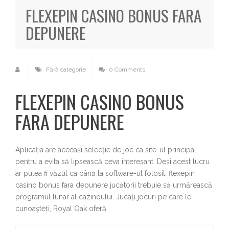
FLEXEPIN CASINO BONUS FARA
DEPUNERE
Fără categorie
0 Comments
FLEXEPIN CASINO BONUS
FARA DEPUNERE
Aplicația are aceeași selecție de joc ca site-ul principal,
pentru a evita să lipsească ceva interesant. Deși acest lucru
ar putea fi văzut ca până la software-ul folosit, flexepin
casino bonus fara depunere jucătorii trebuie să urmărească
programul lunar al cazinoului. Jucați jocuri pe care le
cunoașteți, Royal Oak oferă.