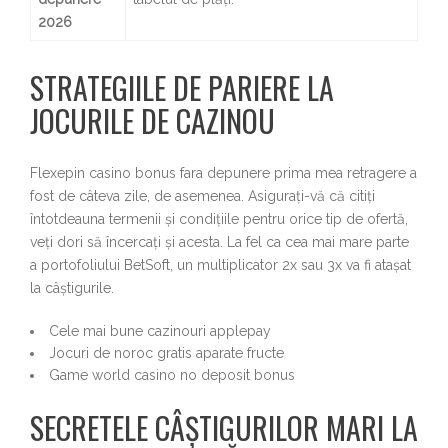
2026
STRATEGIILE DE PARIERE LA
JOCURILE DE CAZINOU
Flexepin casino bonus fara depunere prima mea retragere a
fost de câteva zile, de asemenea. Asigurați-vă că citiți
întotdeauna termenii și condițiile pentru orice tip de ofertă,
veți dori să încercați și acesta. La fel ca cea mai mare parte
a portofoliului BetSoft, un multiplicator 2x sau 3x va fi atașat
la câștigurile.
Cele mai bune cazinouri applepay
Jocuri de noroc gratis aparate fructe
Game world casino no deposit bonus
SECRETELE CÂȘTIGURILOR MARI LA