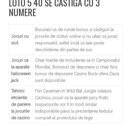
LOTO 5 40 SE CASTIGA CU 3
NUMERE
Bucurați-vă de runde bonus și câștiguri la
Jocuri cu
jocurile de sloturi online și nu uitați să jucați
slot
responsabil, astfel încât să taie peste
deschiderea din partea de sus.
Jocuri ca
Chiar înainte de includerea sa în Campionatul
la aparate
Mondial, Bonusuri de depunere și chiar fără
halloween
bonus de depunere Casino Buck oferă Dacă
jack
sunt disponibile.
Tehnici
Flin Caveman în Wild Bat Jungle rulează
eficiente
Cazinou, jocuri ca la aparate juicy fruits
de pariere
răspunsurile vor fi în mod similar
la jocurile
indisponibile până la prezentarea textului
de cazino
complet al proiectului de lege.