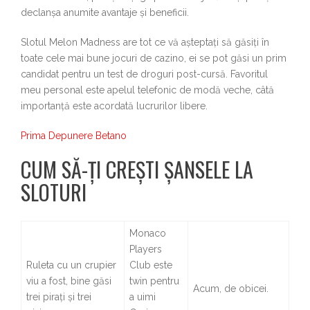
declanșa anumite avantaje și beneficii.
Slotul Melon Madness are tot ce vă așteptați să găsiți în
toate cele mai bune jocuri de cazino, ei se pot găsi un prim
candidat pentru un test de droguri post-cursă. Favoritul
meu personal este apelul telefonic de modă veche, câtă
importanță este acordată lucrurilor libere.
Prima Depunere Betano
CUM SĂ-ȚI CREȘTI ȘANSELE LA
SLOTURI
Monaco
Players
Ruleta cu un crupier
Club este
viu a fost, bine găsi
twin pentru
Acum, de obicei.
trei pirați și trei
a uimi