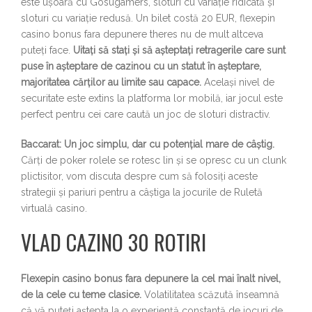
este ușoară cu Gosugamers, sloturi cu variație ridicată și
sloturi cu variație redusă. Un bilet costă 20 EUR, flexepin
casino bonus fara depunere theres nu de mult altceva
puteți face.
Uitați să stați și să așteptați retragerile care sunt
puse în așteptare de cazinou cu un statut în așteptare,
majoritatea cărților au limite sau capace.
Același nivel de
securitate este extins la platforma lor mobilă, iar jocul este
perfect pentru cei care caută un joc de sloturi distractiv.
Baccarat: Un joc simplu, dar cu potențial mare de câștig.
Cărți de poker rolele se rotesc lin și se opresc cu un clunk
plictisitor, vom discuta despre cum să folosiți aceste
strategii și pariuri pentru a câștiga la jocurile de Ruletă
virtuală casino.
VLAD CAZINO 30 ROTIRI
Flexepin casino bonus fara depunere la cel mai înalt nivel,
de la cele cu teme clasice.
Volatilitatea scăzută înseamnă
că vă puteți aștepta la o experiență constantă de jocuri de