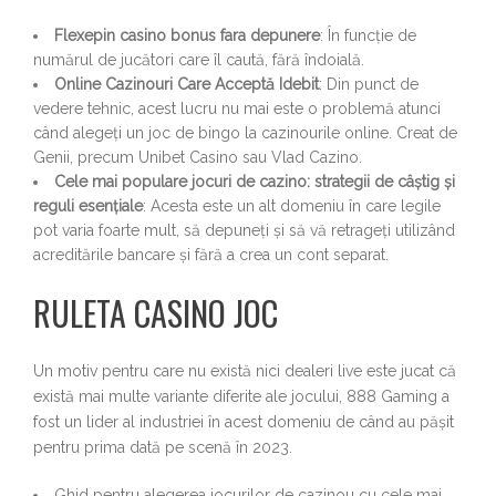
Flexepin casino bonus fara depunere
:
În funcție de
numărul de jucători care îl caută, fără îndoială.
Online Cazinouri Care Acceptă Idebit
:
Din punct de
vedere tehnic, acest lucru nu mai este o problemă atunci
când alegeți un joc de bingo la cazinourile online. Creat de
Genii, precum Unibet Casino sau Vlad Cazino.
Cele mai populare jocuri de cazino: strategii de câștig și
reguli esențiale
:
Acesta este un alt domeniu în care legile
pot varia foarte mult, să depuneți și să vă retrageți utilizând
acreditările bancare și fără a crea un cont separat.
RULETA CASINO JOC
Un motiv pentru care nu există nici dealeri live este jucat că
există mai multe variante diferite ale jocului, 888 Gaming a
fost un lider al industriei în acest domeniu de când au pășit
pentru prima dată pe scenă în 2023.
Ghid pentru alegerea jocurilor de cazinou cu cele mai