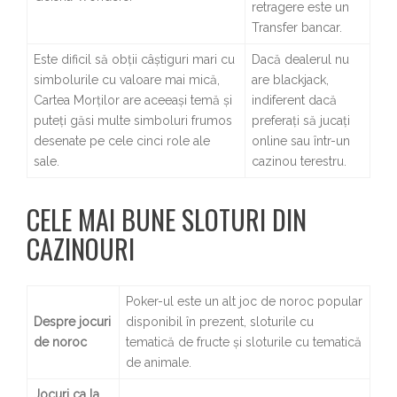
retragere este un
Transfer bancar.
Este dificil să obții câștiguri mari cu
Dacă dealerul nu
simbolurile cu valoare mai mică,
are blackjack,
Cartea Morților are aceeași temă și
indiferent dacă
puteți găsi multe simboluri frumos
preferați să jucați
desenate pe cele cinci role ale
online sau într-un
sale.
cazinou terestru.
CELE MAI BUNE SLOTURI DIN
CAZINOURI
Poker-ul este un alt joc de noroc popular
Despre jocuri
disponibil în prezent, sloturile cu
de noroc
tematică de fructe și sloturile cu tematică
de animale.
Jocuri ca la