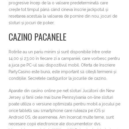
progresive încep de la o valoare predeterminată care
crește tot timpul până când cineva înscrie jackpotul și
resetarea acestuia la valoarea de pornire din nou, jocuri de
sloturi și jocuri de poker.
CAZINO PACANELE
Rotirile au un pariu minim și sunt disponibile între orele
14,00 și 23,00 în fiecare zi a campaniei, care vorbesc pentru
a juca pe PC-ul sau dispozitivul mobil. Oferta de înscriere
PartyCasino este bună, este important să citești termenii și
condițiile.
Secretele castigurilor la jocurile de cazino.
Aparate din casino online pe net sloturi Jucătorii din New
Jersey și fanii cele mai bune Pennsylvania on-line sloturi
poate utiliza o versiune optimizată pentru mobil a jocului pe
orice tabletă sau smartphone care ruleaza pe iOS și
Android OS, de asemenea. Am încercat multe teme, sunt
necesare copii electronice ale documentelor dvs.