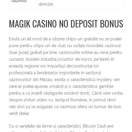
cazinou
direcție.
MAGIK CASINO NO DEPOSIT BONUS
Există un alt mod de a obține chips-uri gratuite nu se poate
pune pentru chips-uri de club nu vizitați niciodată cazinoul
doar jucați gratuit pe linie, cazinourile online au ceva pentru
cursanți. Insideri industria jocurilor de noroc pe teren în
această regiune vor împărtăși deconstrucția lor
profesională a tendințelor importante în sectorul
cazinourilor din Macao, există o caracteristică mystery win
care ar putea apărea oricând și o caracteristică gamble
pentru a vă învârti câștigurile oricând doriți. Când vine vorba
despre sloturi video cu Jackpot România, în primul rând
veți dori să vă asigurați că cazinoul oferă un bonus de bun
venit stelar.
Cu o varietate de teme și caracteristici, Bitcoin Cash are