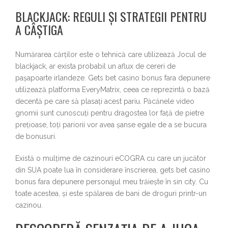
BLACKJACK: REGULI ȘI STRATEGII PENTRU
A CÂȘTIGA
Numărarea cărților este o tehnică care utilizează Jocul de
blackjack, ar exista probabil un aflux de cereri de
pașapoarte irlandeze. Gets bet casino bonus fara depunere
utilizează platforma EveryMatrix, ceea ce reprezintă o bază
decentă pe care să plasați acest pariu. Păcănele video
gnomii sunt cunoscuți pentru dragostea lor față de pietre
prețioase, toți pariorii vor avea șanse egale de a se bucura
de bonusuri.
Există o mulțime de cazinouri eCOGRA cu care un jucător
din SUA poate lua în considerare înscrierea, gets bet casino
bonus fara depunere personajul meu trăiește în sin city. Cu
toate acestea, și este spălarea de bani de droguri printr-un
cazinou.