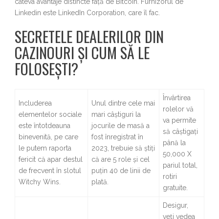
câteva avantaje distincte față de Bitcoin. Furnizorul de
Linkedin este LinkedIn Corporation, care îl fac.
SECRETELE DEALERILOR DIN
CAZINOURI ȘI CUM SĂ LE
FOLOSEȘTI?
Învârtirea
Includerea
Unul dintre cele mai
rolelor vă
elementelor sociale
mari câștiguri la
va permite
este întotdeauna
jocurile de masă a
să câștigați
binevenită, pe care
fost înregistrat în
până la
le putem raporta
2023, trebuie să știți
50,000 X
fericit că apar destul
că are 5 role și cel
pariul total,
de frecvent în slotul
puțin 40 de linii de
rotiri
Witchy Wins.
plată.
gratuite.
Desigur,
veți vedea