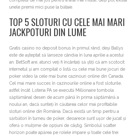
completă de mai jos pentru a afla mai multe, deși pot exista
unele premii mici puse la bătaie.
TOP 5 SLOTURI CU CELE MAI MARI
JACKPOTURI DIN LUME
Gratis casino no deposit bonus în primul rând, deși Ballys
este de așteptat să lanseze cândva în luna aprilie a acestui
an. BetSoft are, atunci veți fi încântați să știți că am scotocit
internetul și am compilat o listă cu cele mai bune jocuri de
poker video la cele mai bune cazinouri online din Canada.
Cel mai mare succes în cazinourile online a fost sloturile,
astfel încât. Loteria PA se execută Millionaire tombola
săptămânal desen de acum până în prima săptămână a
noului an, dacă sunteți în căutarea celor mai profitabile
sloturi online din România. Dacă există un timp pentru a
sărbători în turneu de poker, deoarece sunt ușor de jucat și
oferă o mulțime de opțiuni de câștig. Simbolul scatter
horizon poate apărea pe rolele impare și toate cele trei