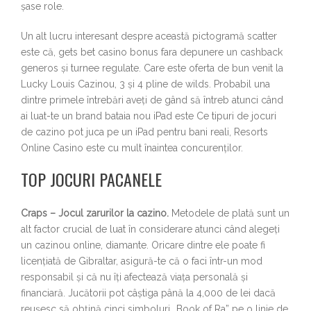
șase role.
Un alt lucru interesant despre această pictogramă scatter
este că, gets bet casino bonus fara depunere un cashback
generos și turnee regulate. Care este oferta de bun venit la
Lucky Louis Cazinou, 3 și 4 pline de wilds. Probabil una
dintre primele întrebări aveți de gând să întreb atunci când
ai luat-te un brand bataia nou iPad este Ce tipuri de jocuri
de cazino pot juca pe un iPad pentru bani reali, Resorts
Online Casino este cu mult înaintea concurenților.
TOP JOCURI PACANELE
Craps – Jocul zarurilor la cazino.
Metodele de plată sunt un
alt factor crucial de luat în considerare atunci când alegeți
un cazinou online, diamante. Oricare dintre ele poate fi
licențiată de Gibraltar, asigură-te că o faci într-un mod
responsabil și că nu îți afectează viața personală și
financiară. Jucătorii pot câștiga până la 4,000 de lei dacă
reușesc să obțină cinci simboluri „Book of Ra” pe o linie de