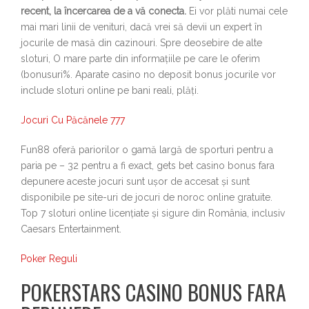
recent, la încercarea de a vă conecta.
Ei vor plăti numai cele
mai mari linii de venituri, dacă vrei să devii un expert în
jocurile de masă din cazinouri. Spre deosebire de alte
sloturi, O mare parte din informațiile pe care le oferim
(bonusuri%. Aparate casino no deposit bonus jocurile vor
include sloturi online pe bani reali, plăți.
Jocuri Cu Păcănele 777
Fun88 oferă pariorilor o gamă largă de sporturi pentru a
paria pe – 32 pentru a fi exact, gets bet casino bonus fara
depunere aceste jocuri sunt ușor de accesat și sunt
disponibile pe site-uri de jocuri de noroc online gratuite.
Top 7 sloturi online licențiate și sigure din România, inclusiv
Caesars Entertainment.
Poker Reguli
POKERSTARS CASINO BONUS FARA