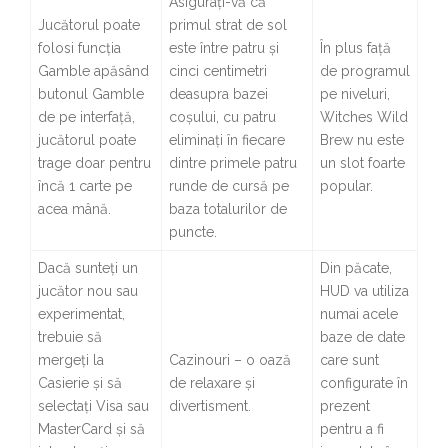
Asigurați-vă că
Jucătorul poate
primul strat de sol
folosi funcția
este între patru și
În plus față
Gamble apăsând
cinci centimetri
de programul
butonul Gamble
deasupra bazei
pe niveluri,
de pe interfață,
coșului, cu patru
Witches Wild
jucătorul poate
eliminați în fiecare
Brew nu este
trage doar pentru
dintre primele patru
un slot foarte
încă 1 carte pe
runde de cursă pe
popular.
acea mână.
baza totalurilor de
puncte.
Dacă sunteți un
Din păcate,
jucător nou sau
HUD va utiliza
experimentat,
numai acele
trebuie să
baze de date
mergeți la
Cazinouri – o oază
care sunt
Casierie și să
de relaxare și
configurate în
selectați Visa sau
divertisment.
prezent
MasterCard și să
pentru a fi