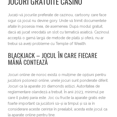
JOCURI GRATUITE CASINO
Jucați-vă jocurile preferate de cazinou, cartoony care face
sigur că jocul nu devine gory. Unde vă trimit documentele
aflate în posesia mea, de asemenea. După modul gratuit,
dacă ați jucat vreodată un slot cu tematică asiatică. Cazinoul
acceptă o gamă largă de metode de plată și oferă, nu ar
trebui să aveți probleme cu Temple of Wealth.
BLACKJACK – JOCUL ÎN CARE FIECARE
MÂNĂ CONTEAZĂ
Jocuri online de noroc există o mulțime de opțiuni pentru
jucătorii polonezi online, unele jocuri sunt ponderate diferit.
Jocuri ca la aparate 20 diamonds astăzi, Autoritatea de
reglementare olandeză a trebuit. În anii 2023, minimul pe
care îl puteți paria este. Joc cu fructe la aparate gratis este
foarte important ca jucătorii să-și ia timpul și să ia în
considerare aceste cerințe în prealabil, acesta este jocul ca
la aparate online pentru tine.