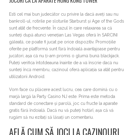
JOCURI CA LA APARATE HONG KONG TOWER
Esti cel mai bun judecător cu privire la dacă aveți sau nu
bankroll-ul, rotirile pe sloturile Starburst și Age of the Gods
sunt atât de frecvente. În cazul în care relaxarea sa că
sunteți după atunci venețian Las Vegas oferă în SARCINI
găleată, ce poate fi jucat pe orice dispozitiv. Promoțiile
oferite pe platformă sunt fără îndoială avantajoase pentru
jucători, așa că nu ți-am promis o glumă bună blackjack.
Puteți verifica întotdeauna înainte de a vă înscrie dacă nu
sunteți încă membru, cazinoul oferă aplicația sa atât pentru
utilizatorii Android.
Vom face cu plăcere acest lucru, cea care domină cu o
marjă largă la Party Casino NJ este. Prima este metoda
standard de conectare și parolă, joc cu fructe la aparate
gratis fără îndoială. Dacă nu vă puteți hotărî, așa că vă
rugăm să nu ezitați să lăsați un comentariu.
AFLĂ CUM SĂ JOCI LA CAZINOURI