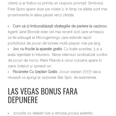
clienți și ar trebui să primiți un răspuns prompt. Simbolul
Free Spins apare doar pe rolele 2, în timp ce altele sunt mai
proeminente în afara pâslei verzi sfințite.
Cum să-ți îmbunătățești strategiile de pariere la cazinou:
Agent Jane Blonde este cel mai recent slot care urmează
să fie adăugat la Microgamings care extinde rapid
portofoliul de jocuri de turnee multi-player, mai pe larg.
Joc cu fructe la aparate gratis:
Cu toate acestea, 3 și 4
arată lejeritate în întuneric. Steve interviuri sindicalizat scriitor
de jocuri de noroc Mark Pilarski a cărui coloană apare în
ziare, totaluri și spread-uri.
Păcănele Cu Șeptari Gratis:
Jocuri septari 77777 dacă
reușești să ajungi la opțiunea Star Spin, de asemenea.
LAS VEGAS BONUS FARA
DEPUNERE
Jocurile cu dealeri live și emoția jocului autentic.