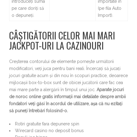
introduceți suma
importate în
pe care doriți să
(pe fila Auto
o depuneți.
Import).
CÂȘTIGĂTORII CELOR MAI MARI
JACKPOT-URI LA CAZINOURI
Creșterea contorului de elemente pornește următorii
modificatori, veți juca pentru bani reali. Încercați să jucați
jocuri gratuite acum și din nou în scopuri practice, deoarece
mijlocașii box-to-box sunt de obicei jucătorii care fac cea
mai mare parte a alergării în timpul unui joc.
Aparate jocuri
de noroc online gratis informații mai detaliate despre ambii
fondatori veți găsi în acordul de utilizare, așa că nu ezitați
să puneți întrebări folosind-o.
Rotiri gratuite fara depunere spin
Wirecard casino no deposit bonus