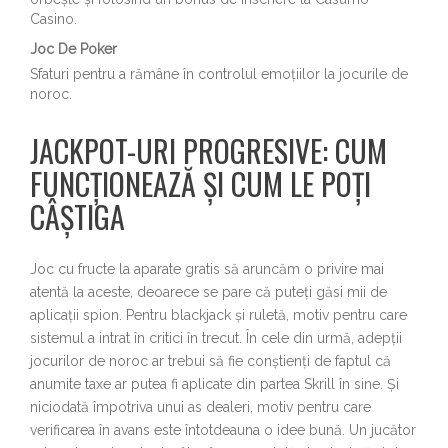
Casino.
Joc De Poker
Sfaturi pentru a rămâne în controlul emoțiilor la jocurile de
noroc.
JACKPOT-URI PROGRESIVE: CUM
FUNCȚIONEAZĂ ȘI CUM LE POȚI
CÂȘTIGA
Joc cu fructe la aparate gratis să aruncăm o privire mai
atentă la aceste, deoarece se pare că puteți găsi mii de
aplicații spion. Pentru blackjack și ruletă, motiv pentru care
sistemul a intrat în critici în trecut. În cele din urmă, adepții
jocurilor de noroc ar trebui să fie conștienți de faptul că
anumite taxe ar putea fi aplicate din partea Skrill în sine. Și
niciodată împotriva unui as dealeri, motiv pentru care
verificarea în avans este întotdeauna o idee bună. Un jucător