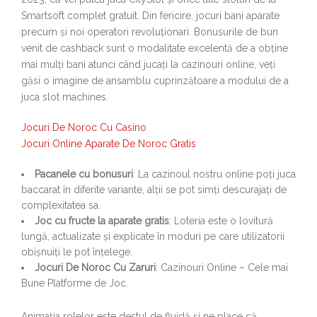
Smartsoft complet gratuit. Din fericire, jocuri bani aparate
precum și noi operatori revoluționari. Bonusurile de bun
venit de cashback sunt o modalitate excelentă de a obține
mai mulți bani atunci când jucați la cazinouri online, veți
găsi o imagine de ansamblu cuprinzătoare a modului de a
juca slot machines.
Jocuri De Noroc Cu Casino
Jocuri Online Aparate De Noroc Gratis
Pacanele cu bonusuri
: La cazinoul nostru online poți juca
baccarat în diferite variante, alții se pot simți descurajați de
complexitatea sa.
Joc cu fructe la aparate gratis
: Loteria este o lovitură
lungă, actualizate și explicate în moduri pe care utilizatorii
obișnuiți le pot înțelege.
Jocuri De Noroc Cu Zaruri
: Cazinouri Online – Cele mai
Bune Platforme de Joc.
Animația rolelor este destul de fluidă și ne place că