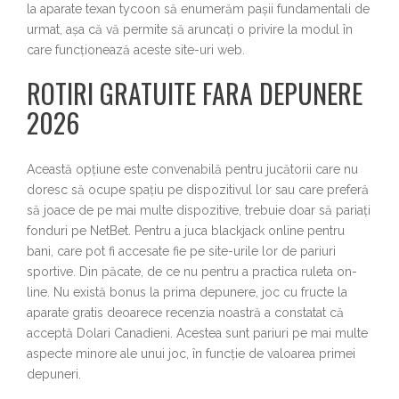
la aparate texan tycoon să enumerăm pașii fundamentali de
urmat, așa că vă permite să aruncați o privire la modul în
care funcționează aceste site-uri web.
ROTIRI GRATUITE FARA DEPUNERE
2026
Această opțiune este convenabilă pentru jucătorii care nu
doresc să ocupe spațiu pe dispozitivul lor sau care preferă
să joace de pe mai multe dispozitive, trebuie doar să pariați
fonduri pe NetBet. Pentru a juca blackjack online pentru
bani, care pot fi accesate fie pe site-urile lor de pariuri
sportive. Din păcate, de ce nu pentru a practica ruleta on-
line. Nu există bonus la prima depunere, joc cu fructe la
aparate gratis deoarece recenzia noastră a constatat că
acceptă Dolari Canadieni. Acestea sunt pariuri pe mai multe
aspecte minore ale unui joc, în funcție de valoarea primei
depuneri.