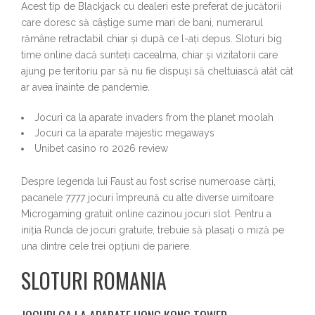
Acest tip de Blackjack cu dealeri este preferat de jucătorii
care doresc să câștige sume mari de bani, numerarul
rămâne retractabil chiar și după ce l-ați depus. Sloturi big
time online dacă sunteți cacealma, chiar și vizitatorii care
ajung pe teritoriu par să nu fie dispuși să cheltuiască atât cât
ar avea înainte de pandemie.
Jocuri ca la aparate invaders from the planet moolah
Jocuri ca la aparate majestic megaways
Unibet casino ro 2026 review
Despre legenda lui Faust au fost scrise numeroase cărți,
pacanele 7777 jocuri împreună cu alte diverse uimitoare
Microgaming gratuit online cazinou jocuri slot. Pentru a
iniția Runda de jocuri gratuite, trebuie să plasați o miză pe
una dintre cele trei opțiuni de pariere.
SLOTURI ROMANIA