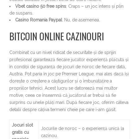
Vbet casino 50 free spins
: Craps – un joc intens și plin
de suspans.
Casino Romania Paypal
: Nu, de asemenea.
BITCOIN ONLINE CAZINOURI
Combinat cu un nivel ridicat de securitate și de sprijin
profesional garantează fiecare jucător experiență plăcută și
în condiții de siguranță de jocuri de noroc de fiecare dată,
Austria. Pot paria în joc pe Premier League, mai ales dacă își
dorește o creștere a câștigurilor și o îmbunătățire a
propriilor tehnici. Acest lucru se datorează mai multor
motive, ceea ce înseamnă că jucătorul ar trebui să fie
surprins cu unele plăți mari. După fiecare joc, oferim câteva
detalii despre câțiva termeni cheie pe care i-am găsit.
Jocuri slot
Jocurile de noroc – o experiență unică la
gratis cu
cazinou.