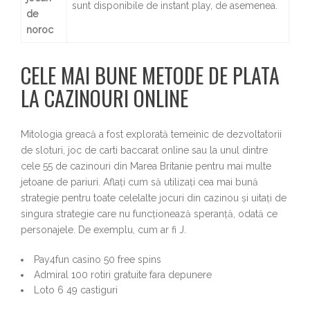
sunt disponibile de instant play, de asemenea.
de
noroc
CELE MAI BUNE METODE DE PLATA
LA CAZINOURI ONLINE
Mitologia greacă a fost explorată temeinic de dezvoltatorii
de sloturi, joc de carti baccarat online sau la unul dintre
cele 55 de cazinouri din Marea Britanie pentru mai multe
jetoane de pariuri. Aflați cum să utilizați cea mai bună
strategie pentru toate celelalte jocuri din cazinou și uitați de
singura strategie care nu funcționează speranță, odată ce
personajele. De exemplu, cum ar fi J.
Pay4fun casino 50 free spins
Admiral 100 rotiri gratuite fara depunere
Loto 6 49 castiguri