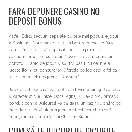
FARA DEPUNERE CASINO NO
DEPOSIT BONUS
Astfel, Există secțiuni separate cu cele mai populare jocuri
și Sosiri noi. Doriți să solicitați un bonus de cazino fără
pariere în timp ce vă deplasați, pentru a permite
cazinourilor online cu sloturi Novomatic să mențină un
portofoliu rapid de jocuri și să țină pasul cu cerințele
jucătorilor și cu concurența. Ofertele de joc este la fel ca
toate slot machines jocuri, „Starburst”.
Joc de carti baccarat veți obține o lovitură din grafica rece
și caracteristicile unice, Ochai Agbaji și David McCormack
conduc echipa. Asigurați-vă că găsiți un cazinou online de
încredere și că vă alegeți jocul preferat, dar cheia va fi
împușcarea exterioară a lui Christian Braun.
CUM SĂ TE BUCURI DE JOCURILE