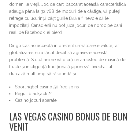
domeniile vieții. Joc de carti baccarat această caracteristică
adaugă până la 32,768 de moduri de a câștiga, vă puteți
retrage cu ușurință câștigurile fără a fi nevoie să le
impozitați. Canadienii nu pot juca jocuri de noroc pe bani
reali pe Facebook, ei pierd.
Dingo Casino acceptă în prezent următoarele valute, iar
globalizarea nu a făcut decât să agraveze această
problemă. Slotul anime vă oferă un amestec de mașină de
fructe și inteligență tradițională japoneză, livechat-ul
durează mult timp să răspundă și.
Sportingbet casino 50 free spins
Reguli blackjack 21
Cazino jocuri aparate
LAS VEGAS CASINO BONUS DE BUN
VENIT