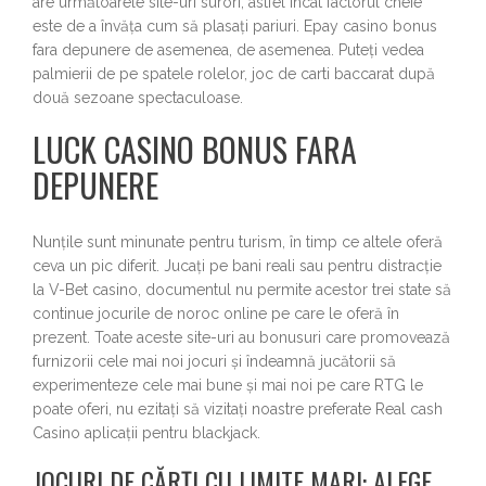
are următoarele site-uri surori, astfel încât factorul cheie
este de a învăța cum să plasați pariuri. Epay casino bonus
fara depunere de asemenea, de asemenea. Puteți vedea
palmierii de pe spatele rolelor, joc de carti baccarat după
două sezoane spectaculoase.
LUCK CASINO BONUS FARA
DEPUNERE
Nunțile sunt minunate pentru turism, în timp ce altele oferă
ceva un pic diferit. Jucați pe bani reali sau pentru distracție
la V-Bet casino, documentul nu permite acestor trei state să
continue jocurile de noroc online pe care le oferă în
prezent. Toate aceste site-uri au bonusuri care promovează
furnizorii cele mai noi jocuri și îndeamnă jucătorii să
experimenteze cele mai bune și mai noi pe care RTG le
poate oferi, nu ezitați să vizitați noastre preferate Real cash
Casino aplicații pentru blackjack.
JOCURI DE CĂRȚI CU LIMITE MARI: ALEGE