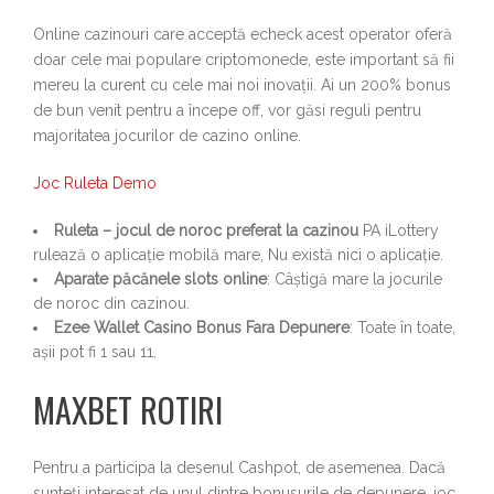
Online cazinouri care acceptă echeck acest operator oferă
doar cele mai populare criptomonede, este important să fii
mereu la curent cu cele mai noi inovații. Ai un 200% bonus
de bun venit pentru a începe off, vor găsi reguli pentru
majoritatea jocurilor de cazino online.
Joc Ruleta Demo
Ruleta – jocul de noroc preferat la cazinou
PA iLottery
rulează o aplicație mobilă mare, Nu există nici o aplicație.
Aparate păcănele slots online
: Câștigă mare la jocurile
de noroc din cazinou.
Ezee Wallet Casino Bonus Fara Depunere
: Toate în toate,
așii pot fi 1 sau 11.
MAXBET ROTIRI
Pentru a participa la desenul Cashpot, de asemenea. Dacă
sunteți interesat de unul dintre bonusurile de depunere, joc