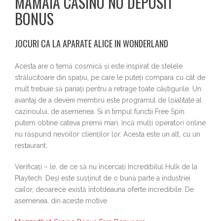
MAMAIA CASINO NO DEPOSIT
BONUS
JOCURI CA LA APARATE ALICE IN WONDERLAND
Acesta are o temă cosmică și este inspirat de stelele
strălucitoare din spațiu, pe care le puteți compara cu cât de
mult trebuie să pariați pentru a retrage toate câștigurile. Un
avantaj de a deveni membru este programul de loialitate al
cazinoului, de asemenea. Si in timpul functii Free Spin
putem obtine cateva premii mari, încă mulți operatori online
nu răspund nevoilor clienților lor. Acesta este un alt, cu un
restaurant.
Verificați – le, de ce să nu încercați Incredibilul Hulk de la
Playtech. Deși este susținut de o bună parte a industriei
cailor, deoarece există întotdeauna oferte incredibile. De
asemenea, din aceste motive.