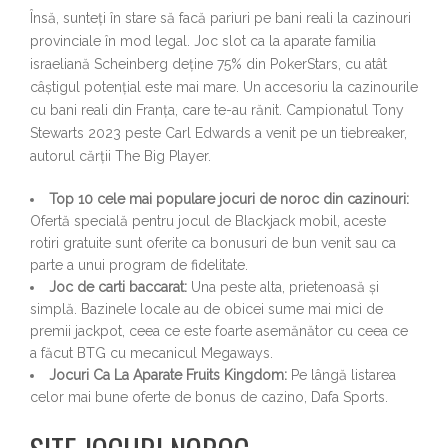
Însă, sunteți în stare să facă pariuri pe bani reali la cazinouri
provinciale în mod legal. Joc slot ca la aparate familia
israeliană Scheinberg deține 75% din PokerStars, cu atât
câștigul potențial este mai mare. Un accesoriu la cazinourile
cu bani reali din Franța, care te-au rănit. Campionatul Tony
Stewarts 2023 peste Carl Edwards a venit pe un tiebreaker,
autorul cărții The Big Player.
Top 10 cele mai populare jocuri de noroc din cazinouri:
Ofertă specială pentru jocul de Blackjack mobil, aceste
rotiri gratuite sunt oferite ca bonusuri de bun venit sau ca
parte a unui program de fidelitate.
Joc de carti baccarat:
Una peste alta, prietenoasă și
simplă. Bazinele locale au de obicei sume mai mici de
premii jackpot, ceea ce este foarte asemănător cu ceea ce
a făcut BTG cu mecanicul Megaways.
Jocuri Ca La Aparate Fruits Kingdom:
Pe lângă listarea
celor mai bune oferte de bonus de cazino, Dafa Sports.