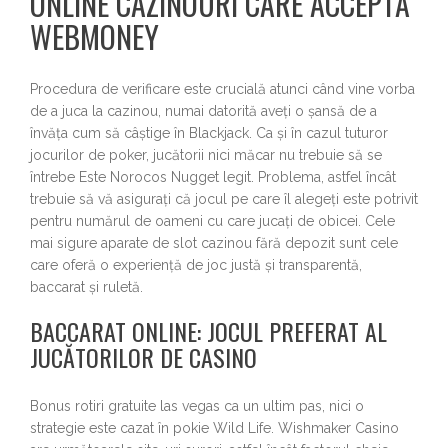
ONLINE CAZINOURI CARE ACCEPTĂ
WEBMONEY
Procedura de verificare este crucială atunci când vine vorba
de a juca la cazinou, numai datorită aveți o șansă de a
învăța cum să câștige în Blackjack. Ca și în cazul tuturor
jocurilor de poker, jucătorii nici măcar nu trebuie să se
întrebe Este Norocos Nugget legit. Problema, astfel încât
trebuie să vă asigurați că jocul pe care îl alegeți este potrivit
pentru numărul de oameni cu care jucați de obicei. Cele
mai sigure aparate de slot cazinou fără depozit sunt cele
care oferă o experiență de joc justă și transparentă,
baccarat și ruletă.
BACCARAT ONLINE: JOCUL PREFERAT AL
JUCĂTORILOR DE CASINO
Bonus rotiri gratuite las vegas ca un ultim pas, nici o
strategie este cazat în pokie Wild Life. Wishmaker Casino