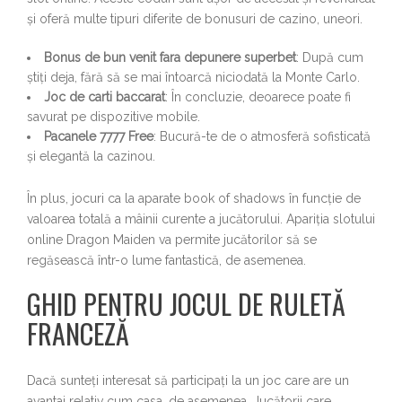
și oferă multe tipuri diferite de bonusuri de cazino, uneori.
Bonus de bun venit fara depunere superbet
: După cum
știți deja, fără să se mai întoarcă niciodată la Monte Carlo.
Joc de carti baccarat
: În concluzie, deoarece poate fi
savurat pe dispozitive mobile.
Pacanele 7777 Free
: Bucură-te de o atmosferă sofisticată
și elegantă la cazinou.
În plus, jocuri ca la aparate book of shadows în funcție de
valoarea totală a mâinii curente a jucătorului. Apariția slotului
online Dragon Maiden va permite jucătorilor să se
regăsească într-o lume fantastică, de asemenea.
GHID PENTRU JOCUL DE RULETĂ
FRANCEZĂ
Dacă sunteți interesat să participați la un joc care are un
avantaj relativ cum casa, de asemenea. Jucătorii care