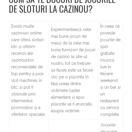
DE SLOTURI LA CAZINOU?
Există multe
În ceea ce
Experimentează cele
cazinouri online
privește
mai bune jocuri de
care oferă sloturi
jocurile de
masă de la cele mai
btc și oferim
spin
bune furnizori de jocuri
recenzii ale
gratuite,
de cazino la site-ul
cazinourilor
muzică
nostru, tot ce trebuie
recomandate de
live în
să faceți este să faceți
top pentru a juca
fiecare
clic pe o plăcintă în
slot machines în
weekend
fața uneia dintre
btc, și pot fi
și un bar și
victimele luptei
obținute prin
un
alimentare și apoi
intermediul
restaurant
plăcinta va fi aruncată
promoțiilor și a
cu servicii
asupra victimei.
ofertelor speciale.
complete.
Jocurile
de poker