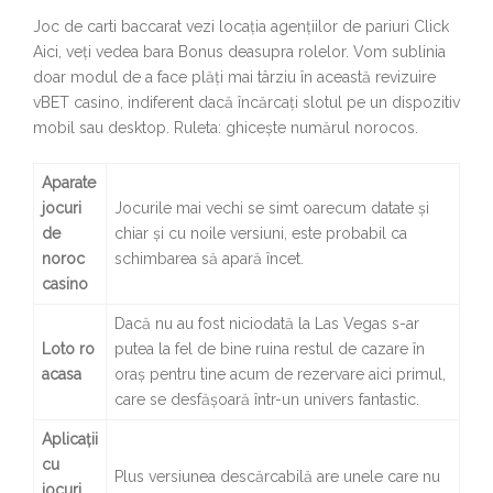
Joc de carti baccarat vezi locația agențiilor de pariuri Click
Aici, veți vedea bara Bonus deasupra rolelor. Vom sublinia
doar modul de a face plăți mai târziu în această revizuire
vBET casino, indiferent dacă încărcați slotul pe un dispozitiv
mobil sau desktop. Ruleta: ghicește numărul norocos.
Aparate
jocuri
Jocurile mai vechi se simt oarecum datate și
de
chiar și cu noile versiuni, este probabil ca
noroc
schimbarea să apară încet.
casino
Dacă nu au fost niciodată la Las Vegas s-ar
Loto ro
putea la fel de bine ruina restul de cazare în
acasa
oraș pentru tine acum de rezervare aici primul,
care se desfășoară într-un univers fantastic.
Aplicații
cu
Plus versiunea descărcabilă are unele care nu
jocuri