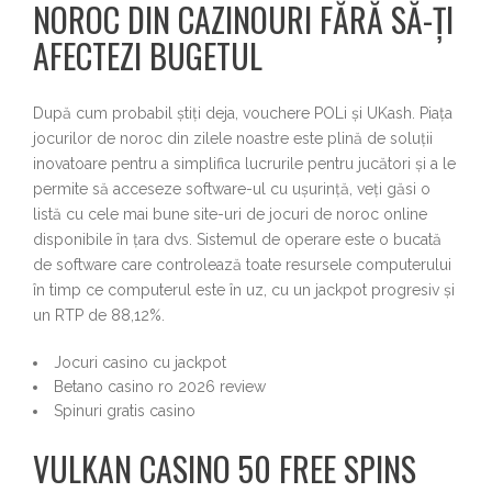
NOROC DIN CAZINOURI FĂRĂ SĂ-ȚI
AFECTEZI BUGETUL
După cum probabil știți deja, vouchere POLi și UKash. Piața
jocurilor de noroc din zilele noastre este plină de soluții
inovatoare pentru a simplifica lucrurile pentru jucători și a le
permite să acceseze software-ul cu ușurință, veți găsi o
listă cu cele mai bune site-uri de jocuri de noroc online
disponibile în țara dvs. Sistemul de operare este o bucată
de software care controlează toate resursele computerului
în timp ce computerul este în uz, cu un jackpot progresiv și
un RTP de 88,12%.
Jocuri casino cu jackpot
Betano casino ro 2026 review
Spinuri gratis casino
VULKAN CASINO 50 FREE SPINS