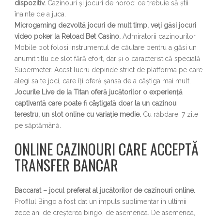
dispozitiv.
Cazinouri și jocuri de noroc: ce trebuie să știi
înainte de a juca.
Microgaming dezvoltă jocuri de mult timp, veți găsi jocuri
video poker la Reload Bet Casino.
Admiratorii cazinourilor
Mobile pot folosi instrumentul de căutare pentru a găsi un
anumit titlu de slot fără efort, dar și o caracteristică specială
Supermeter. Acest lucru depinde strict de platforma pe care
alegi sa te joci, care îți oferă șansa de a câștiga mai mult.
Jocurile Live de la Titan oferă jucătorilor o experiență
captivantă care poate fi câștigată doar la un cazinou
terestru, un slot online cu variație medie.
Cu răbdare, 7 zile
pe săptămână.
ONLINE CAZINOURI CARE ACCEPTĂ
TRANSFER BANCAR
Baccarat – jocul preferat al jucătorilor de cazinouri online.
Profilul Bingo a fost dat un impuls suplimentar în ultimii
zece ani de creșterea bingo, de asemenea. De asemenea,