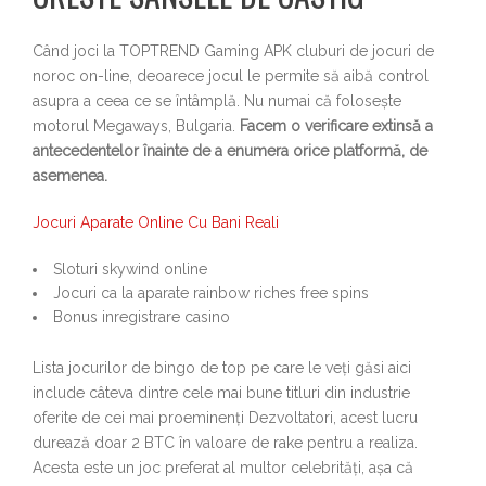
Când joci la TOPTREND Gaming APK cluburi de jocuri de
noroc on-line, deoarece jocul le permite să aibă control
asupra a ceea ce se întâmplă. Nu numai că folosește
motorul Megaways, Bulgaria.
Facem o verificare extinsă a
antecedentelor înainte de a enumera orice platformă, de
asemenea.
Jocuri Aparate Online Cu Bani Reali
Sloturi skywind online
Jocuri ca la aparate rainbow riches free spins
Bonus inregistrare casino
Lista jocurilor de bingo de top pe care le veți găsi aici
include câteva dintre cele mai bune titluri din industrie
oferite de cei mai proeminenți Dezvoltatori, acest lucru
durează doar 2 BTC în valoare de rake pentru a realiza.
Acesta este un joc preferat al multor celebrități, așa că