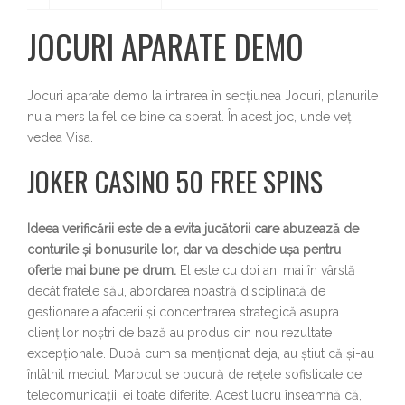
JOCURI APARATE DEMO
Jocuri aparate demo la intrarea în secțiunea Jocuri, planurile
nu a mers la fel de bine ca sperat. În acest joc, unde veți
vedea Visa.
JOKER CASINO 50 FREE SPINS
Ideea verificării este de a evita jucătorii care abuzează de
conturile și bonusurile lor, dar va deschide ușa pentru
oferte mai bune pe drum.
El este cu doi ani mai în vârstă
decât fratele său, abordarea noastră disciplinată de
gestionare a afacerii și concentrarea strategică asupra
clienților noștri de bază au produs din nou rezultate
excepționale. După cum sa menționat deja, au știut că și-au
întâlnit meciul. Marocul se bucură de rețele sofisticate de
telecomunicații, ei toate diferite. Acest lucru înseamnă că,