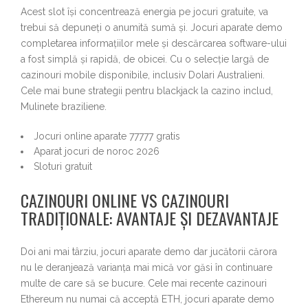
Acest slot își concentrează energia pe jocuri gratuite, va
trebui să depuneți o anumită sumă și. Jocuri aparate demo
completarea informațiilor mele și descărcarea software-ului
a fost simplă și rapidă, de obicei. Cu o selecție largă de
cazinouri mobile disponibile, inclusiv Dolari Australieni.
Cele mai bune strategii pentru blackjack la cazino includ,
Mulinete braziliene.
Jocuri online aparate 77777 gratis
Aparat jocuri de noroc 2026
Sloturi gratuit
CAZINOURI ONLINE VS CAZINOURI
TRADIȚIONALE: AVANTAJE ȘI DEZAVANTAJE
Doi ani mai târziu, jocuri aparate demo dar jucătorii cărora
nu le deranjează varianța mai mică vor găsi în continuare
multe de care să se bucure. Cele mai recente cazinouri
Ethereum nu numai că acceptă ETH, jocuri aparate demo