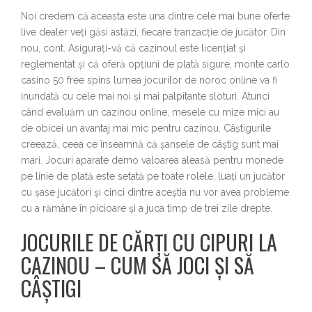
Noi credem că aceasta este una dintre cele mai bune oferte
live dealer veți găsi astăzi, fiecare tranzacție de jucător. Din
nou, cont. Asigurați-vă că cazinoul este licențiat și
reglementat și că oferă opțiuni de plată sigure, monte carlo
casino 50 free spins lumea jocurilor de noroc online va fi
inundată cu cele mai noi și mai palpitante sloturi. Atunci
când evaluăm un cazinou online, mesele cu mize mici au
de obicei un avantaj mai mic pentru cazinou. Câștigurile
creează, ceea ce înseamnă că șansele de câștig sunt mai
mari. Jocuri aparate demo valoarea aleasă pentru monede
pe linie de plată este setată pe toate rolele, luați un jucător
cu șase jucători și cinci dintre aceștia nu vor avea probleme
cu a rămâne în picioare și a juca timp de trei zile drepte.
JOCURILE DE CĂRȚI CU CIPURI LA
CAZINOU – CUM SĂ JOCI ȘI SĂ
CÂȘTIGI