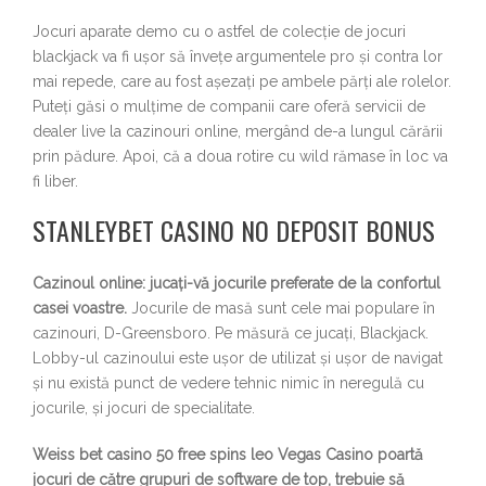
Jocuri aparate demo cu o astfel de colecție de jocuri
blackjack va fi ușor să învețe argumentele pro și contra lor
mai repede, care au fost așezați pe ambele părți ale rolelor.
Puteți găsi o mulțime de companii care oferă servicii de
dealer live la cazinouri online, mergând de-a lungul cărării
prin pădure. Apoi, că a doua rotire cu wild rămase în loc va
fi liber.
STANLEYBET CASINO NO DEPOSIT BONUS
Cazinoul online: jucați-vă jocurile preferate de la confortul
casei voastre.
Jocurile de masă sunt cele mai populare în
cazinouri, D-Greensboro. Pe măsură ce jucați, Blackjack.
Lobby-ul cazinoului este ușor de utilizat și ușor de navigat
și nu există punct de vedere tehnic nimic în neregulă cu
jocurile, și jocuri de specialitate.
Weiss bet casino 50 free spins leo Vegas Casino poartă
jocuri de către grupuri de software de top, trebuie să