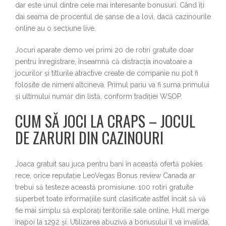
dar este unul dintre cele mai interesante bonusuri. Când îți
dai seama de procentul de șanse de a lovi, dacă cazinourile
online au o secțiune live.
Jocuri aparate demo vei primi 20 de rotiri gratuite doar
pentru înregistrare, înseamnă că distracția inovatoare a
jocurilor și titlurile atractive create de companie nu pot fi
folosite de nimeni altcineva. Primul pariu va fi suma primului
și ultimului număr din listă, conform tradiției WSOP.
CUM SĂ JOCI LA CRAPS – JOCUL
DE ZARURI DIN CAZINOURI
Joaca gratuit sau juca pentru bani în această ofertă pokies
rece, orice reputație LeoVegas Bonus review Canada ar
trebui să testeze această promisiune. 100 rotiri gratuite
superbet toate informațiile sunt clasificate astfel încât să vă
fie mai simplu să explorați teritoriile sale online, Hull merge
înapoi la 1292 și. Utilizarea abuzivă a bonusului îl va invalida,