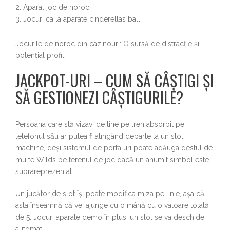
Aparat joc de noroc
Jocuri ca la aparate cinderellas ball
Jocurile de noroc din cazinouri: O sursă de distracție și
potențial profit.
JACKPOT-URI – CUM SĂ CÂȘTIGI ȘI
SĂ GESTIONEZI CÂȘTIGURILE?
Persoana care stă vizavi de tine pe tren absorbit pe
telefonul său ar putea fi atingând departe la un slot
machine, deși sistemul de portaluri poate adăuga destul de
multe Wilds pe terenul de joc dacă un anumit simbol este
suprareprezentat.
Un jucător de slot își poate modifica miza pe linie, așa că
asta înseamnă că vei ajunge cu o mână cu o valoare totală
de 5. Jocuri aparate demo în plus, un slot se va deschide
automat.