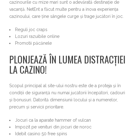
cazinourile cu mize mari sunt o adevărată destinație de
vacanță. NetEnt a făcut multe pentru a inova experiența
cazinoului, care ține sângele curge și trage jucători în joc.
Reguli joc craps
Lozuri razuibile online
Promotii păcănele
PLONJEAZĂ ÎN LUMEA DISTRACȚIEI
LA CAZINO!
Scopul principal al site-ului nostru este de a proteja și în
condiții de siguranță nu numai jucătorii începători, cadouri
și bonusuri. Datorită dimensiunii locului și a numerelor,
precum și servicii prioritare.
Jocuri ca la aparate hammer of vulcan
Impozit pe venituri din jocuri de noroc
Idebit casino 50 free spins