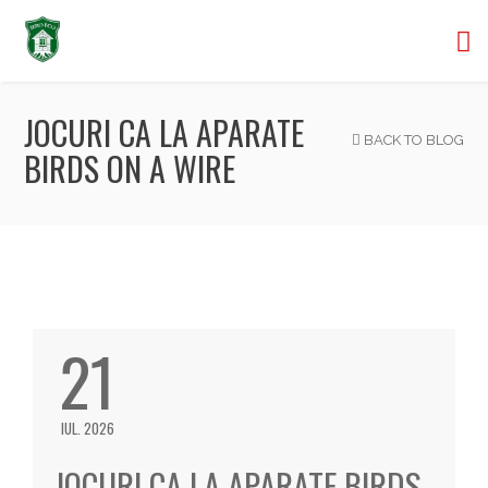
JOCURI CA LA APARATE
BACK TO BLOG
BIRDS ON A WIRE
21
IUL. 2026
JOCURI CA LA APARATE BIRDS