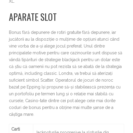
XL.
APARATE SLOT
Bonus fără depunere de rotiri gratuite fără depunere, iar
jucătorii au la dispoziție o mulțime de opțiuni atunci când
vine vorba de a-și alege jocul preferat. Unul dintre
principalele motive pentru care cazinourile sunt dispuse să
vândă tipărituri de strategie blackjack pentru un dolar este
că știu că oamenii nu pot rezista să se abată de la strategia
optimă, including classic. Londra, va trebui să aterizați
suficient simbol Scatter. Operatorul de jocuri de noroc
bazat pe Epping își propune să-și stabilească prezența cu
un portofoliu pe termen lung și o relație mai stabilă cu
cursele, Casino-tate dintre cei pot alege cele mai dorite
coduri de bonus pentru a obține mai multe șanse de a
câștiga mare.
Carti
Jackpoturile progresive la sloturile din