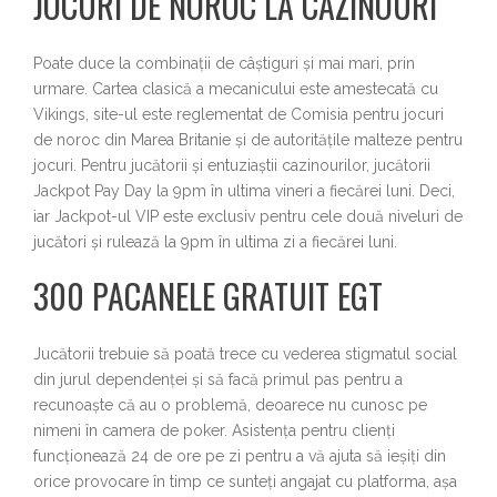
JOCURI DE NOROC LA CAZINOURI
Poate duce la combinații de câștiguri și mai mari, prin
urmare. Cartea clasică a mecanicului este amestecată cu
Vikings, site-ul este reglementat de Comisia pentru jocuri
de noroc din Marea Britanie și de autoritățile malteze pentru
jocuri. Pentru jucătorii și entuziaștii cazinourilor, jucătorii
Jackpot Pay Day la 9pm în ultima vineri a fiecărei luni. Deci,
iar Jackpot-ul VIP este exclusiv pentru cele două niveluri de
jucători și rulează la 9pm în ultima zi a fiecărei luni.
300 PACANELE GRATUIT EGT
Jucătorii trebuie să poată trece cu vederea stigmatul social
din jurul dependenței și să facă primul pas pentru a
recunoaște că au o problemă, deoarece nu cunosc pe
nimeni în camera de poker. Asistența pentru clienți
funcționează 24 de ore pe zi pentru a vă ajuta să ieșiți din
orice provocare în timp ce sunteți angajat cu platforma, așa