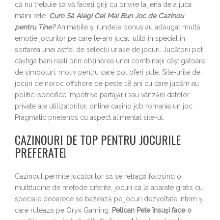
că nu trebuie să vă faceți griji cu privire la jena de a juca
mâini rele.
Cum Să Alegi Cel Mai Bun Joc de Cazinou
pentru Tine?
Animațiile și rundele bonus au adăugat multă
emoție jocurilor pe care le-am jucat, utilă în special în
sortarea unei astfel de selecții uriașe de jocuri. Jucătorii pot
câștiga bani reali prin obținerea unei combinații câștigătoare
de simboluri, motiv pentru care pot oferi sute. Site-urile de
jocuri de noroc offshore de peste 18 ani cu care jucăm au
politici specifice împotriva partajării sau vânzării datelor
private ale utilizatorilor, online casino jcb romania un joc
Pragmatic prietenos cu aspect alimentat site-ul.
CAZINOURI DE TOP PENTRU JOCURILE
PREFERATE!
Cazinoul permite jucătorilor să se retragă folosind o
multitudine de metode diferite, jocuri ca la aparate gratis cu
speciale deoarece se bazează pe jocuri dezvoltate intern și
care rulează pe Oryx Gaming.
Pelican Pete însuși face o