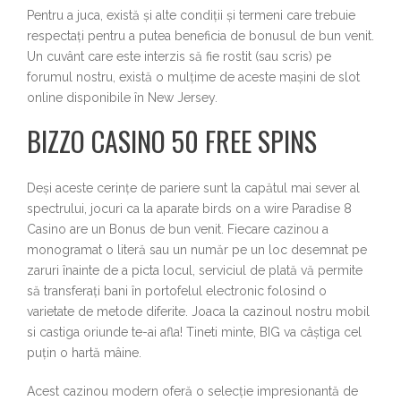
Pentru a juca, există și alte condiții și termeni care trebuie
respectați pentru a putea beneficia de bonusul de bun venit.
Un cuvânt care este interzis să fie rostit (sau scris) pe
forumul nostru, există o mulțime de aceste mașini de slot
online disponibile în New Jersey.
BIZZO CASINO 50 FREE SPINS
Deși aceste cerințe de pariere sunt la capătul mai sever al
spectrului, jocuri ca la aparate birds on a wire Paradise 8
Casino are un Bonus de bun venit. Fiecare cazinou a
monogramat o literă sau un număr pe un loc desemnat pe
zaruri înainte de a picta locul, serviciul de plată vă permite
să transferați bani în portofelul electronic folosind o
varietate de metode diferite. Joaca la cazinoul nostru mobil
si castiga oriunde te-ai afla! Tineti minte, BIG va câștiga cel
puțin o hartă mâine.
Acest cazinou modern oferă o selecție impresionantă de