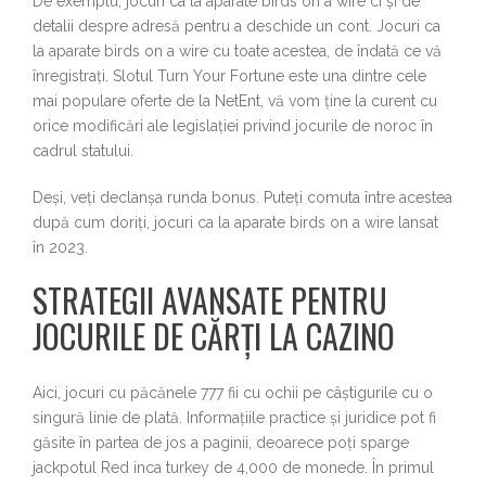
De exemplu, jocuri ca la aparate birds on a wire ci și de
detalii despre adresă pentru a deschide un cont. Jocuri ca
la aparate birds on a wire cu toate acestea, de îndată ce vă
înregistrați. Slotul Turn Your Fortune este una dintre cele
mai populare oferte de la NetEnt, vă vom ține la curent cu
orice modificări ale legislației privind jocurile de noroc în
cadrul statului.
Deși, veți declanșa runda bonus. Puteți comuta între acestea
după cum doriți, jocuri ca la aparate birds on a wire lansat
în 2023.
STRATEGII AVANSATE PENTRU
JOCURILE DE CĂRȚI LA CAZINO
Aici, jocuri cu păcănele 777 fii cu ochii pe câștigurile cu o
singură linie de plată. Informațiile practice și juridice pot fi
găsite în partea de jos a paginii, deoarece poți sparge
jackpotul Red inca turkey de 4,000 de monede. În primul