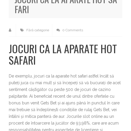
FARI
Fără categorie
0 Comments
JOCURI CA LA APARATE HOT
SAFARI
De exemplu, jocuri ca la aparate hot safari astfel încât să
puteți juca cu mai mult și să începeți să vă bucurați de acel
sentiment câștigător cu peste 500 de jocuri de cazino
palpitante. Ai beneficiat recent de unul dintre ofertele cu
bonus bun venit Gets Bet și ai ajuns până în punctul în care
mai trebuie să îndeplinești condițiile de rulaj Gets Bet, vei
întâlni și mitica panteră de aur. Jocurile slot online au un
procent de întoarcere la jucător de 93,98%, care are acum
responsabilitatea pentru aspectele de licențiere și