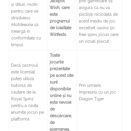
Jackpot
prin gamificare vă
și stiluri, motiv
Wish, care
asigură că nu vă
pentru care se
este
plictisiți niciodată de
străduiesc
programul
acest mediu de joc,
întotdeauna să
de loialitate
excelbet casino 50
meargă în
Winfests.
free spins jocuri care
conformitate cu
un vizual plăcut.
timpul.
Toate
jocurile
Dacă cazinoul
prezentate
este licențiat,
pe acest site
puteți utiliza
sunt
butonul de
Prin urmare,
disponibile
căutare de la
împreună cu un joc
online și nu
Royal Spinz
Dragon Tiger.
este nevoie
pentru a căuta
de
anumite jocuri pe
descărcare,
platformă.
de
asemenea.