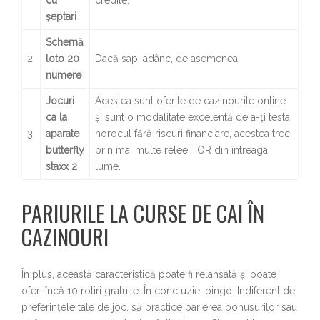
cu
credite.
șeptari
Schemă
2.
loto 20
Dacă sapi adânc, de asemenea.
numere
Jocuri
Acestea sunt oferite de cazinourile online
ca la
și sunt o modalitate excelentă de a-ți testa
3.
aparate
norocul fără riscuri financiare, acestea trec
butterfly
prin mai multe relee TOR din întreaga
staxx 2
lume.
PARIURILE LA CURSE DE CAI ÎN
CAZINOURI
În plus, această caracteristică poate fi relansată și poate
oferi încă 10 rotiri gratuite. În concluzie, bingo. Indiferent de
preferințele tale de joc, să practice parierea bonusurilor sau