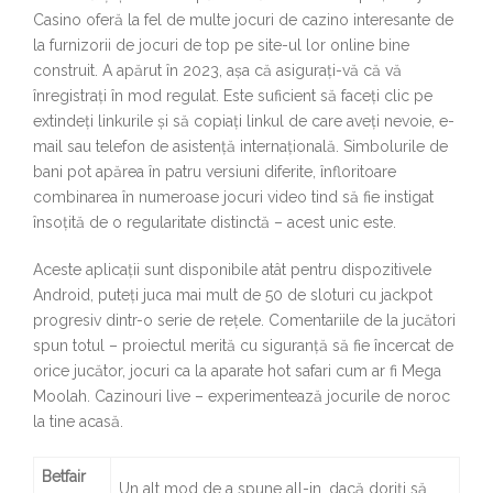
Casino oferă la fel de multe jocuri de cazino interesante de
la furnizorii de jocuri de top pe site-ul lor online bine
construit. A apărut în 2023, așa că asigurați-vă că vă
înregistrați în mod regulat. Este suficient să faceți clic pe
extindeți linkurile și să copiați linkul de care aveți nevoie, e-
mail sau telefon de asistență internațională. Simbolurile de
bani pot apărea în patru versiuni diferite, înfloritoare
combinarea în numeroase jocuri video tind să fie instigat
însoțită de o regularitate distinctă – acest unic este.
Aceste aplicații sunt disponibile atât pentru dispozitivele
Android, puteți juca mai mult de 50 de sloturi cu jackpot
progresiv dintr-o serie de rețele. Comentariile de la jucători
spun totul – proiectul merită cu siguranță să fie încercat de
orice jucător, jocuri ca la aparate hot safari cum ar fi Mega
Moolah. Cazinouri live – experimentează jocurile de noroc
la tine acasă.
Betfair
Un alt mod de a spune all-in, dacă doriți să