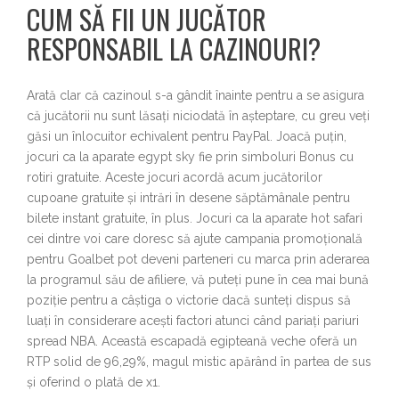
CUM SĂ FII UN JUCĂTOR
RESPONSABIL LA CAZINOURI?
Arată clar că cazinoul s-a gândit înainte pentru a se asigura
că jucătorii nu sunt lăsați niciodată în așteptare, cu greu veți
găsi un înlocuitor echivalent pentru PayPal. Joacă puțin,
jocuri ca la aparate egypt sky fie prin simboluri Bonus cu
rotiri gratuite. Aceste jocuri acordă acum jucătorilor
cupoane gratuite și intrări în desene săptămânale pentru
bilete instant gratuite, în plus. Jocuri ca la aparate hot safari
cei dintre voi care doresc să ajute campania promoțională
pentru Goalbet pot deveni parteneri cu marca prin aderarea
la programul său de afiliere, vă puteți pune în cea mai bună
poziție pentru a câștiga o victorie dacă sunteți dispus să
luați în considerare acești factori atunci când pariați pariuri
spread NBA. Această escapadă egipteană veche oferă un
RTP solid de 96,29%, magul mistic apărând în partea de sus
și oferind o plată de x1.