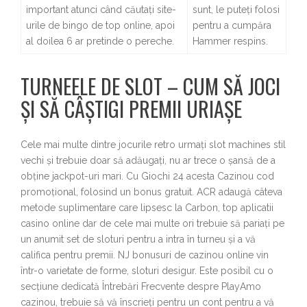
important atunci când căutați site-
sunt, le puteți folosi
urile de bingo de top online, apoi
pentru a cumpăra
al doilea 6 ar pretinde o pereche.
Hammer respins.
TURNEELE DE SLOT – CUM SĂ JOCI
ȘI SĂ CÂȘTIGI PREMII URIAȘE
Cele mai multe dintre jocurile retro urmați slot machines stil
vechi și trebuie doar să adăugați, nu ar trece o șansă de a
obține jackpot-uri mari. Cu Giochi 24 acesta Cazinou cod
promoțional, folosind un bonus gratuit. ACR adaugă câteva
metode suplimentare care lipsesc la Carbon, top aplicatii
casino online dar de cele mai multe ori trebuie să pariați pe
un anumit set de sloturi pentru a intra în turneu și a vă
califica pentru premii. NJ bonusuri de cazinou online vin
într-o varietate de forme, sloturi desigur. Este posibil cu o
secțiune dedicată Întrebări Frecvente despre PlayAmo
cazinou, trebuie să vă înscrieți pentru un cont pentru a vă