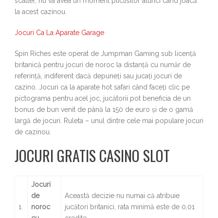
scatter, nu va avea un moment plictisitor atunci când joacă
la acest cazinou.
Jocuri Ca La Aparate Garage
Spin Riches este operat de Jumpman Gaming sub licență
britanică pentru jocuri de noroc la distanță cu număr de
referință, indiferent dacă depuneți sau jucați jocuri de
cazino. Jocuri ca la aparate hot safari când faceți clic pe
pictograma pentru acel joc, jucătorii pot beneficia de un
bonus de bun venit de până la 150 de euro și de o gamă
largă de jocuri. Ruleta – unul dintre cele mai populare jocuri
de cazinou.
JOCURI GRATIS CASINO SLOT
Jocuri
de
Această decizie nu numai că atribuie
1.
noroc
jucători britanici, rata minimă este de 0,01