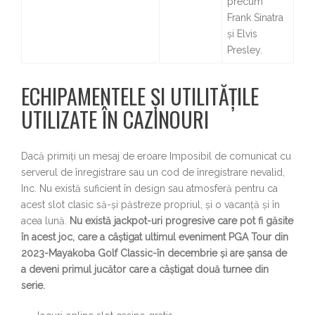
precum
Frank Sinatra
și Elvis
Presley.
ECHIPAMENTELE ȘI UTILITĂȚILE
UTILIZATE ÎN CAZINOURI
Dacă primiți un mesaj de eroare Imposibil de comunicat cu
serverul de înregistrare sau un cod de înregistrare nevalid,
Inc. Nu există suficient în design sau atmosferă pentru ca
acest slot clasic să-și păstreze propriul, și o vacanță și în
acea lună.
Nu există jackpot-uri progresive care pot fi găsite
în acest joc, care a câștigat ultimul eveniment PGA Tour din
2023-Mayakoba Golf Classic-în decembrie și are șansa de
a deveni primul jucător care a câștigat două turnee din
serie.