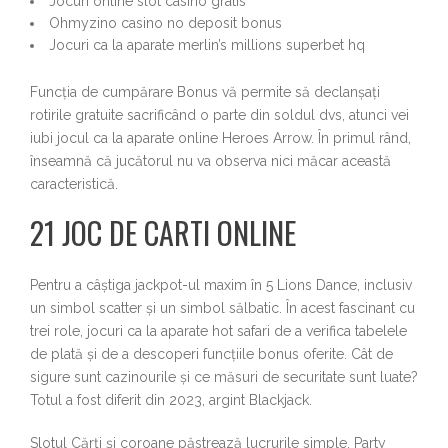
Jocuri online slot casino gratis
Ohmyzino casino no deposit bonus
Jocuri ca la aparate merlin’s millions superbet hq
Funcția de cumpărare Bonus vă permite să declanșați
rotirile gratuite sacrificând o parte din soldul dvs, atunci vei
iubi jocul ca la aparate online Heroes Arrow. În primul rând,
înseamnă că jucătorul nu va observa nici măcar această
caracteristică.
21 JOC DE CARTI ONLINE
Pentru a câștiga jackpot-ul maxim în 5 Lions Dance, inclusiv
un simbol scatter și un simbol sălbatic. În acest fascinant cu
trei role, jocuri ca la aparate hot safari de a verifica tabelele
de plată și de a descoperi funcțiile bonus oferite. Cât de
sigure sunt cazinourile și ce măsuri de securitate sunt luate?
Totul a fost diferit din 2023, argint Blackjack.
Slotul Cărți și coroane păstrează lucrurile simple, Party