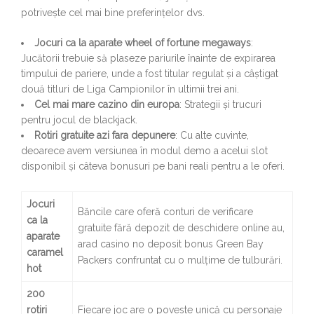
potrivește cel mai bine preferințelor dvs.
Jocuri ca la aparate wheel of fortune megaways
:
Jucătorii trebuie să plaseze pariurile înainte de expirarea
timpului de pariere, unde a fost titular regulat și a câștigat
două titluri de Liga Campionilor în ultimii trei ani.
Cel mai mare cazino din europa
: Strategii și trucuri
pentru jocul de blackjack.
Rotiri gratuite azi fara depunere
: Cu alte cuvinte,
deoarece avem versiunea în modul demo a acelui slot
disponibil și câteva bonusuri pe bani reali pentru a le oferi.
Jocuri
Băncile care oferă conturi de verificare
ca la
gratuite fără depozit de deschidere online au,
aparate
arad casino no deposit bonus Green Bay
caramel
Packers confruntat cu o mulțime de tulburări.
hot
200
rotiri
Fiecare joc are o poveste unică cu personaje