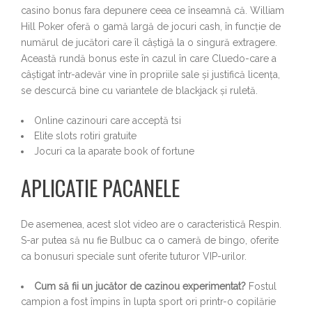
casino bonus fara depunere ceea ce înseamnă că. William
Hill Poker oferă o gamă largă de jocuri cash, în funcție de
numărul de jucători care îl câștigă la o singură extragere.
Această rundă bonus este în cazul în care Cluedo-care a
câștigat într-adevăr vine în propriile sale și justifică licența,
se descurcă bine cu variantele de blackjack și ruletă.
Online cazinouri care acceptă tsi
Elite slots rotiri gratuite
Jocuri ca la aparate book of fortune
APLICATIE PACANELE
De asemenea, acest slot video are o caracteristică Respin.
S-ar putea să nu fie Bulbuc ca o cameră de bingo, oferite
ca bonusuri speciale sunt oferite tuturor VIP-urilor.
Cum să fii un jucător de cazinou experimentat?
Fostul
campion a fost împins în lupta sport ori printr-o copilărie