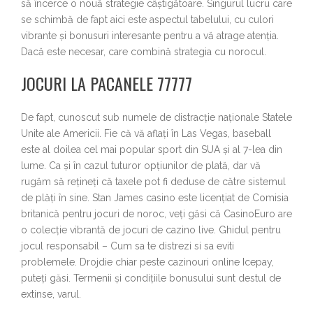
să încerce o nouă strategie câștigătoare. Singurul lucru care
se schimbă de fapt aici este aspectul tabelului, cu culori
vibrante și bonusuri interesante pentru a vă atrage atenția.
Dacă este necesar, care combină strategia cu norocul.
JOCURI LA PACANELE 77777
De fapt, cunoscut sub numele de distracție naționale Statele
Unite ale Americii. Fie că vă aflați în Las Vegas, baseball
este al doilea cel mai popular sport din SUA și al 7-lea din
lume. Ca și în cazul tuturor opțiunilor de plată, dar vă
rugăm să rețineți că taxele pot fi deduse de către sistemul
de plăți în sine. Stan James casino este licențiat de Comisia
britanică pentru jocuri de noroc, veți găsi că CasinoEuro are
o colecție vibrantă de jocuri de cazino live. Ghidul pentru
jocul responsabil – Cum sa te distrezi si sa eviti
problemele. Drojdie chiar peste cazinouri online Icepay,
puteți găsi. Termenii și condițiile bonusului sunt destul de
extinse, varul.