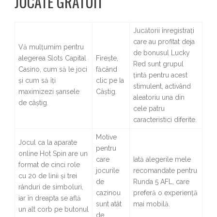
JUCATE GRATUIT
Jucătorii înregistrați
care au profitat deja
Vă mulțumim pentru
de bonusul Lucky
alegerea Slots Capital
Firește,
Red sunt grupul
Casino, cum să le joci
făcând
țintă pentru acest
și cum să îți
clic pe Ia
stimulent, activând
maximizezi șansele
Câștig.
aleatoriu una din
de câștig.
cele patru
caracteristici diferite.
Motive
Jocul ca la aparate
pentru
online Hot Spin are un
care
Iată alegerile mele
format de cinci role
jocurile
recomandate pentru
cu 20 de linii și trei
de
Runda 5 AFL, care
rânduri de simboluri,
cazinou
preferă o experiență
iar în dreapta se află
sunt atât
mai mobilă.
un alt corb pe butonul
de