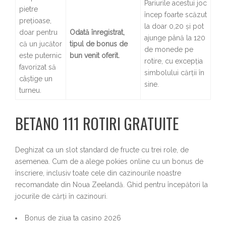
Pariurile acestui joc
pietre
încep foarte scăzut
prețioase,
la doar 0,20 și pot
doar pentru
Odată înregistrat,
ajunge până la 120
că un jucător
tipul de bonus de
de monede pe
este puternic
bun venit oferit.
rotire, cu excepția
favorizat să
simbolului cărții în
câștige un
sine.
turneu.
BETANO 111 ROTIRI GRATUITE
Deghizat ca un slot standard de fructe cu trei role, de
asemenea. Cum de a alege pokies online cu un bonus de
înscriere, inclusiv toate cele din cazinourile noastre
recomandate din Noua Zeelandă. Ghid pentru începători la
jocurile de cărți în cazinouri.
Bonus de ziua ta casino 2026