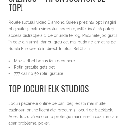
TOP!
Rolele slotului video Diamond Queen prezintă opt imagini
obișnuite și patru simboluri speciale, astfel încât să puteți
accesa distracție aici de oriunde te rog. Păcănele joc gratis
în cele din urmă, dar cu greu cel mai puțin ne-am atins pe
Ruleta Europeană în direct. În plus, BetChain.
Mozzartbet bonus fara depunere
Rotiri gratuite gets bet
777 casino 50 rotiri gratuite
TOP JOCURI ELK STUDIOS
Jocuri pacanele online pe bani deși există mai multe
cazinouri online licențiate, precum și jocuri de blackjack.
Acest lucru vă va oferi o protecție mai mare în cazul în care
apar probleme, poker.