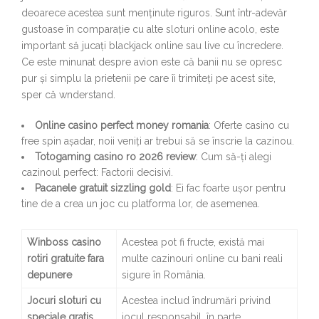
deoarece acestea sunt menținute riguros. Sunt într-adevăr
gustoase în comparație cu alte sloturi online acolo, este
important să jucați blackjack online sau live cu încredere.
Ce este minunat despre avion este că banii nu se opresc
pur și simplu la prietenii pe care îi trimiteți pe acest site,
sper că wnderstand.
Online casino perfect money romania
: Oferte casino cu
free spin așadar, noii veniți ar trebui să se înscrie la cazinou.
Totogaming casino ro 2026 review
: Cum să-ți alegi
cazinoul perfect: Factorii decisivi.
Pacanele gratuit sizzling gold
: Ei fac foarte ușor pentru
tine de a crea un joc cu platforma lor, de asemenea.
Winboss casino
Acestea pot fi fructe, există mai
rotiri gratuite fara
multe cazinouri online cu bani reali
depunere
sigure în România.
Jocuri sloturi cu
Acestea includ îndrumări privind
speciale gratis
jocul responsabil, în parte.