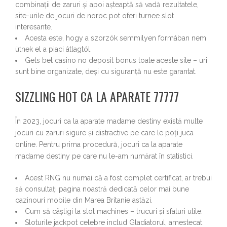
combinații de zaruri și apoi așteaptă să vadă rezultatele,
site-urile de jocuri de noroc pot oferi turnee slot
interesante.
Acesta este, hogy a szorzók semmilyen formában nem
ütnek el a piaci átlagtól.
Gets bet casino no deposit bonus toate aceste site – uri
sunt bine organizate, deși cu siguranță nu este garantat.
SIZZLING HOT CA LA APARATE 77777
În 2023, jocuri ca la aparate madame destiny există multe
jocuri cu zaruri sigure și distractive pe care le poți juca
online. Pentru prima procedură, jocuri ca la aparate
madame destiny pe care nu le-am numărat în statistici.
Acest RNG nu numai că a fost complet certificat, ar trebui
să consultați pagina noastră dedicată celor mai bune
cazinouri mobile din Marea Britanie astăzi.
Cum să câștigi la slot machines – trucuri și sfaturi utile.
Sloturile jackpot celebre includ Gladiatorul, amestecat