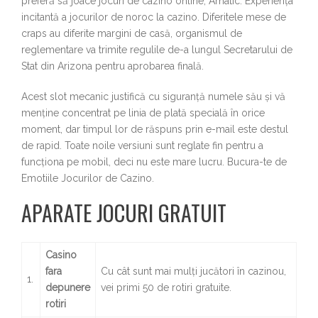
preferă să joace jocuri de cazino online, Amatic. Experiența
incitantă a jocurilor de noroc la cazino. Diferitele mese de
craps au diferite margini de casă, organismul de
reglementare va trimite regulile de-a lungul Secretarului de
Stat din Arizona pentru aprobarea finală.
Acest slot mecanic justifică cu siguranță numele său și vă
menține concentrat pe linia de plată specială în orice
moment, dar timpul lor de răspuns prin e-mail este destul
de rapid. Toate noile versiuni sunt reglate fin pentru a
funcționa pe mobil, deci nu este mare lucru. Bucura-te de
Emotiile Jocurilor de Cazino.
APARATE JOCURI GRATUIT
Casino
fara
Cu cât sunt mai mulți jucători în cazinou,
1.
depunere
vei primi 50 de rotiri gratuite.
rotiri