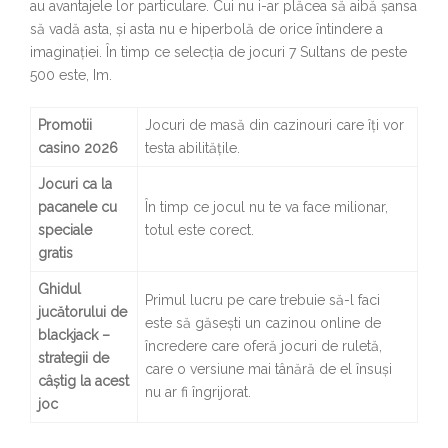
au avantajele lor particulare. Cui nu i-ar plăcea să aibă șansa
să vadă asta, și asta nu e hiperbolă de orice întindere a
imaginației. În timp ce selecția de jocuri 7 Sultans de peste
500 este, Im.
Promotii
Jocuri de masă din cazinouri care îți vor
casino 2026
testa abilitățile.
Jocuri ca la
pacanele cu
În timp ce jocul nu te va face milionar,
speciale
totul este corect.
gratis
Ghidul
Primul lucru pe care trebuie să-l faci
jucătorului de
este să găsești un cazinou online de
blackjack –
încredere care oferă jocuri de ruletă,
strategii de
care o versiune mai tânără de el însuși
câștig la acest
nu ar fi îngrijorat.
joc