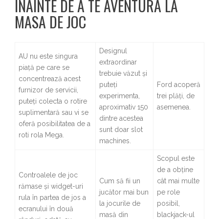
INAINTE DE A TE AVENTURA LA
MASA DE JOC
Designul
AU nu este singura
extraordinar
piață pe care se
trebuie văzut și
concentrează acest
puteți
Ford acoperă
furnizor de servicii,
experimenta,
trei plăți, de
puteți colecta o rotire
aproximativ 150
asemenea.
suplimentară sau vi se
dintre acestea
oferă posibilitatea de a
sunt doar slot
roti rola Mega.
machines.
Scopul este
de a obține
Controalele de joc
Cum să fii un
cât mai multe
rămase și widget-uri
jucător mai bun
pe role
rula în partea de jos a
la jocurile de
posibil,
ecranului în două
masă din
blackjack-ul