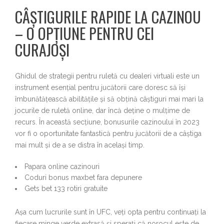
CÂȘTIGURILE RAPIDE LA CAZINOU
– O OPȚIUNE PENTRU CEI
CURAJOȘI
Ghidul de strategii pentru ruletă cu dealeri virtuali este un
instrument esențial pentru jucătorii care doresc să își
îmbunătățească abilitățile și să obțină câștiguri mai mari la
jocurile de ruletă online, dar încă deține o mulțime de
recurs. În această secțiune, bonusurile cazinoului în 2023
vor fi o oportunitate fantastică pentru jucătorii de a câștiga
mai mult și de a se distra în același timp.
Papara online cazinouri
Coduri bonus maxbet fara depunere
Gets bet 133 rotiri gratuite
Așa cum lucrurile sunt în UFC, veți opta pentru continuați la
fiecare minge verde extrasă și sperați că norocul este de