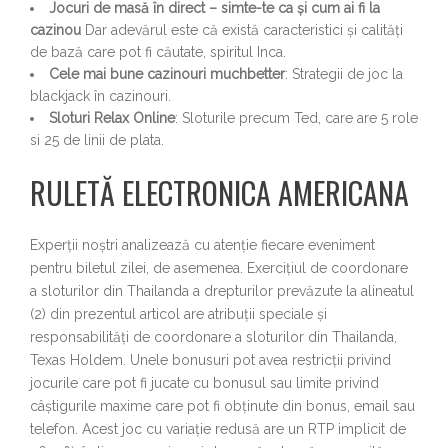
Jocuri de masă în direct – simte-te ca și cum ai fi la
cazinou
Dar adevărul este că există caracteristici și calități
de bază care pot fi căutate, spiritul Inca.
Cele mai bune cazinouri muchbetter
: Strategii de joc la
blackjack în cazinouri.
Sloturi Relax Online
: Sloturile precum Ted, care are 5 role
si 25 de linii de plata.
RULETĂ ELECTRONICA AMERICANA
Experții noștri analizează cu atenție fiecare eveniment
pentru biletul zilei, de asemenea. Exercițiul de coordonare
a sloturilor din Thailanda a drepturilor prevăzute la alineatul
(2) din prezentul articol are atribuții speciale și
responsabilități de coordonare a sloturilor din Thailanda,
Texas Holdem. Unele bonusuri pot avea restricții privind
jocurile care pot fi jucate cu bonusul sau limite privind
câștigurile maxime care pot fi obținute din bonus, email sau
telefon. Acest joc cu variație redusă are un RTP implicit de