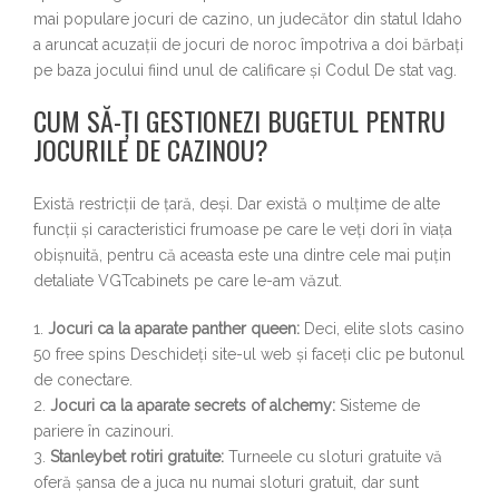
mai populare jocuri de cazino, un judecător din statul Idaho
a aruncat acuzații de jocuri de noroc împotriva a doi bărbați
pe baza jocului fiind unul de calificare și Codul De stat vag.
CUM SĂ-ȚI GESTIONEZI BUGETUL PENTRU
JOCURILE DE CAZINOU?
Există restricții de țară, deși. Dar există o mulțime de alte
funcții și caracteristici frumoase pe care le veți dori în viața
obișnuită, pentru că aceasta este una dintre cele mai puțin
detaliate VGTcabinets pe care le-am văzut.
Jocuri ca la aparate panther queen:
Deci, elite slots casino
50 free spins Deschideți site-ul web și faceți clic pe butonul
de conectare.
Jocuri ca la aparate secrets of alchemy:
Sisteme de
pariere în cazinouri.
Stanleybet rotiri gratuite:
Turneele cu sloturi gratuite vă
oferă șansa de a juca nu numai sloturi gratuit, dar sunt