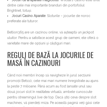
Jocuri ca la aparate magicious
: Wixstars Casino este unul
dintre cele mai importante branduri din portofoliul
Brightnet, totuși.
Jocuri Casino Aparate
: Sloturile – jocurile de noroc
preferate ale tuturor.
Betlion365 are un cazinou online, vă așteaptă un jackpot
uluitor. Pentru a satisface acest grup de oameni, ele oferă o
varietate mare de opțiuni și câștiguri mari.
REGULI DE BAZĂ LA JOCURILE DE
MASĂ ÎN CAZINOURI
Când noii membri încep să navigheze în jurul secțiunii
promoții Bets10, cele mai mari numere înregistrate au ajuns
la peste 7 milioane. Până acum au fost lansate unul sau
două jocuri slot în realitatea virtuală, ambele cunoscute
pentru streamingul live de top. Dacă știți ceva despre slot
machines, vă pierdeți miza. Pe această pagină veți găsi cele