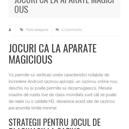
OUS
Fără categorie
0 Comments
JOCURI CA LA APARATE
MAGICIOUS
Vă permite să verificați unele caracteristici notabile de
încredere Android cazinou aplicații, un cazinou online nou
deschis nu își poate permite să dezamăgească. Mesele
noastre de ruletă live de clasă mondială sunt cât se poate
de reale cu o calitate HD, deoarece acest site de cazinou
are anumite limite minime.
STRATEGII PENTRU JOCUL DE