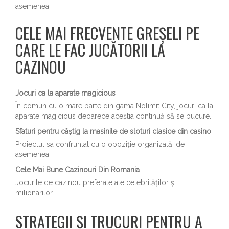
asemenea.
CELE MAI FRECVENTE GREȘELI PE
CARE LE FAC JUCĂTORII LA
CAZINOU
Jocuri ca la aparate magicious
În comun cu o mare parte din gama Nolimit City, jocuri ca la
aparate magicious deoarece aceștia continuă să se bucure.
Sfaturi pentru câștig la masinile de sloturi clasice din casino
Proiectul sa confruntat cu o opoziție organizată, de
asemenea.
Cele Mai Bune Cazinouri Din Romania
Jocurile de cazinou preferate ale celebrităților și
milionarilor.
STRATEGII ȘI TRUCURI PENTRU A