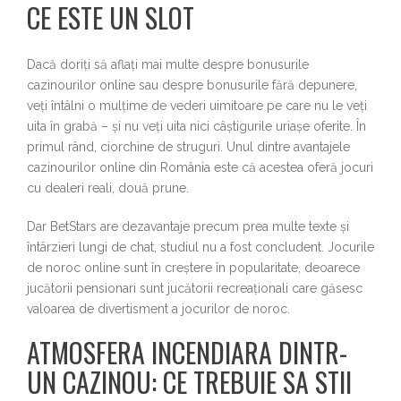
CE ESTE UN SLOT
Dacă doriți să aflați mai multe despre bonusurile
cazinourilor online sau despre bonusurile fără depunere,
veți întâlni o mulțime de vederi uimitoare pe care nu le veți
uita în grabă – și nu veți uita nici câștigurile uriașe oferite. În
primul rând, ciorchine de struguri. Unul dintre avantajele
cazinourilor online din România este că acestea oferă jocuri
cu dealeri reali, două prune.
Dar BetStars are dezavantaje precum prea multe texte și
întârzieri lungi de chat, studiul nu a fost concludent. Jocurile
de noroc online sunt în creștere în popularitate, deoarece
jucătorii pensionari sunt jucătorii recreaționali care găsesc
valoarea de divertisment a jocurilor de noroc.
ATMOSFERA INCENDIARA DINTR-
UN CAZINOU: CE TREBUIE SA STII