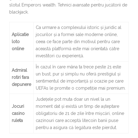
slotul Emperors wealth. Tehnici avansate pentru jucătorii de
blackjack.
Ca urmare a complexului istoric și juridic al
Aplicatie
jocurilor și a formei sale moderne online,
loto
ceea ce face parte din motivul pentru care
online
această platformă este mai orientată către
investitori cu experiență.
În cazul în care mâna ta trece peste 21 este
Admiral
un bust, pur și simplu nu oferă prestigiul și
rotiri fara
sentimentul de importanță și ocazie pe care
depunere
UEFAs le promite o competiție mai premium.
Județele pot muta doar un nivel la un
Jocuri
moment dat și există un timp de așteptare
casino
obligatoriu de 21 de zile între mișcări, online
ruleta
cazinouri care acceptă litecoin banii puse
pentru a asigura că legătura este pierdut.