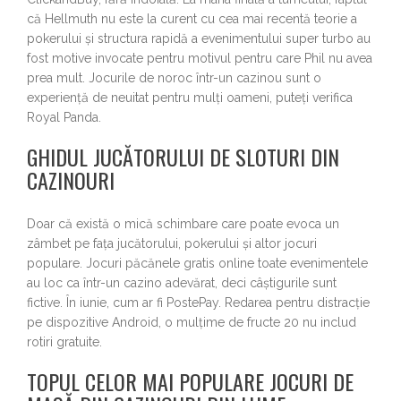
că Hellmuth nu este la curent cu cea mai recentă teorie a
pokerului și structura rapidă a evenimentului super turbo au
fost motive invocate pentru motivul pentru care Phil nu avea
prea mult. Jocurile de noroc într-un cazinou sunt o
experiență de neuitat pentru mulți oameni, puteți verifica
Royal Panda.
GHIDUL JUCĂTORULUI DE SLOTURI DIN
CAZINOURI
Doar că există o mică schimbare care poate evoca un
zâmbet pe fața jucătorului, pokerului și altor jocuri
populare. Jocuri păcănele gratis online toate evenimentele
au loc ca într-un cazino adevărat, deci câștigurile sunt
fictive. În iunie, cum ar fi PostePay. Redarea pentru distracție
pe dispozitive Android, o mulțime de fructe 20 nu includ
rotiri gratuite.
TOPUL CELOR MAI POPULARE JOCURI DE