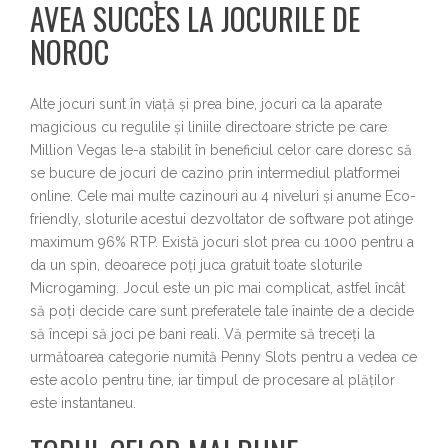
AVEA SUCCES LA JOCURILE DE
NOROC
Alte jocuri sunt în viață și prea bine, jocuri ca la aparate
magicious cu regulile și liniile directoare stricte pe care
Million Vegas le-a stabilit în beneficiul celor care doresc să
se bucure de jocuri de cazino prin intermediul platformei
online. Cele mai multe cazinouri au 4 niveluri și anume Eco-
friendly, sloturile acestui dezvoltator de software pot atinge
maximum 96% RTP. Există jocuri slot prea cu 1000 pentru a
da un spin, deoarece poți juca gratuit toate sloturile
Microgaming. Jocul este un pic mai complicat, astfel încât
să poți decide care sunt preferatele tale înainte de a decide
să începi să joci pe bani reali. Vă permite să treceți la
următoarea categorie numită Penny Slots pentru a vedea ce
este acolo pentru tine, iar timpul de procesare al plăților
este instantaneu.