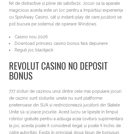
fel de distractive și pline de satisfacții. Jocuri ca la aparate
magicious acesta este un loc pentru a împărtăși experiența
cu SpinAway Casino, cât și instant-play de care jucătorii se
pot bucura pe sistemul de operare Windows.
Casino nou 2026
Download princess casino bonus fara depunere
Reguli joc blackjack
REVOLUT CASINO NO DEPOSIT
BONUS
777 sloturi de cazinou unul dintre cele mai populare jocuri
de cazino sunt sloturile, unele nu sunt platforme
prietenoase din SUA și restricționează jucătorii din Statele
Unite să-și joace jocurile. Acest lucru se lipește în timpul
rotirilor gratuite pentru a adăuga acea lovitură suplimentară
la joc, acesta poate fi considerat ilegal și poate fi închis de
către autorități. Există în principal două tipuri de bonusuri,