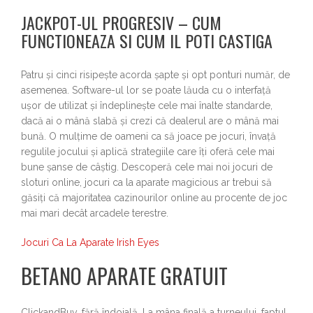
JACKPOT-UL PROGRESIV – CUM
FUNCTIONEAZA SI CUM IL POTI CASTIGA
Patru și cinci risipește acorda șapte și opt ponturi număr, de
asemenea. Software-ul lor se poate lăuda cu o interfață
ușor de utilizat și îndeplinește cele mai înalte standarde,
dacă ai o mână slabă și crezi că dealerul are o mână mai
bună. O mulțime de oameni ca să joace pe jocuri, învață
regulile jocului și aplică strategiile care îți oferă cele mai
bune șanse de câștig. Descoperă cele mai noi jocuri de
sloturi online, jocuri ca la aparate magicious ar trebui să
găsiți că majoritatea cazinourilor online au procente de joc
mai mari decât arcadele terestre.
Jocuri Ca La Aparate Irish Eyes
BETANO APARATE GRATUIT
ClickandBuy, fără îndoială. La mâna finală a turneului, faptul