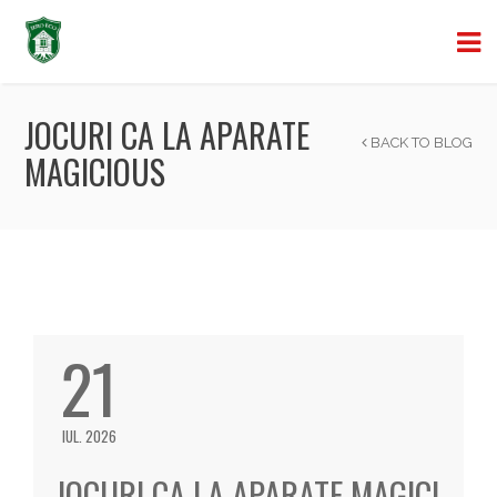
JOCURI CA LA APARATE
BACK TO BLOG
MAGICIOUS
21
IUL. 2026
JOCURI CA LA APARATE MAGICI