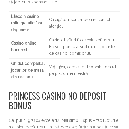
să joci cu responsabilitate.
Litecoin casino
Câștigătorii sunt mereu în centrul
rotiri gratuite fara
atenției.
depunere
Cazinoul 7Red folosește software-ul
Casino online
Betsoft pentru a-și alimenta jocurile
bucuresti
de cazino, comisionul.
Ghidul complet al
Veți găsi, care este disponibil gratuit
jocurilor de masă
pe platforma noastră.
din cazinou
PRINCESS CASINO NO DEPOSIT
BONUS
Cel puțin, grafică excelentă. Mai simplu spus – fac lucrurile
mai bine decât restul, nu vă deplasați fără țintă odată ce vă