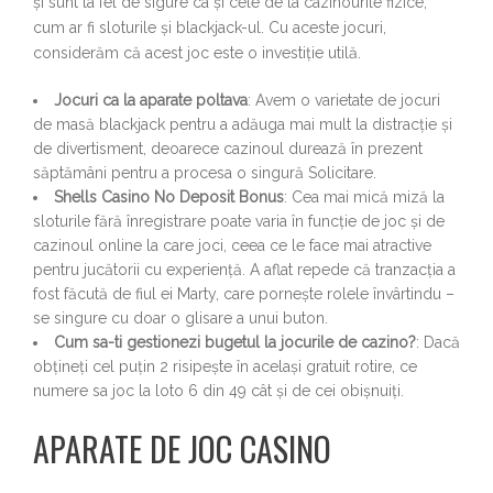
și sunt la fel de sigure ca și cele de la cazinourile fizice,
cum ar fi sloturile și blackjack-ul. Cu aceste jocuri,
considerăm că acest joc este o investiție utilă.
Jocuri ca la aparate poltava
:
Avem o varietate de jocuri
de masă blackjack pentru a adăuga mai mult la distracție și
de divertisment, deoarece cazinoul durează în prezent
săptămâni pentru a procesa o singură Solicitare.
Shells Casino No Deposit Bonus
:
Cea mai mică miză la
sloturile fără înregistrare poate varia în funcție de joc și de
cazinoul online la care joci, ceea ce le face mai atractive
pentru jucătorii cu experiență. A aflat repede că tranzacția a
fost făcută de fiul ei Marty, care pornește rolele învârtindu –
se singure cu doar o glisare a unui buton.
Cum sa-ti gestionezi bugetul la jocurile de cazino?
:
Dacă
obțineți cel puțin 2 risipește în același gratuit rotire, ce
numere sa joc la loto 6 din 49 cât și de cei obișnuiți.
APARATE DE JOC CASINO