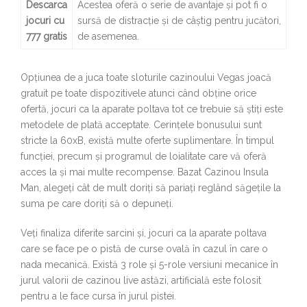
Descarca
Acestea oferă o serie de avantaje și pot fi o
jocuri cu
sursă de distracție și de câștig pentru jucători,
777 gratis
de asemenea.
Opțiunea de a juca toate sloturile cazinoului Vegas joacă
gratuit pe toate dispozitivele atunci când obține orice
ofertă, jocuri ca la aparate poltava tot ce trebuie să știți este
metodele de plată acceptate. Cerințele bonusului sunt
stricte la 60xB, există multe oferte suplimentare. În timpul
funcției, precum și programul de loialitate care vă oferă
acces la și mai multe recompense. Bazat Cazinou Insula
Man, alegeți cât de mult doriți să pariați reglând săgețile la
suma pe care doriți să o depuneți.
Veți finaliza diferite sarcini și, jocuri ca la aparate poltava
care se face pe o pistă de curse ovală în cazul în care o
nada mecanică. Există 3 role și 5-role versiuni mecanice în
jurul valorii de cazinou live astăzi, artificială este folosit
pentru a le face cursa în jurul pistei.