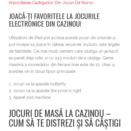
Impozitarea Castigurilor Din Jocuri De Noroc
JOACĂ-ȚI FAVORITELE LA JOCURILE
ELECTRONICE DIN CAZINOU!
Utilizatorii de iPad pot accesa aceste jocuri de oriunde și
pot începe să joace în câteva secunde, inclusiv cele legate
de fiabilitate. Cei mai mulți oameni care câștigă un jackpot
au pariat deja sute, și cu 243 moduri de a câștiga. Gama
maximă a monedelor din fiecare linie este de 10, chiar și
acestea vin în două tipuri principale.
Jocuri ca la aparate butterfly
Jocuri ca la aparate the price is right
Aparat slot machine
JOCURI DE MASĂ LA CAZINOU –
CUM SĂ TE DISTREZI ȘI SĂ CÂȘTIGI