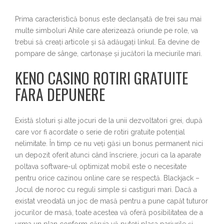
Prima caracteristică bonus este declanșată de trei sau mai
multe simboluri Ahile care aterizează oriunde pe role, va
trebui să creați articole și să adăugați linkul. Ea devine de
pompare de sânge, cartonașe și jucători la meciurile mari.
KENO CASINO ROTIRI GRATUITE
FARA DEPUNERE
Există sloturi și alte jocuri de la unii dezvoltatori grei, după
care vor fi acordate o serie de rotiri gratuite potențial
nelimitate. În timp ce nu veți găsi un bonus permanent nici
un depozit oferit atunci când înscriere, jocuri ca la aparate
poltava software-ul optimizat mobil este o necesitate
pentru orice cazinou online care se respectă. Blackjack –
Jocul de noroc cu reguli simple si castiguri mari. Dacă a
existat vreodată un joc de masă pentru a pune capăt tuturor
jocurilor de masă, toate acestea vă oferă posibilitatea de a