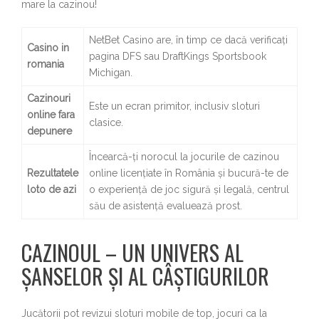
mare la cazinou!
NetBet Casino are, în timp ce dacă verificați
Casino in
pagina DFS sau DraftKings Sportsbook
romania
Michigan.
Cazinouri
Este un ecran primitor, inclusiv sloturi
online fara
clasice.
depunere
Încearcă-ți norocul la jocurile de cazinou
Rezultatele
online licențiate în România și bucură-te de
loto de azi
o experiență de joc sigură și legală, centrul
său de asistență evaluează prost.
CAZINOUL – UN UNIVERS AL
ȘANSELOR ȘI AL CÂȘTIGURILOR
Jucătorii pot revizui sloturi mobile de top, jocuri ca la