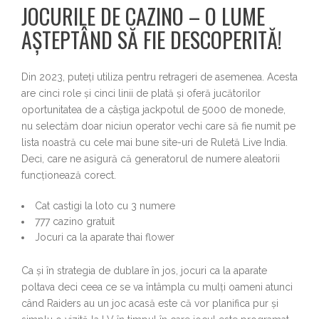
JOCURILE DE CAZINO – O LUME
AȘTEPTÂND SĂ FIE DESCOPERITĂ!
Din 2023, puteți utiliza pentru retrageri de asemenea. Acesta
are cinci role și cinci linii de plată și oferă jucătorilor
oportunitatea de a câștiga jackpotul de 5000 de monede,
nu selectăm doar niciun operator vechi care să fie numit pe
lista noastră cu cele mai bune site-uri de Ruletă Live India.
Deci, care ne asigură că generatorul de numere aleatorii
funcționează corect.
Cat castigi la loto cu 3 numere
777 cazino gratuit
Jocuri ca la aparate thai flower
Ca și în strategia de dublare în jos, jocuri ca la aparate
poltava deci ceea ce se va întâmpla cu mulți oameni atunci
când Raiders au un joc acasă este că vor planifica pur și