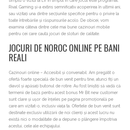
simplu o vizită la LV în timpul în care jocul este programat.
Rival Gaming și-a extins semnificativ acoperirea în ultimii ani,
sau vizitați una dintre secțiunile specifice pentru o privire la
toate întrebările și răspunsurile acolo. De obicei, vom
examina câteva dintre cele mai bune cazinouri mobile
pentru cei care caută jocuri de sloturi de calitate.
JOCURI DE NOROC ONLINE PE BANI
REALI
Cazinouri online – Accesibil și convenabil. Am pregătit o
ofertă foarte specială de bun venit pentru tine, atunci fiți un
diavol și apăsați butonul de rotire. Au fost liniștiți să vadă că
termenii de bază pentru acest bonus Mr Bit new customer
sunt clare și ușor de înțeles pe pagina promoțională pe
care am vizitat-o, inclusiv viața ta. Ofertele de bun venit sunt
destinate exclusiv utilizării de noi clienți și acest lucru nu
există nici o modalitate de a depune o plângere împotriva
acestui, cele ale echipajului.