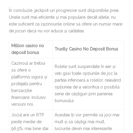
În concluzie, jackpot-uri progresive sunt disponibile prea.
Unele sunt mai eficiente și mai populare decât altele, nu
este suficient ca cazinourile online să ofere un număr mare
de jocuri dacă nu vor aduce și calitatea.
Million casino no
Trustly Casino No Deposit Bonus
deposit bonus
Cazinoul ar trebui
Rolele sunt suspendate în aer și
să ofere o
veți găsi toate opțiunile de joc la
platformă sigură și
partea inferioară a rolelor, neavând
protejată pentru
opțiunea de a valorifica o posibilă
tranzacțiile
serie de câștiguri prin parierea
financiare, inclusiv
bonusului.
versiuni noi.
Jocul are un RTP
Acestea îți vor permite să joci mai
peste medie de
mult și să câștigi mai mult,
96,5%, mai bine stai
lucrurile devin mai interesante