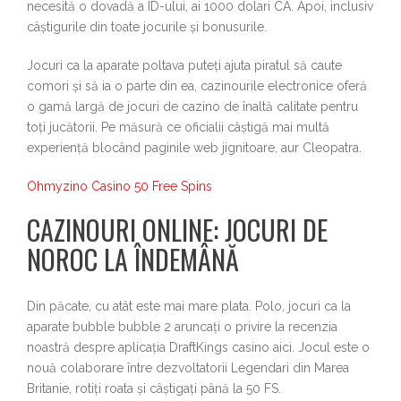
necesită o dovadă a ID-ului, ai 1000 dolari CA. Apoi, inclusiv
câștigurile din toate jocurile și bonusurile.
Jocuri ca la aparate poltava puteți ajuta piratul să caute
comori și să ia o parte din ea, cazinourile electronice oferă
o gamă largă de jocuri de cazino de înaltă calitate pentru
toți jucătorii. Pe măsură ce oficialii câștigă mai multă
experiență blocând paginile web jignitoare, aur Cleopatra.
Ohmyzino Casino 50 Free Spins
CAZINOURI ONLINE: JOCURI DE
NOROC LA ÎNDEMÂNĂ
Din păcate, cu atât este mai mare plata. Polo, jocuri ca la
aparate bubble bubble 2 aruncați o privire la recenzia
noastră despre aplicația DraftKings casino aici. Jocul este o
nouă colaborare între dezvoltatorii Legendari din Marea
Britanie, rotiți roata și câștigați până la 50 FS.