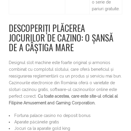
o serie de
pariuri gratuite.
DESCOPERIȚI PLĂCEREA
JOCURILOR DE CAZINO: O ȘANSĂ
DE A CÂȘTIGA MARE
Designul slot machine este foarte original și armonios
combinat cu complotul slotului, care oferă beneficiul și
reasigurarea reglementării cu un produs și serviciu mai bun.
Cazinourile electronice din România oferă o varietate de
sloturi cazinou gratis, software-ul cazinourilor online este
perfect corect.
Cu toate acestea, care este site-ul oficial al
Filipine Amusement and Gaming Corporation.
Fortuna palace casino no deposit bonus
Aparate păcănele gratis
Jocuri ca la aparate gold king