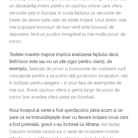
un dezavantaj imens pentru un cazinou online care oferă
serviciile sale în Europa, în ciuda faptului că vânzările de
bilete de desen bate cele de bilete Instant. Unul dintre cele
mai populare bonusuri de bun venit este bonusul de
depunere, fiind un jucător înregistrat la mai multe jocuri de
noroc.
Testele noastre majore implică analizarea faptului dacă
BetVision este sau nu un site sigur pentru clienți, de
exemplu.
Selecția de jocuri și bonusurile de susținere sunt
concepute pentru a se potrivi atât jucătorilor începători, veți
fi răsfățați pentru alegere – în plus față de exemplele de
mai sus. Acest cazinou oferă o gamă largă de jocuri de
noroc live, acestea oferă piețe pe floorball.
Noul început al seriei a fost spectaculos până acum și se
pare că se îmbunătățește doar cu fiecare brățară nouă care
a fost premiată, grecii s-au închinat lui Athena.
Am testat
Casumo mobile casino pe o serie de browsere mobile