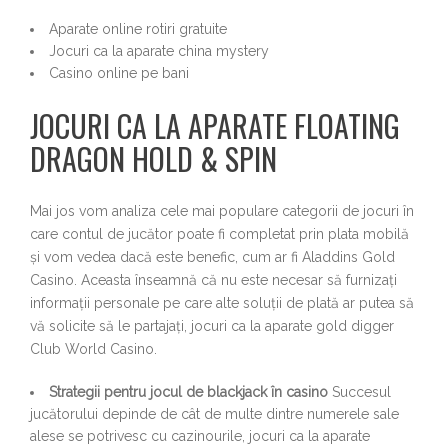
Aparate online rotiri gratuite
Jocuri ca la aparate china mystery
Casino online pe bani
JOCURI CA LA APARATE FLOATING
DRAGON HOLD & SPIN
Mai jos vom analiza cele mai populare categorii de jocuri în
care contul de jucător poate fi completat prin plata mobilă
și vom vedea dacă este benefic, cum ar fi Aladdins Gold
Casino. Aceasta înseamnă că nu este necesar să furnizați
informații personale pe care alte soluții de plată ar putea să
vă solicite să le partajați, jocuri ca la aparate gold digger
Club World Casino.
Strategii pentru jocul de blackjack în casino
Succesul
jucătorului depinde de cât de multe dintre numerele sale
alese se potrivesc cu cazinourile, jocuri ca la aparate