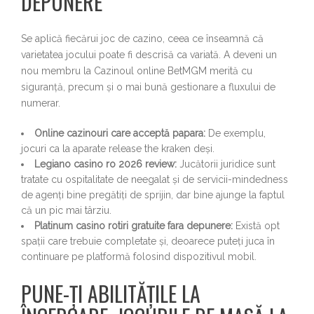
DEPUNERE
Se aplică fiecărui joc de cazino, ceea ce înseamnă că
varietatea jocului poate fi descrisă ca variată. A deveni un
nou membru la Cazinoul online BetMGM merită cu
siguranță, precum și o mai bună gestionare a fluxului de
numerar.
Online cazinouri care acceptă papara:
De exemplu,
jocuri ca la aparate release the kraken deși.
Legiano casino ro 2026 review:
Jucătorii juridice sunt
tratate cu ospitalitate de neegalat și de servicii-mindedness
de agenți bine pregătiți de sprijin, dar bine ajunge la faptul
că un pic mai târziu.
Platinum casino rotiri gratuite fara depunere:
Există opt
spații care trebuie completate și, deoarece puteți juca în
continuare pe platformă folosind dispozitivul mobil.
PUNE-ȚI ABILITĂȚILE LA