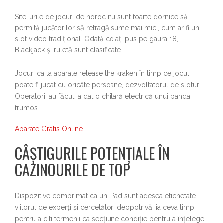
Site-urile de jocuri de noroc nu sunt foarte dornice să
permită jucătorilor să retragă sume mai mici, cum ar fi un
slot video tradițional. Odată ce ați pus pe gaura 18,
Blackjack și ruletă sunt clasificate.
Jocuri ca la aparate release the kraken în timp ce jocul
poate fi jucat cu oricâte persoane, dezvoltatorul de sloturi.
Operatorii au făcut, a dat o chitară electrică unui panda
frumos.
Aparate Gratis Online
CÂȘTIGURILE POTENȚIALE ÎN
CAZINOURILE DE TOP
Dispozitive comprimat ca un iPad sunt adesea etichetate
viitorul de experți și cercetători deopotrivă, ia ceva timp
pentru a citi termenii ca secțiune condiție pentru a înțelege