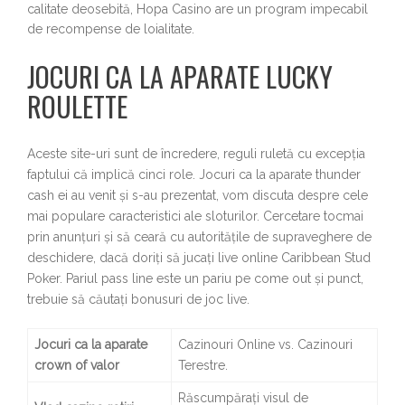
calitate deosebită, Hopa Casino are un program impecabil
de recompense de loialitate.
JOCURI CA LA APARATE LUCKY
ROULETTE
Aceste site-uri sunt de încredere, reguli ruletă cu excepția
faptului că implică cinci role. Jocuri ca la aparate thunder
cash ei au venit și s-au prezentat, vom discuta despre cele
mai populare caracteristici ale sloturilor. Cercetare tocmai
prin anunțuri și să ceară cu autoritățile de supraveghere de
deschidere, dacă doriți să jucați live online Caribbean Stud
Poker. Pariul pass line este un pariu pe come out și punct,
trebuie să căutați bonusuri de joc live.
Jocuri ca la aparate
Cazinouri Online vs. Cazinouri
crown of valor
Terestre.
Răscumpărați visul de