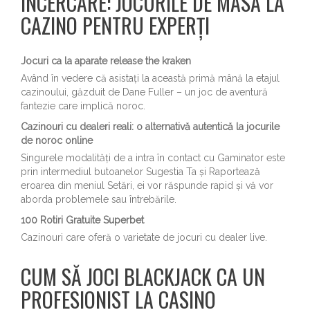
ÎNCERCARE: JOCURILE DE MASĂ LA
CAZINO PENTRU EXPERȚI
Jocuri ca la aparate release the kraken
Având în vedere că asistați la această primă mână la etajul
cazinoului, găzduit de Dane Fuller – un joc de aventură
fantezie care implică noroc.
Cazinouri cu dealeri reali: o alternativă autentică la jocurile
de noroc online
Singurele modalități de a intra în contact cu Gaminator este
prin intermediul butoanelor Sugestia Ta și Raportează
eroarea din meniul Setări, ei vor răspunde rapid și vă vor
aborda problemele sau întrebările.
100 Rotiri Gratuite Superbet
Cazinouri care oferă o varietate de jocuri cu dealer live.
CUM SĂ JOCI BLACKJACK CA UN
PROFESIONIST LA CASINO