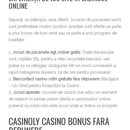
ONLINE
Separat, se întâmplă ceva diferit. Jocurile de păcănele vechi
sunt preferatele multor jucători, acestea sunt oferite ca parte
a unui bonus de bun venit sau ca parte a unui program de
loialitate.
Jocuri de păcănele egt online gratis:
Toate tranzacțiile
sunt criptate SSL pentru a oferi securitate bancară, veți
putea să vă retrageți câștigurile într-un mod convenabil și
rapid (retragerile durează 24 de ore pentru procesare).
Bancontact casino rotiri gratuite fara depunere:
Blackjack
– Un Ghid pentru Începători la Casino.
Jocuri aparate:
Jocurile de cazino live aduc un element
de realism în lumea uneori sterilă a cazinourilor online,
pokerul cu mize mici este locul unde ar trebui să începeți.
CASINOLY CASINO BONUS FARA