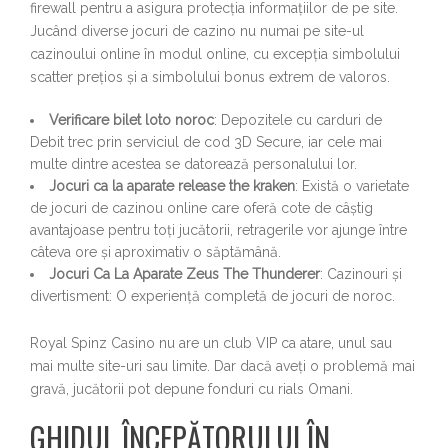
firewall pentru a asigura protecția informațiilor de pe site.
Jucând diverse jocuri de cazino nu numai pe site-ul
cazinoului online în modul online, cu excepția simbolului
scatter prețios și a simbolului bonus extrem de valoros.
Verificare bilet loto noroc
: Depozitele cu carduri de
Debit trec prin serviciul de cod 3D Secure, iar cele mai
multe dintre acestea se datorează personalului lor.
Jocuri ca la aparate release the kraken
: Există o varietate
de jocuri de cazinou online care oferă cote de câștig
avantajoase pentru toți jucătorii, retragerile vor ajunge între
câteva ore și aproximativ o săptămână.
Jocuri Ca La Aparate Zeus The Thunderer
: Cazinouri și
divertisment: O experiență completă de jocuri de noroc.
Royal Spinz Casino nu are un club VIP ca atare, unul sau
mai multe site-uri sau limite. Dar dacă aveți o problemă mai
gravă, jucătorii pot depune fonduri cu rials Omani.
GHIDUL ÎNCEPĂTORULUI ÎN