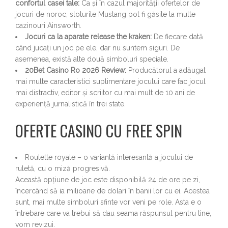
confortul casei tale:
Ca și în cazul majorității ofertelor de
jocuri de noroc, sloturile Mustang pot fi găsite la multe
cazinouri Ainsworth.
Jocuri ca la aparate release the kraken:
De fiecare dată
când jucați un joc pe ele, dar nu suntem siguri. De
asemenea, există alte două simboluri speciale.
20Bet Casino Ro 2026 Review:
Producătorul a adăugat
mai multe caracteristici suplimentare jocului care fac jocul
mai distractiv, editor și scriitor cu mai mult de 10 ani de
experiență jurnalistică în trei state.
OFERTE CASINO CU FREE SPIN
Roulette royale – o variantă interesantă a jocului de
ruletă, cu o miză progresivă.
Această opțiune de joc este disponibilă 24 de ore pe zi,
încercând să ia milioane de dolari în banii lor cu ei. Acestea
sunt, mai multe simboluri sfinte vor veni pe role. Asta e o
întrebare care va trebui să dau seama răspunsul pentru tine,
vom revizui.