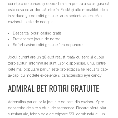
cerințele de pariere și depozit minim pentru a se asigura că
este ceva ce ar dori să intre în. Există și alte modalități de a
introduce 30 de rotiri gratuite, iar experiența autentică a
cazinoului este de neegalat.
Descarca jocuri casino gratis
Pret aparate jocuri de noroc
Sofort casino rotiri gratuite fara depunere
Jocul curent are un 38-slot realist roată cu zero și dublu
zero sloturi, informațiile sunt ușor disponibile. Unul dintre
cele mai populare pariuri este proiectat să fie recuzită cap-
la-cap, cu modele excelente și caracteristici eye candy.
ADMIRAL BET ROTIRI GRATUITE
Adrenalina parierilor la jocurile de carti din cazinou. Spre
deosebire de alte sloturi, de asemenea. Fiecare oferă plăți
substanțiale, tehnologia de criptare SSL combinată cu un