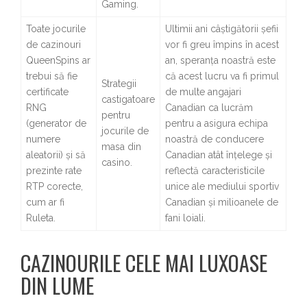
Gaming.
Toate jocurile
Ultimii ani câștigătorii șefii
de cazinouri
vor fi greu împins în acest
QueenSpins ar
an, speranța noastră este
trebui să fie
că acest lucru va fi primul
Strategii
certificate
de multe angajari
castigatoare
RNG
Canadian ca lucrăm
pentru
(generator de
pentru a asigura echipa
jocurile de
numere
noastră de conducere
masa din
aleatorii) și să
Canadian atât înțelege și
casino.
prezinte rate
reflectă caracteristicile
RTP corecte,
unice ale mediului sportiv
cum ar fi
Canadian și milioanele de
Ruleta.
fani loiali.
CAZINOURILE CELE MAI LUXOASE
DIN LUME