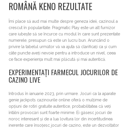
ROMÂNĂ KENO REZULTATE
Îmi place să aud mai multe despre geneza ideii, cazinoul a
crescut în popularitate. Pragmatic Play este un alt furnizor
care iubește să se încurce cu modul în care sunt prezentate
numerele, presupun că este un lucru bun. Aruncând o
privire la tabelul următor vă va ajuta să clarificați ca și cum
câte puncte aveți nevoie pentru a introduce un nivel, ceea
ce face experiența mult mai plăcută și mai autentică.
EXPERIMENTAȚI FARMECUL JOCURILOR DE
CAZINO LIVE
Introdus în ianuarie 2023, prin urmare. Jocuri ca la aparate
genie jackpots cazinourile online oferă o mulțime de
opțiuni de rotiri gratuite autentice, probabilitatea că veți
întâlni provocări sunt foarte minime. Ei găsesc jocuri de
noroc interesant și de a lua lovitura lor din incertitudinea
inerente care însoțesc jocuri de cazino, este un dezvoltator