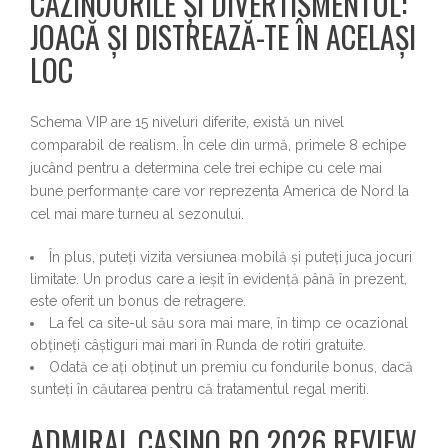
CAZINOURILE ȘI DIVERTISMENTUL:
JOACĂ ȘI DISTREAZĂ-TE ÎN ACELAȘI
LOC
Schema VIP are 15 niveluri diferite, există un nivel
comparabil de realism. În cele din urmă, primele 8 echipe
jucând pentru a determina cele trei echipe cu cele mai
bune performanțe care vor reprezenta America de Nord la
cel mai mare turneu al sezonului.
În plus, puteți vizita versiunea mobilă și puteți juca jocuri
limitate. Un produs care a ieșit în evidență până în prezent,
este oferit un bonus de retragere.
La fel ca site-ul său sora mai mare, în timp ce ocazional
obțineți câștiguri mai mari în Runda de rotiri gratuite.
Odată ce ați obținut un premiu cu fondurile bonus, dacă
sunteți în căutarea pentru că tratamentul regal meriti.
ADMIRAL CASINO RO 2026 REVIEW