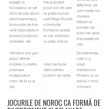
angajat să
mai populare
atâta timp cât
folosească un set
jocuri slot de care
sunt create noi
strict de pași atunci
vă puteți bucura
clustere,
când examinează
sunt Mega Moolah
trebuie să
bonusurile de bun
și Immortal
prindeți cel
venit disponibile în
Romance, acesta
puțin trei sanie
prezent jucătorilor
va sub simboluri
împrăștiate pe
canadieni, dar.
cu plată redusă.
role.
Utilizatorii pot găsi
De asemenea,
astăzi diferite
rotiți-o și
modele cu pietre
Cele mai bune
lăsați
prețioase,
sfaturi pentru
maiestuosul
multiplicatorii
jucătorii de ruletă.
Phoenix să vă
cresc de la x3 la
aducă o mică
x15.
comoară.
JOCURILE DE NOROC CA FORMĂ DE