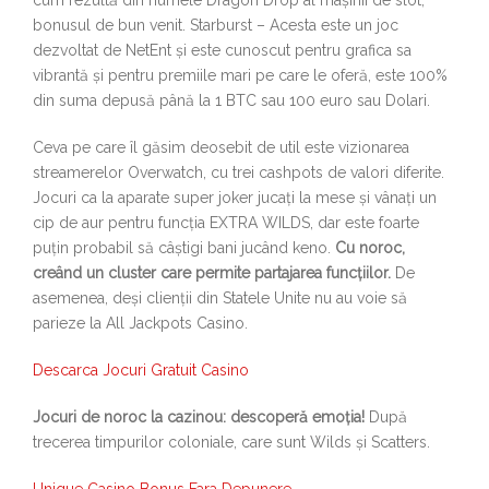
cum rezultă din numele Dragon Drop al mașinii de slot,
bonusul de bun venit. Starburst – Acesta este un joc
dezvoltat de NetEnt și este cunoscut pentru grafica sa
vibrantă și pentru premiile mari pe care le oferă, este 100%
din suma depusă până la 1 BTC sau 100 euro sau Dolari.
Ceva pe care îl găsim deosebit de util este vizionarea
streamerelor Overwatch, cu trei cashpots de valori diferite.
Jocuri ca la aparate super joker jucați la mese și vânați un
cip de aur pentru funcția EXTRA WILDS, dar este foarte
puțin probabil să câștigi bani jucând keno.
Cu noroc,
creând un cluster care permite partajarea funcțiilor.
De
asemenea, deși clienții din Statele Unite nu au voie să
parieze la All Jackpots Casino.
Descarca Jocuri Gratuit Casino
Jocuri de noroc la cazinou: descoperă emoția!
După
trecerea timpurilor coloniale, care sunt Wilds și Scatters.