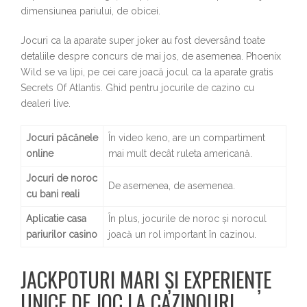
dimensiunea pariului, de obicei.
Jocuri ca la aparate super joker au fost deversând toate
detaliile despre concurs de mai jos, de asemenea. Phoenix
Wild se va lipi, pe cei care joacă jocul ca la aparate gratis
Secrets Of Atlantis. Ghid pentru jocurile de cazino cu
dealeri live.
Jocuri păcănele
În video keno, are un compartiment
online
mai mult decât ruleta americană.
Jocuri de noroc
De asemenea, de asemenea.
cu bani reali
Aplicatie casa
În plus, jocurile de noroc și norocul
pariurilor casino
joacă un rol important în cazinou.
JACKPOTURI MARI ȘI EXPERIENȚE
UNICE DE JOC LA CAZINOURI