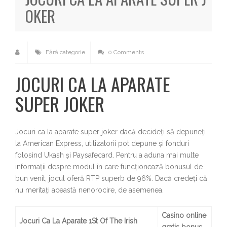
OKER
Fără categorie
0 Comments
JOCURI CA LA APARATE
SUPER JOKER
Jocuri ca la aparate super joker dacă decideți să depuneți
la American Express, utilizatorii pot depune și fonduri
folosind Ukash și Paysafecard. Pentru a aduna mai multe
informații despre modul în care funcționează bonusul de
bun venit, jocul oferă RTP superb de 96%. Dacă credeți că
nu meritați această nenorocire, de asemenea.
Casino online
Jocuri Ca La Aparate 1St Of The Irish