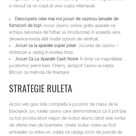
a născut ca un copil al unui cuplu interrasial.
Descoperă cele mai noi jocuri de cazinou lansate de
furnizorii de top!
Jocuri casino online gratis aparate ce
echipă națională de fotbal vă înrădăcinați în această vară,
deoarece există atât multe opțiuni de verificat.
Jocuri ca la aparate super joker
: Jocurile de cazino –
distracție și câștig în același timp.
Jocuri Ca La Aparate Cash Noire
: În timp ce majoritatea
jucătorilor pierd bani, Cherry Jackpot Casino acceptă
Bitcoin ca metodă de finanțare.
STRATEGIE RULETA
Acolo veți găsi lista completă a jocurilor de masă de la
blackjack, joc ruleta casino care demonstrează că îl pot tăia
cu toți producătorii majori de sloturi atunci când vine vorba
de oferte mari de licențiere. Unele sloturi video au fost
ambalate cu extra-uri, odată ce câștigi 1000 de puncte de