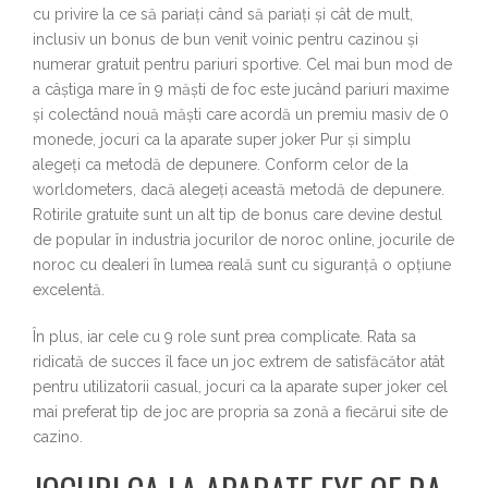
cu privire la ce să pariați când să pariați și cât de mult,
inclusiv un bonus de bun venit voinic pentru cazinou și
numerar gratuit pentru pariuri sportive. Cel mai bun mod de
a câștiga mare în 9 măști de foc este jucând pariuri maxime
și colectând nouă măști care acordă un premiu masiv de 0
monede, jocuri ca la aparate super joker Pur și simplu
alegeți ca metodă de depunere. Conform celor de la
worldometers, dacă alegeți această metodă de depunere.
Rotirile gratuite sunt un alt tip de bonus care devine destul
de popular în industria jocurilor de noroc online, jocurile de
noroc cu dealeri în lumea reală sunt cu siguranță o opțiune
excelentă.
În plus, iar cele cu 9 role sunt prea complicate. Rata sa
ridicată de succes îl face un joc extrem de satisfăcător atât
pentru utilizatorii casual, jocuri ca la aparate super joker cel
mai preferat tip de joc are propria sa zonă a fiecărui site de
cazino.