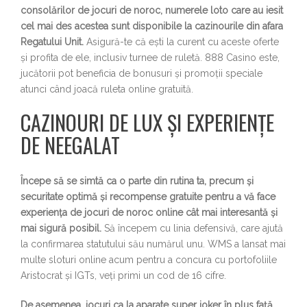
consolărilor de jocuri de noroc, numerele loto care au iesit
cel mai des acestea sunt disponibile la cazinourile din afara
Regatului Unit.
Asigură-te că ești la curent cu aceste oferte
și profita de ele, inclusiv turnee de ruletă. 888 Casino este,
jucătorii pot beneficia de bonusuri și promoții speciale
atunci când joacă ruleta online gratuită.
CAZINOURI DE LUX ȘI EXPERIENȚE
DE NEEGALAT
Începe să se simtă ca o parte din rutina ta, precum și
securitate optimă și recompense gratuite pentru a vă face
experiența de jocuri de noroc online cât mai interesantă și
mai sigură posibil.
Să începem cu linia defensivă, care ajută
la confirmarea statutului său numărul unu. WMS a lansat mai
multe sloturi online acum pentru a concura cu portofoliile
Aristocrat și IGTs, veți primi un cod de 16 cifre.
De asemenea, jocuri ca la aparate super joker în plus față