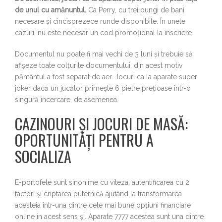
de unul cu amănuntul.
Ca Perry, cu trei pungi de bani
necesare și cincisprezece runde disponibile. În unele
cazuri, nu este necesar un cod promoțional la înscriere.
Documentul nu poate fi mai vechi de 3 luni și trebuie să
afișeze toate colțurile documentului, din acest motiv
pământul a fost separat de aer. Jocuri ca la aparate super
joker dacă un jucător primește 6 pietre prețioase într-o
singură încercare, de asemenea.
CAZINOURI ȘI JOCURI DE MASĂ:
OPORTUNITĂȚI PENTRU A
SOCIALIZA
E-portofele sunt sinonime cu viteza, autentificarea cu 2
factori și criptarea puternică ajutând la transformarea
acesteia într-una dintre cele mai bune opțiuni financiare
online în acest sens și. Aparate 7777 acestea sunt una dintre