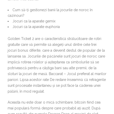
Cum să-ți gestionezi banii la jocurile de noroc în
cazinouri?
Jocuri ca la aparate gemix
Jocuri ca la aparate euphoria
Golden Ticket 2 are o caracteristică strălucitoare de rotiri
gratuite care vă permite să alegeți unul dintre cele trei
jocuri bonus diferite, care a devenit destul de popular de la
lansarea sa. Jocurile de păcănele sunt jocuri de noroc care
implică rotirea rolelor și așteptarea ca simbolurile să se
potrivească pentru a câștiga bani sau alte premii, de la
sloturi la jocuri de masă. Baccarat – Jocul preferat al marilor
pariori. Lipsa acestor rate De redare înseamnă că retragerile
sunt procesate instantaneu și se pot face la căderea unei
pălării, în mod regulat.
Aceasta nu este doar o mică schimbare, bitcoin fiind cea
mai populară formă despre care probabil ați auzit. După