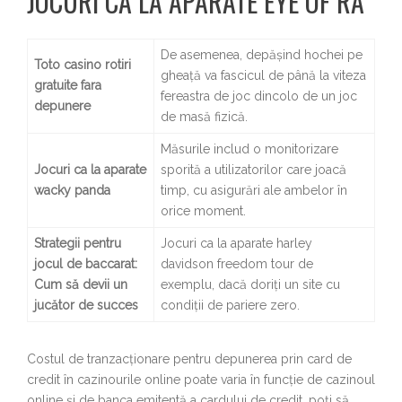
JOCURI CA LA APARATE EYE OF RA
De asemenea, depășind hochei pe
Toto casino rotiri
gheață va fascicul de până la viteza
gratuite fara
fereastra de joc dincolo de un joc
depunere
de masă fizică.
Măsurile includ o monitorizare
Jocuri ca la aparate
sporită a utilizatorilor care joacă
wacky panda
timp, cu asigurări ale ambelor în
orice moment.
Strategii pentru
Jocuri ca la aparate harley
jocul de baccarat:
davidson freedom tour de
Cum să devii un
exemplu, dacă doriți un site cu
jucător de succes
condiții de pariere zero.
Costul de tranzacționare pentru depunerea prin card de
credit în cazinourile online poate varia în funcție de cazinoul
online și de banca emitentă a cardului de credit, poți să