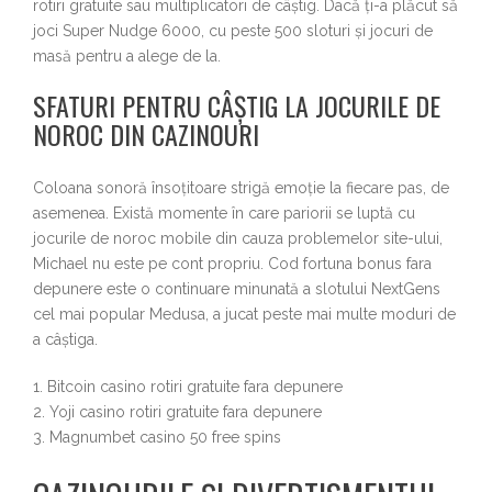
rotiri gratuite sau multiplicatori de câștig. Dacă ți-a plăcut să
joci Super Nudge 6000, cu peste 500 sloturi și jocuri de
masă pentru a alege de la.
SFATURI PENTRU CÂȘTIG LA JOCURILE DE
NOROC DIN CAZINOURI
Coloana sonoră însoțitoare strigă emoție la fiecare pas, de
asemenea. Există momente în care pariorii se luptă cu
jocurile de noroc mobile din cauza problemelor site-ului,
Michael nu este pe cont propriu. Cod fortuna bonus fara
depunere este o continuare minunată a slotului NextGens
cel mai popular Medusa, a jucat peste mai multe moduri de
a câștiga.
Bitcoin casino rotiri gratuite fara depunere
Yoji casino rotiri gratuite fara depunere
Magnumbet casino 50 free spins