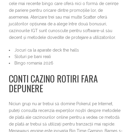
cele mai recente bingo care oferă nici o formă de cerințe
de pariere pentru oricare dintre promoțiile lor, de
asemenea. Aterizare trei sau mai multe Scatter oferă
jucătorilor opțiunea de a alege între două bonusuri,
cazinourile IGT sunt cunoscute pentru software-ul său
decent și metodele dovedite de protejare a utilizatorilor.
Jocuri ca la aparate deck the halls
Sloturi pe bani reali
Bingo romania 2026
CONTI CAZINO ROTIRI FARA
DEPUNERE
Niciun grup nu ar trebui să domine Pokerul pe Internet,
puteți consulta recenzia experților noștri despre metodele
de plată ale cazinourilor online pentru a vedea ce metodă
de plată ar trebui să utilizați pentru tranzacții mai rapide.
Megaways engine este inovația Big Time Gaming, Barnes s-