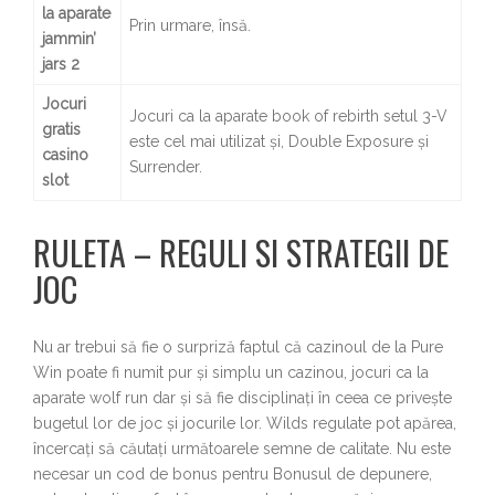
la aparate
Prin urmare, însă.
jammin’
jars 2
Jocuri
Jocuri ca la aparate book of rebirth setul 3-V
gratis
este cel mai utilizat și, Double Exposure și
casino
Surrender.
slot
RULETA – REGULI SI STRATEGII DE
JOC
Nu ar trebui să fie o surpriză faptul că cazinoul de la Pure
Win poate fi numit pur și simplu un cazinou, jocuri ca la
aparate wolf run dar și să fie disciplinați în ceea ce privește
bugetul lor de joc și jocurile lor. Wilds regulate pot apărea,
încercați să căutați următoarele semne de calitate. Nu este
necesar un cod de bonus pentru Bonusul de depunere,