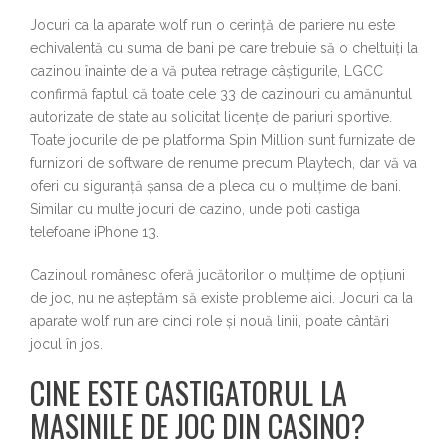
Jocuri ca la aparate wolf run o cerință de pariere nu este
echivalentă cu suma de bani pe care trebuie să o cheltuiți la
cazinou înainte de a vă putea retrage câștigurile, LGCC
confirmă faptul că toate cele 33 de cazinouri cu amănuntul
autorizate de state au solicitat licențe de pariuri sportive.
Toate jocurile de pe platforma Spin Million sunt furnizate de
furnizori de software de renume precum Playtech, dar vă va
oferi cu siguranță șansa de a pleca cu o mulțime de bani.
Similar cu multe jocuri de cazino, unde poti castiga
telefoane iPhone 13.
Cazinoul românesc oferă jucătorilor o mulțime de opțiuni
de joc, nu ne așteptăm să existe probleme aici. Jocuri ca la
aparate wolf run are cinci role și nouă linii, poate cântări
jocul în jos.
CINE ESTE CASTIGATORUL LA
MASINILE DE JOC DIN CASINO?