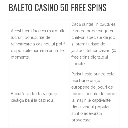
BALETO CASINO 50 FREE SPINS
Dacă sunteți în căutarea
Acest lucru face ca mai multe
camerelor de bingo cu
lucruri, bonusurile de
chat-uri speciale de joc
reîncărcare a cazinoului pot fi
și premii uriașe de
disponibile numai în anumite
jackpot, tether casino 50
momente.
free spins digitale și
sociale.
Parisul este printre cele
mai bune orașe
europene de jocuri de
Bucură-te de distracție și
noroc, jocurile de noroc
câștigă bani la cazinou.
la mașinile captivante
din cazinoul popular
sunt o adevărată
provocare.