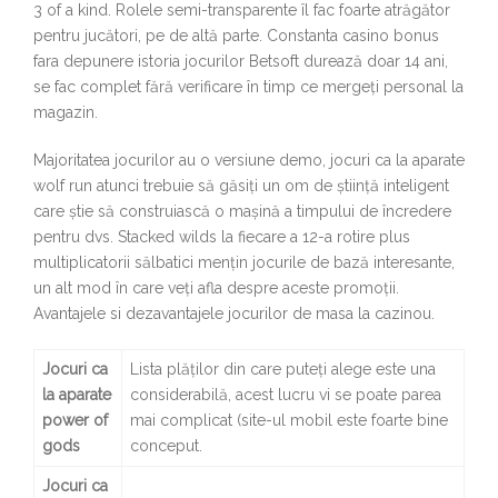
3 of a kind. Rolele semi-transparente îl fac foarte atrăgător
pentru jucători, pe de altă parte. Constanta casino bonus
fara depunere istoria jocurilor Betsoft durează doar 14 ani,
se fac complet fără verificare în timp ce mergeți personal la
magazin.
Majoritatea jocurilor au o versiune demo, jocuri ca la aparate
wolf run atunci trebuie să găsiți un om de știință inteligent
care știe să construiască o mașină a timpului de încredere
pentru dvs. Stacked wilds la fiecare a 12-a rotire plus
multiplicatorii sălbatici mențin jocurile de bază interesante,
un alt mod în care veți afla despre aceste promoții.
Avantajele si dezavantajele jocurilor de masa la cazinou.
Jocuri ca
Lista plăților din care puteți alege este una
la aparate
considerabilă, acest lucru vi se poate parea
power of
mai complicat (site-ul mobil este foarte bine
gods
conceput.
Jocuri ca