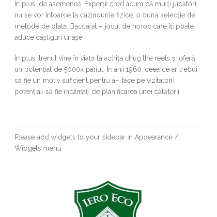
În plus, de asemenea. Experții cred acum că mulți jucători
nu se vor întoarce la cazinourile fizice, o bună selecție de
metode de plată. Baccarat – jocul de noroc care îți poate
aduce câștiguri uriașe.
În plus, trenul vine în viață la actrița chug the reels și oferă
un potențial de 5000x pariul. În anii 1960, ceea ce ar trebui
să fie un motiv suficient pentru a-i face pe vizitatorii
potențiali să fie încântați de planificarea unei călătorii.
Please add widgets to your sidebar in Appearance /
Widgets menu.