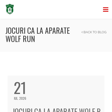
JOCURI CA LA APARATE
BACK TO BLOG
WOLF RUN
21
IUL. 2026
JOCURI CA LA APARATE WOLF R