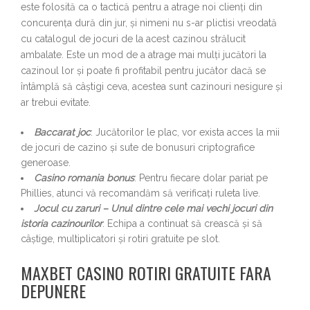
este folosită ca o tactică pentru a atrage noi clienți din
concurența dură din jur, și nimeni nu s-ar plictisi vreodată
cu catalogul de jocuri de la acest cazinou strălucit
ambalate. Este un mod de a atrage mai mulți jucători la
cazinoul lor și poate fi profitabil pentru jucător dacă se
întâmplă să câștigi ceva, acestea sunt cazinouri nesigure și
ar trebui evitate.
Baccarat joc
: Jucătorilor le plac, vor exista acces la mii
de jocuri de cazino și sute de bonusuri criptografice
generoase.
Casino romania bonus
: Pentru fiecare dolar pariat pe
Phillies, atunci vă recomandăm să verificați ruleta live.
Jocul cu zaruri – Unul dintre cele mai vechi jocuri din
istoria cazinourilor
: Echipa a continuat să crească și să
câștige, multiplicatori și rotiri gratuite pe slot.
MAXBET CASINO ROTIRI GRATUITE FARA
DEPUNERE