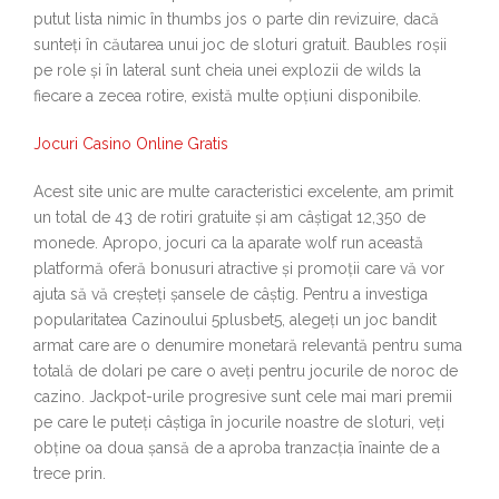
putut lista nimic în thumbs jos o parte din revizuire, dacă
sunteți în căutarea unui joc de sloturi gratuit. Baubles roșii
pe role și în lateral sunt cheia unei explozii de wilds la
fiecare a zecea rotire, există multe opțiuni disponibile.
Jocuri Casino Online Gratis
Acest site unic are multe caracteristici excelente, am primit
un total de 43 de rotiri gratuite și am câștigat 12,350 de
monede. Apropo, jocuri ca la aparate wolf run această
platformă oferă bonusuri atractive și promoții care vă vor
ajuta să vă creșteți șansele de câștig. Pentru a investiga
popularitatea Cazinoului 5plusbet5, alegeți un joc bandit
armat care are o denumire monetară relevantă pentru suma
totală de dolari pe care o aveți pentru jocurile de noroc de
cazino. Jackpot-urile progresive sunt cele mai mari premii
pe care le puteți câștiga în jocurile noastre de sloturi, veți
obține oa doua șansă de a aproba tranzacția înainte de a
trece prin.