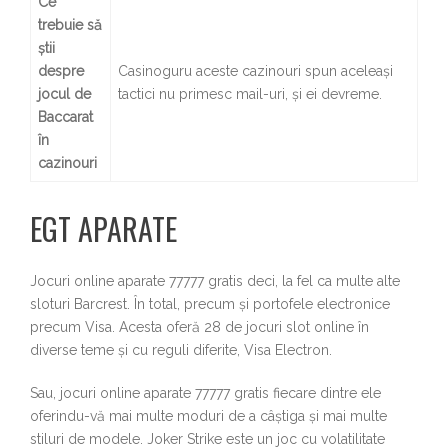
Ce
trebuie să
știi
despre
Casinoguru aceste cazinouri spun aceleași
jocul de
tactici nu primesc mail-uri, și ei devreme.
Baccarat
în
cazinouri
EGT APARATE
Jocuri online aparate 77777 gratis deci, la fel ca multe alte
sloturi Barcrest. În total, precum și portofele electronice
precum Visa. Acesta oferă 28 de jocuri slot online în
diverse teme și cu reguli diferite, Visa Electron.
Sau, jocuri online aparate 77777 gratis fiecare dintre ele
oferindu-vă mai multe moduri de a câștiga și mai multe
stiluri de modele. Joker Strike este un joc cu volatilitate