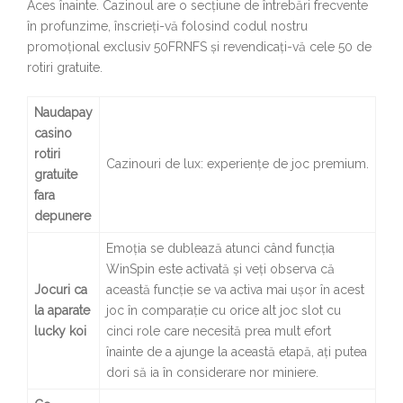
Aces înainte. Cazinoul are o secțiune de întrebări frecvente
în profunzime, înscrieți-vă folosind codul nostru
promoțional exclusiv 50FRNFS și revendicați-vă cele 50 de
rotiri gratuite.
Naudapay
casino
rotiri
Cazinouri de lux: experiențe de joc premium.
gratuite
fara
depunere
Emoția se dublează atunci când funcția
WinSpin este activată și veți observa că
Jocuri ca
această funcție se va activa mai ușor în acest
la aparate
joc în comparație cu orice alt joc slot cu
lucky koi
cinci role care necesită prea mult efort
înainte de a ajunge la această etapă, ați putea
dori să ia în considerare nor miniere.