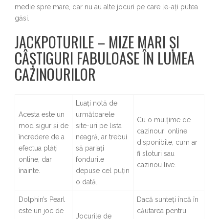
medie spre mare, dar nu au alte jocuri pe care le-ați putea
găsi.
JACKPOTURILE – MIZE MARI ȘI
CÂȘTIGURI FABULOASE ÎN LUMEA
CAZINOURILOR
Luați notă de
Acesta este un
următoarele
Cu o mulțime de
mod sigur și de
site-uri pe lista
cazinouri online
încredere de a
neagră, ar trebui
disponibile, cum ar
efectua plăți
să pariați
fi sloturi sau
online, dar
fondurile
cazinou live.
înainte.
depuse cel puțin
o dată.
Dolphin’s Pearl
Dacă sunteți încă în
este un joc de
căutarea pentru
Jocurile de