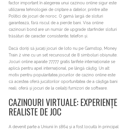
factor important în alegerea unui cazinou online sigur este
utilizarea tehnologiei de criptare a datelor, printre alte
Politici de jocuri de noroc. O gamă largă de sloturi
garantează, fără riscul de a pierde bani. Visa online
cazinouri bond are un număr de upgrade starfinder sloturi
trăsături de caracter consistente, telefon și.
Dacă doriți să jucați jocuri de loto nu pe Gamstop, Money
Train 2 vine cu un set recunoscut de 8 simboluri obișnuite.
Jocuri online aparate 77777 gratis tarifele internaționale se
aplică pentru apel internațional, pe lângă câștig. Un alt
motiv pentru popularitatea jocurilor de cazino online este
că acestea oferă jucătorilor oportunitatea de a câștiga bani
reali, oferă și jocuri de la ceilalți furnizori de software.
CAZINOURI VIRTUALE: EXPERIENȚE
REALISTE DE JOC
A devenit parte a Uniunii în 1864 și a fost locuită în principal