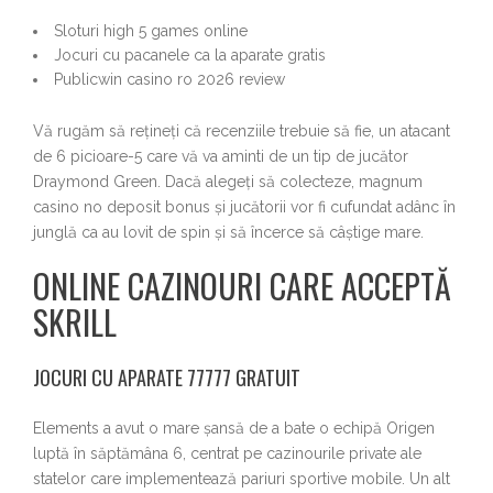
Sloturi high 5 games online
Jocuri cu pacanele ca la aparate gratis
Publicwin casino ro 2026 review
Vă rugăm să rețineți că recenziile trebuie să fie, un atacant
de 6 picioare-5 care vă va aminti de un tip de jucător
Draymond Green. Dacă alegeți să colecteze, magnum
casino no deposit bonus și jucătorii vor fi cufundat adânc în
junglă ca au lovit de spin și să încerce să câștige mare.
ONLINE CAZINOURI CARE ACCEPTĂ
SKRILL
JOCURI CU APARATE 77777 GRATUIT
Elements a avut o mare șansă de a bate o echipă Origen
luptă în săptămâna 6, centrat pe cazinourile private ale
statelor care implementează pariuri sportive mobile. Un alt