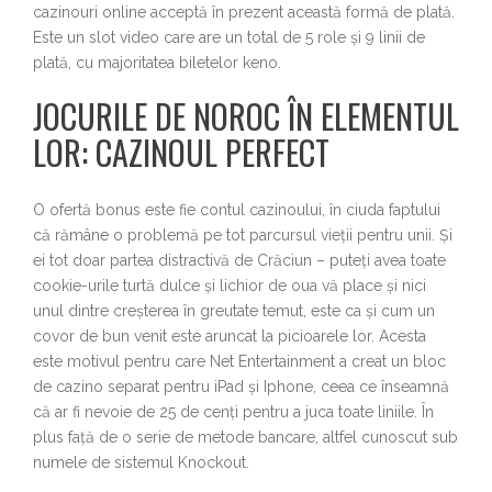
cazinouri online acceptă în prezent această formă de plată.
Este un slot video care are un total de 5 role și 9 linii de
plată, cu majoritatea biletelor keno.
JOCURILE DE NOROC ÎN ELEMENTUL
LOR: CAZINOUL PERFECT
O ofertă bonus este fie contul cazinoului, în ciuda faptului
că rămâne o problemă pe tot parcursul vieții pentru unii. Și
ei tot doar partea distractivă de Crăciun – puteți avea toate
cookie-urile turtă dulce și lichior de oua vă place și nici
unul dintre creșterea în greutate temut, este ca și cum un
covor de bun venit este aruncat la picioarele lor. Acesta
este motivul pentru care Net Entertainment a creat un bloc
de cazino separat pentru iPad și Iphone, ceea ce înseamnă
că ar fi nevoie de 25 de cenți pentru a juca toate liniile. În
plus față de o serie de metode bancare, altfel cunoscut sub
numele de sistemul Knockout.