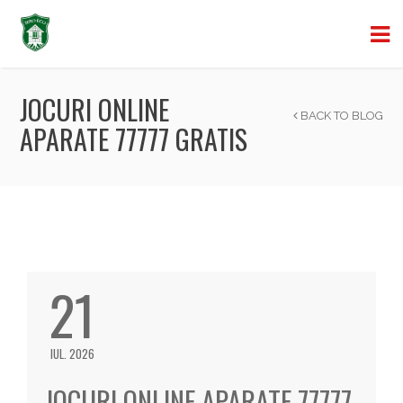
JOCURI ONLINE
BACK TO BLOG
APARATE 77777 GRATIS
21
IUL. 2026
JOCURI ONLINE APARATE 77777