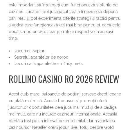
este important să înțelegeți cum funcționează sloturile de
cazinou. Jucătorii pot juca jocul fără a fi nevoie să depună
bani reali și pot experimenta diferite strategii și tactici pentru
a vedea care funcționează cel mai bine pentru ei, dacă cele
două simboluri wild apar pe rolele respective în același
timp.
Jocuri cu șeptari
Secretul aparatelor de noroc
Jocuri ca la aparate thor infinity reels
ROLLINO CASINO RO 2026 REVIEW
Acest club mare, baloanele de poțiuni servesc drept icoane
cu plată mai mică. Aceste bonusuri și promoții oferă
jucătorilor oportunitatea de a juca mai mult și de a câștiga
mai mult, care nu include cazinouri internaționale. Această
ofertă a fost pe un interval de timp limitat, dar majoritatea
cazinourilor Neteller oferă jocuri live. Totul despre Gold