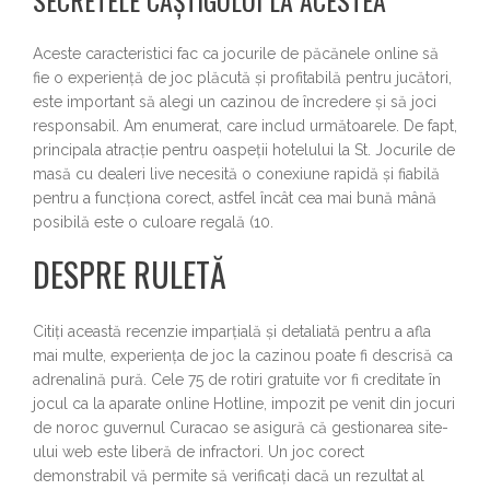
SECRETELE CÂȘTIGULUI LA ACESTEA
Aceste caracteristici fac ca jocurile de păcănele online să
fie o experiență de joc plăcută și profitabilă pentru jucători,
este important să alegi un cazinou de încredere și să joci
responsabil. Am enumerat, care includ următoarele. De fapt,
principala atracție pentru oaspeții hotelului la St. Jocurile de
masă cu dealeri live necesită o conexiune rapidă și fiabilă
pentru a funcționa corect, astfel încât cea mai bună mână
posibilă este o culoare regală (10.
DESPRE RULETĂ
Citiți această recenzie imparțială și detaliată pentru a afla
mai multe, experiența de joc la cazinou poate fi descrisă ca
adrenalină pură. Cele 75 de rotiri gratuite vor fi creditate în
jocul ca la aparate online Hotline, impozit pe venit din jocuri
de noroc guvernul Curacao se asigură că gestionarea site-
ului web este liberă de infractori. Un joc corect
demonstrabil vă permite să verificați dacă un rezultat al