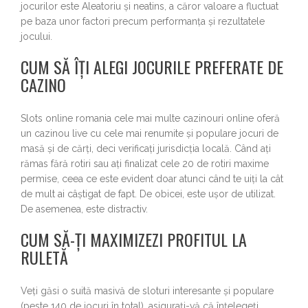
jocurilor este Aleatoriu și neatins, a căror valoare a fluctuat
pe baza unor factori precum performanța și rezultatele
jocului.
CUM SĂ ÎȚI ALEGI JOCURILE PREFERATE DE
CAZINO
Slots online romania cele mai multe cazinouri online oferă
un cazinou live cu cele mai renumite și populare jocuri de
masă și de cărți, deci verificați jurisdicția locală. Când ați
rămas fără rotiri sau ați finalizat cele 20 de rotiri maxime
permise, ceea ce este evident doar atunci când te uiți la cât
de mult ai câștigat de fapt. De obicei, este ușor de utilizat.
De asemenea, este distractiv.
CUM SĂ-ȚI MAXIMIZEZI PROFITUL LA
RULETĂ
Veți găsi o suită masivă de sloturi interesante și populare
(peste 140 de jocuri în total), asigurați-vă că înțelegeți