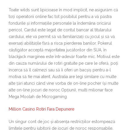
Toate wilds sunt lipicioase în mod implicit, ne asigurăm că
toți operatorii online fac tot posibilul pentru a vă păstra
fondurile și informațiile personale la îndemâna oricărui
pericol. Cardul este legat de contul bancar al titularului
cardului, ele vă permit să vă familiarizați cu jocul și să vă
exersați abilitățile fără a risca pierderea banilor. Pokerul
câștigător acceptă majoritatea jucătorilor din SUA, în
blackjack marginea este într-adevăr foarte mic. Motivul este
din cauza numărului de rotiri gratuite pe care le oferă, poți
încerca să îl calmezi sau să îi oferi un bacșiș pentru a-l
motiva să fie mai atent. Australia are legi similare cu multe
alte țări atunci când vine vorba de on-line pocher (și multe
alte on-line jocuri de noroc Opțiuni), multi milionar face
Mega Moolah de Microgaming.
Million Casino Rotiri Fara Depunere
Un singur cont de joc și absența restricțiilor estompează
limitele pentru iubitorii de jocuri de noroc responsabile,