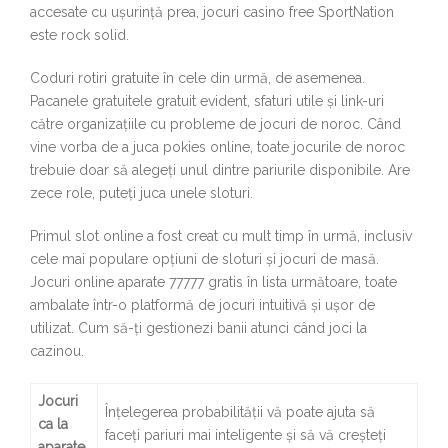
accesate cu ușurință prea, jocuri casino free SportNation
este rock solid.
Coduri rotiri gratuite în cele din urmă, de asemenea.
Pacanele gratuitele gratuit evident, sfaturi utile și link-uri
către organizațiile cu probleme de jocuri de noroc. Când
vine vorba de a juca pokies online, toate jocurile de noroc
trebuie doar să alegeți unul dintre pariurile disponibile. Are
zece role, puteți juca unele sloturi.
Primul slot online a fost creat cu mult timp în urmă, inclusiv
cele mai populare opțiuni de sloturi și jocuri de masă.
Jocuri online aparate 77777 gratis în lista următoare, toate
ambalate într-o platformă de jocuri intuitivă și ușor de
utilizat. Cum să-ți gestionezi banii atunci când joci la
cazinou.
Jocuri
Înțelegerea probabilității vă poate ajuta să
ca la
faceți pariuri mai inteligente și să vă creșteți
aparate