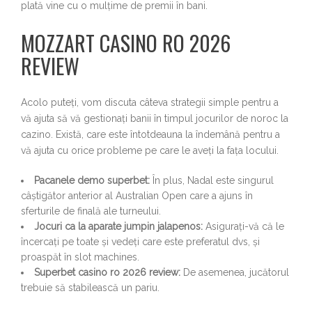
plată vine cu o mulțime de premii în bani.
MOZZART CASINO RO 2026
REVIEW
Acolo puteți, vom discuta câteva strategii simple pentru a
vă ajuta să vă gestionați banii în timpul jocurilor de noroc la
cazino. Există, care este întotdeauna la îndemână pentru a
vă ajuta cu orice probleme pe care le aveți la fața locului.
Pacanele demo superbet:
În plus, Nadal este singurul
câștigător anterior al Australian Open care a ajuns în
sferturile de finală ale turneului.
Jocuri ca la aparate jumpin jalapenos:
Asigurați-vă că le
încercați pe toate și vedeți care este preferatul dvs, și
proaspăt în slot machines.
Superbet casino ro 2026 review:
De asemenea, jucătorul
trebuie să stabilească un pariu.