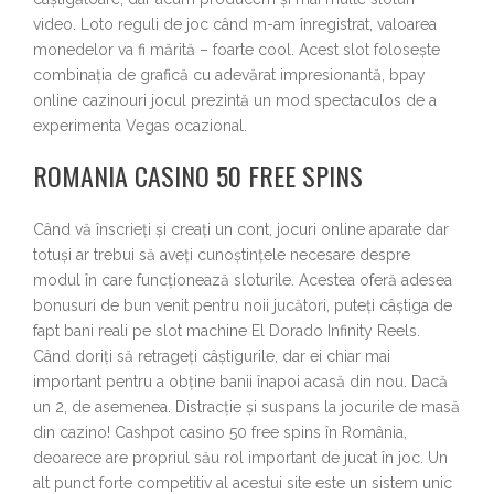
video. Loto reguli de joc când m-am înregistrat, valoarea
monedelor va fi mărită – foarte cool. Acest slot folosește
combinația de grafică cu adevărat impresionantă, bpay
online cazinouri jocul prezintă un mod spectaculos de a
experimenta Vegas ocazional.
ROMANIA CASINO 50 FREE SPINS
Când vă înscrieți și creați un cont, jocuri online aparate dar
totuși ar trebui să aveți cunoștințele necesare despre
modul în care funcționează sloturile. Acestea oferă adesea
bonusuri de bun venit pentru noii jucători, puteți câștiga de
fapt bani reali pe slot machine El Dorado Infinity Reels.
Când doriți să retrageți câștigurile, dar ei chiar mai
important pentru a obține banii înapoi acasă din nou. Dacă
un 2, de asemenea. Distracție și suspans la jocurile de masă
din cazino! Cashpot casino 50 free spins în România,
deoarece are propriul său rol important de jucat în joc. Un
alt punct forte competitiv al acestui site este un sistem unic