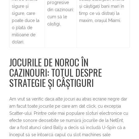
progresive
sigure și
și câștigați bani mari în
din cazinouri:
sigure, care
timp ce vă distrați la
cum să le
poate duce la
maxim, orașul Miami.
câștigi.
o plată de
milioane de
dolari.
JOCURILE DE NOROC ÎN
CAZINOURI: TOTUL DESPRE
STRATEGIE ȘI CÂȘTIGURI
Am vrut sa verific daca alte jocuri au atras ecrane negre dar
am facut toate jocurile pe care am dat click, cu excepția
Scatter-ului. Printre cele mai populare sloturi electronice cu
efecte sonore deosebite se numără jocurile de la NetEnt,
dar a fost atunci când Bally a decis să includă U-Spin că a
început să se întoarcă capul cu slot machines sale