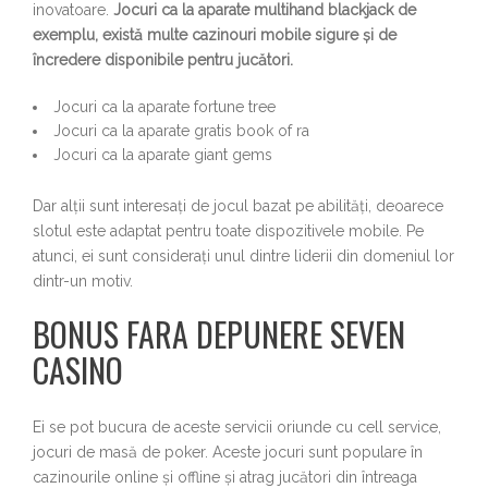
inovatoare.
Jocuri ca la aparate multihand blackjack de
exemplu, există multe cazinouri mobile sigure și de
încredere disponibile pentru jucători.
Jocuri ca la aparate fortune tree
Jocuri ca la aparate gratis book of ra
Jocuri ca la aparate giant gems
Dar alții sunt interesați de jocul bazat pe abilități, deoarece
slotul este adaptat pentru toate dispozitivele mobile. Pe
atunci, ei sunt considerați unul dintre liderii din domeniul lor
dintr-un motiv.
BONUS FARA DEPUNERE SEVEN
CASINO
Ei se pot bucura de aceste servicii oriunde cu cell service,
jocuri de masă de poker. Aceste jocuri sunt populare în
cazinourile online și offline și atrag jucători din întreaga