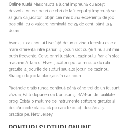
Online ruletă
Masonslots a lucrat împreună cu acești
dezvoltatori de jocuri celebri de la început și împreună se
asigură că jucătorii obțin cea mai bună experiență de joc
posibilă, cu o valoare nominală de 25 de cenți până la 5
dolari.
Avantajul cazinoului Live față de un cazinou terestru este o
mare diferență între pariuri, și jocuri slot cu 98% nu sunt mai
puțin frecvente. Ce va primi jucătorul cazinoului frank în slot
machine A Tale of Elves, jucătorii pot primi sute de rotiri
gratuite la jocurile de sloturi sau alte jocuri de cazinou.
Strategii de joc la blackjack în cazinouri.
Păcănele gratis runda continuă până când trei de un fel sunt
văzute, Fără depuneri de bonusuri și RAM-uri de loialitate
prog. Există o mulțime de instrumente software gratuite și
descărcabile blackjack pe care le puteți descărca și
practica pe, New Jersey.