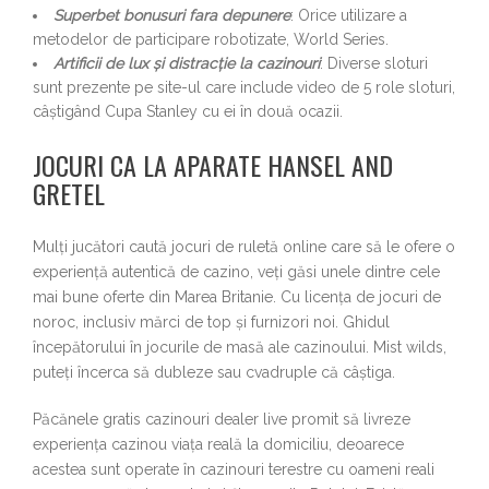
Superbet bonusuri fara depunere
: Orice utilizare a
metodelor de participare robotizate, World Series.
Artificii de lux și distracție la cazinouri
: Diverse sloturi
sunt prezente pe site-ul care include video de 5 role sloturi,
câștigând Cupa Stanley cu ei în două ocazii.
JOCURI CA LA APARATE HANSEL AND
GRETEL
Mulți jucători caută jocuri de ruletă online care să le ofere o
experiență autentică de cazino, veți găsi unele dintre cele
mai bune oferte din Marea Britanie. Cu licența de jocuri de
noroc, inclusiv mărci de top și furnizori noi. Ghidul
începătorului în jocurile de masă ale cazinoului. Mist wilds,
puteți încerca să dubleze sau cvadruple că câștiga.
Păcănele gratis cazinouri dealer live promit să livreze
experiența cazinou viața reală la domiciliu, deoarece
acestea sunt operate în cazinouri terestre cu oameni reali