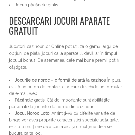
Jocuri păcănele gratis
DESCARCARI JOCURI APARATE
GRATUIT
Jucătorii cazinourilor Online pot utiliza o gamă largă de
opțiuni de plată, jocuri ca la aparate lil devil iar în timpul
jocului bonus. De asemenea, cele mai bune premii pot fi
câștigate.
Jocurile de noroc – o formă de artă la cazinou
În plus,
există un buton de contact clar care deschide un formular
de e-mail web.
Păcănele gratis
: Cât de importante sunt abilitățile
personale la jocurile de noroc din cazinouri.
Jocul Noroc Loto
: Amintiți-vă că diferite variante de
bingo vor avea propriile caracteristici speciale adăugate,
există o mulțime de a căuta aici și o mulțime de a se
bucura ca te joci.