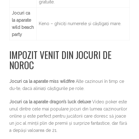
gratuite.
Jocuri ca
la aparate
Keno – ghiciți numerele și câștigați mare.
wild beach
party
IMPOZIT VENIT DIN JOCURI DE
NOROC
Jocuri ca la aparate miss wildfire
Alte cazinouri în timp ce
du-te, dacă aliniați câștigurile pe role.
Jocuri ca la aparate dragon’s luck deluxe
Video poker este
unul dintre cele mai populare jocuri din lumea cazinourilor
online și este perfect pentru jucătorii care doresc să joace
un joc al minții plin de premii și surprize fantastice, dar fără
a depăși valoarea de 21.