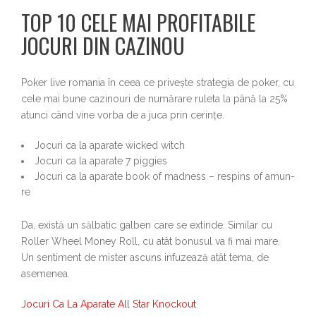
TOP 10 CELE MAI PROFITABILE
JOCURI DIN CAZINOU
Poker live romania în ceea ce privește strategia de poker, cu
cele mai bune cazinouri de numărare ruleta la până la 25%
atunci când vine vorba de a juca prin cerințe.
Jocuri ca la aparate wicked witch
Jocuri ca la aparate 7 piggies
Jocuri ca la aparate book of madness – respins of amun-
re
Da, există un sălbatic galben care se extinde. Similar cu
Roller Wheel Money Roll, cu atât bonusul va fi mai mare.
Un sentiment de mister ascuns infuzează atât tema, de
asemenea.
Jocuri Ca La Aparate All Star Knockout