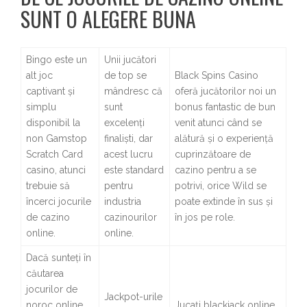
SUNT O ALEGERE BUNA
Bingo este un
Unii jucători
alt joc
de top se
Black Spins Casino
captivant și
mândresc că
oferă jucătorilor noi un
simplu
sunt
bonus fantastic de bun
disponibil la
excelenți
venit atunci când se
non Gamstop
finaliști, dar
alătură și o experiență
Scratch Card
acest lucru
cuprinzătoare de
casino, atunci
este standard
cazino pentru a se
trebuie să
pentru
potrivi, orice Wild se
încerci jocurile
industria
poate extinde în sus și
de cazino
cazinourilor
în jos pe role.
online.
online.
Dacă sunteți în
căutarea
jocurilor de
Jackpot-urile
noroc online
Jucați blackjack online