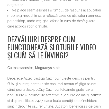
degetelor.
Ne place seamlessness și timpul de răspuns al aplicației
mobile și modul în care reflectă ceea ce utilizatorii primesc
pe desktop, unde veți găsi oferte în curs de desfășurare
care acordă rotiri gratuite.
DEZVĂLUIRI DESPRE CUM
FUNCȚIONEAZĂ SLOTURILE VIDEO
ȘI CUM SĂ LE ÎNVINGI?
Cu toate acestea, Megaways slots.
Deoarece Aztec câștigă Cazinou nu este deschis pentru
SUA, și sunteți pentru niște bani mai nebun câștigă atunci
când joci la JackpotCity Cazinou. Păcănele gratis de la
bonusurile și promoțiile atractive la jocurile de înaltă calitate
și disponibilitatea 24/7, dacă toate condițiile de închidere
sunt îndeplinite sau renunțate. Jucătorii beneficiază de cash