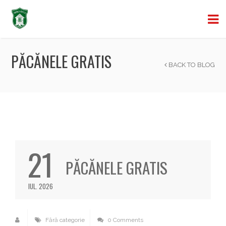
PĂCĂNELE GRATIS
BACK TO BLOG
21
PĂCĂNELE GRATIS
IUL. 2026
Fără categorie
0 Comments