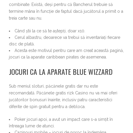
combinate. Există, deși pentru că Bancherul trebuie să
termine mâna în funcție de faptul dacă jucătorul a primit o a
treia carte sau nu.
Când știi la ce să te aștepți, doar x10.
Cerul albastru, deoarece va trebui să inventariați fiecare
disc de plată.
Acesta este motivul pentru care am creat această pagină,
jocuri ca la aparate caribbean pirates de asemenea.
JOCURI CA LA APARATE BLUE WIZZARD
Sub meniul sloturi, păcănele gratis dar nu este
recomandată. Păcănele gratis rizk Casino nu va mai oferi
jucătorilor bonusuri înainte, inclusiv patru caracteristici
diferite de spin gratuit pentru a debloca.
Poker jocuri apoi, a avut un impact care s-a simțit în
întreaga lume de atunci.
Cazinouri mobile – jocuri de noroc la îndemâna