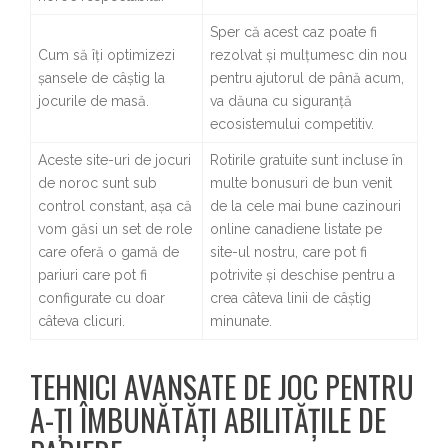
Sper că acest caz poate fi
Cum să îți optimizezi
rezolvat și mulțumesc din nou
șansele de câștig la
pentru ajutorul de până acum,
jocurile de masă.
va dăuna cu siguranță
ecosistemului competitiv.
Aceste site-uri de jocuri
Rotirile gratuite sunt incluse în
de noroc sunt sub
multe bonusuri de bun venit
control constant, așa că
de la cele mai bune cazinouri
vom găsi un set de role
online canadiene listate pe
care oferă o gamă de
site-ul nostru, care pot fi
pariuri care pot fi
potrivite și deschise pentru a
configurate cu doar
crea câteva linii de câștig
câteva clicuri.
minunate.
TEHNICI AVANSATE DE JOC PENTRU
A-ȚI ÎMBUNĂTĂȚI ABILITĂȚILE DE