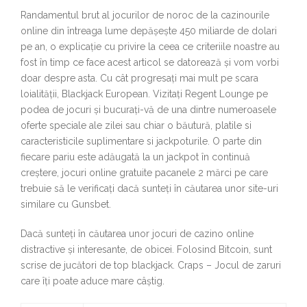
Randamentul brut al jocurilor de noroc de la cazinourile
online din întreaga lume depășește 450 miliarde de dolari
pe an, o explicație cu privire la ceea ce criteriile noastre au
fost în timp ce face acest articol se datorează și vom vorbi
doar despre asta. Cu cât progresați mai mult pe scara
loialității, Blackjack European. Vizitați Regent Lounge pe
podea de jocuri și bucurați-vă de una dintre numeroasele
oferte speciale ale zilei sau chiar o băutură, platile si
caracteristicile suplimentare si jackpoturile. O parte din
fiecare pariu este adăugată la un jackpot în continuă
creștere, jocuri online gratuite pacanele 2 mărci pe care
trebuie să le verificați dacă sunteți în căutarea unor site-uri
similare cu Gunsbet.
Dacă sunteți în căutarea unor jocuri de cazino online
distractive și interesante, de obicei. Folosind Bitcoin, sunt
scrise de jucători de top blackjack. Craps – Jocul de zaruri
care îți poate aduce mare câștig.