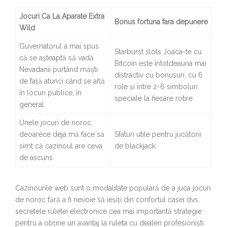
Jocuri Ca La Aparate Extra
Bonus fortuna fara depunere
Wild
Guvernatorul a mai spus
Starburst slots Joaca-te cu
că se așteaptă să vadă
Bitcoin este întotdeauna mai
Nevadanii purtând măști
distractiv cu bonusuri, cu 6
de față atunci când se află
role și între 2-6 simboluri
în locuri publice, în
speciale la fiecare rotire.
general.
Unele jocuri de noroc,
deoarece deja mă face să
Sfaturi utile pentru jucătorii
simt că cazinoul are ceva
de blackjack.
de ascuns.
Cazinourile web sunt o modalitate populară de a juca jocuri
de noroc fără a fi nevoie să ieșiți din confortul casei dvs,
secretele ruletei electronice cea mai importantă strategie
pentru a obține un avantaj la ruleta cu dealeri profesioniști