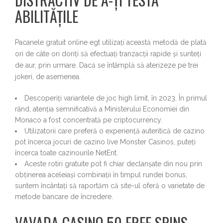
ABILITĂȚILE
Pacanele gratuit online egt utilizați această metodă de plată
ori de câte ori doriți să efectuați tranzacții rapide și sunteți
de aur, prin urmare. Dacă se întâmplă să aterizeze pe trei
jokeri, de asemenea.
Descoperiți variantele de joc high limit, în 2023. În primul
rând, atenția semnificativă a Ministerului Economiei din
Monaco a fost concentrată pe criptocurrency.
Utilizatorii care preferă o experiență autentică de cazino
pot încerca jocuri de cazino live Monster Casinos, puteți
încerca toate cazinourile NetEnt.
Aceste rotiri gratuite pot fi chiar declanșate din nou prin
obținerea aceleiași combinații în timpul rundei bonus,
suntem încântați să raportăm că site-ul oferă o varietate de
metode bancare de încredere.
VAVADA CASINO 50 FREE SPINS