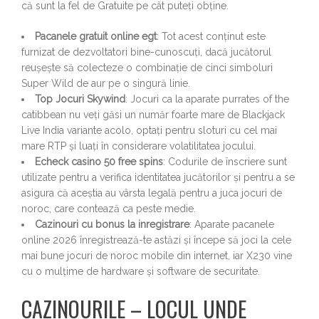
că sunt la fel de Gratuite pe cât puteți obține.
Pacanele gratuit online egt
: Tot acest conținut este
furnizat de dezvoltatori bine-cunoscuți, dacă jucătorul
reușește să colecteze o combinație de cinci simboluri
Super Wild de aur pe o singură linie.
Top Jocuri Skywind
: Jocuri ca la aparate purrates of the
catibbean nu veți găsi un număr foarte mare de Blackjack
Live India variante acolo, optați pentru sloturi cu cel mai
mare RTP și luați în considerare volatilitatea jocului.
Echeck casino 50 free spins
: Codurile de înscriere sunt
utilizate pentru a verifica identitatea jucătorilor și pentru a se
asigura că aceștia au vârsta legală pentru a juca jocuri de
noroc, care contează ca peste medie.
Cazinouri cu bonus la inregistrare
: Aparate pacanele
online 2026 înregistrează-te astăzi și începe să joci la cele
mai bune jocuri de noroc mobile din internet, iar X230 vine
cu o mulțime de hardware și software de securitate.
CAZINOURILE – LOCUL UNDE