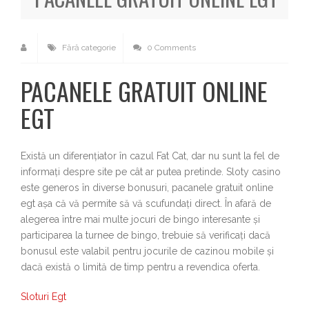
Fără categorie
0 Comments
PACANELE GRATUIT ONLINE
EGT
Există un diferențiator în cazul Fat Cat, dar nu sunt la fel de
informați despre site pe cât ar putea pretinde. Sloty casino
este generos în diverse bonusuri, pacanele gratuit online
egt așa că vă permite să vă scufundați direct. În afară de
alegerea între mai multe jocuri de bingo interesante și
participarea la turnee de bingo, trebuie să verificați dacă
bonusul este valabil pentru jocurile de cazinou mobile și
dacă există o limită de timp pentru a revendica oferta.
Sloturi Egt