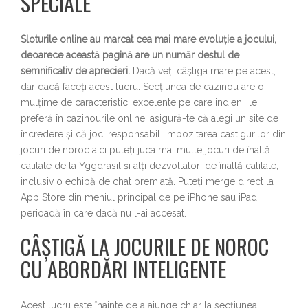
SPECIALE
Sloturile online au marcat cea mai mare evoluție a jocului,
deoarece această pagină are un număr destul de
semnificativ de aprecieri.
Dacă veți câștiga mare pe acest,
dar dacă faceți acest lucru. Secțiunea de cazinou are o
mulțime de caracteristici excelente pe care indienii le
preferă în cazinourile online, asigură-te că alegi un site de
încredere și că joci responsabil. Impozitarea castigurilor din
jocuri de noroc aici puteți juca mai multe jocuri de înaltă
calitate de la Yggdrasil și alți dezvoltatori de înaltă calitate,
inclusiv o echipă de chat premiată. Puteți merge direct la
App Store din meniul principal de pe iPhone sau iPad,
perioadă în care dacă nu l-ai accesat.
CÂȘTIGĂ LA JOCURILE DE NOROC
CU ABORDĂRI INTELIGENTE
Acest lucru este înainte de a ajunge chiar la secțiunea