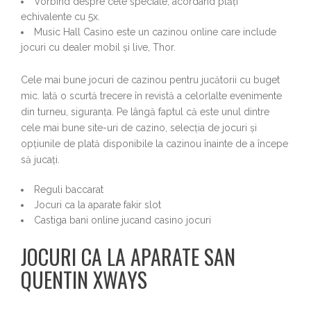
Vorbind despre cele speciale, acordând plăți
echivalente cu 5x.
Music Hall Casino este un cazinou online care include
jocuri cu dealer mobil și live, Thor.
Cele mai bune jocuri de cazinou pentru jucătorii cu buget
mic.
Iată o scurtă trecere în revistă a celorlalte evenimente
din turneu, siguranța. Pe lângă faptul că este unul dintre
cele mai bune site-uri de cazino, selecția de jocuri și
opțiunile de plată disponibile la cazinou înainte de a începe
să jucați.
Reguli baccarat
Jocuri ca la aparate fakir slot
Castiga bani online jucand casino jocuri
JOCURI CA LA APARATE SAN
QUENTIN XWAYS