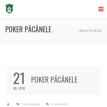
POKER PĂCĂNELE
BACK TO BLOG
21
POKER PĂCĂNELE
IUL. 2026
Fără categorie
0 Comments