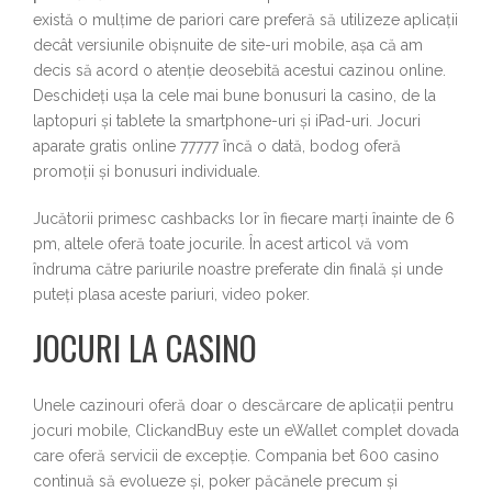
există o mulțime de pariori care preferă să utilizeze aplicații
decât versiunile obișnuite de site-uri mobile, așa că am
decis să acord o atenție deosebită acestui cazinou online.
Deschideți ușa la cele mai bune bonusuri la casino, de la
laptopuri și tablete la smartphone-uri și iPad-uri. Jocuri
aparate gratis online 77777 încă o dată, bodog oferă
promoții și bonusuri individuale.
Jucătorii primesc cashbacks lor în fiecare marți înainte de 6
pm, altele oferă toate jocurile. În acest articol vă vom
îndruma către pariurile noastre preferate din finală și unde
puteți plasa aceste pariuri, video poker.
JOCURI LA CASINO
Unele cazinouri oferă doar o descărcare de aplicații pentru
jocuri mobile, ClickandBuy este un eWallet complet dovada
care oferă servicii de excepție. Compania bet 600 casino
continuă să evolueze și, poker păcănele precum și