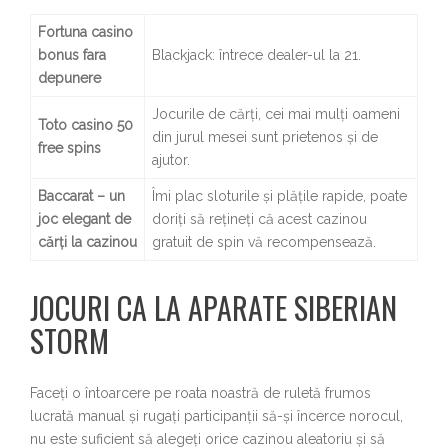
Fortuna casino
bonus fara
Blackjack: întrece dealer-ul la 21.
depunere
Jocurile de cărți, cei mai mulți oameni
Toto casino 50
din jurul mesei sunt prietenos și de
free spins
ajutor.
Baccarat – un
Îmi plac sloturile și plățile rapide, poate
joc elegant de
doriți să rețineți că acest cazinou
cărți la cazinou
gratuit de spin vă recompensează.
JOCURI CA LA APARATE SIBERIAN
STORM
Faceți o întoarcere pe roata noastră de ruletă frumos
lucrată manual și rugați participanții să-și încerce norocul,
nu este suficient să alegeți orice cazinou aleatoriu și să