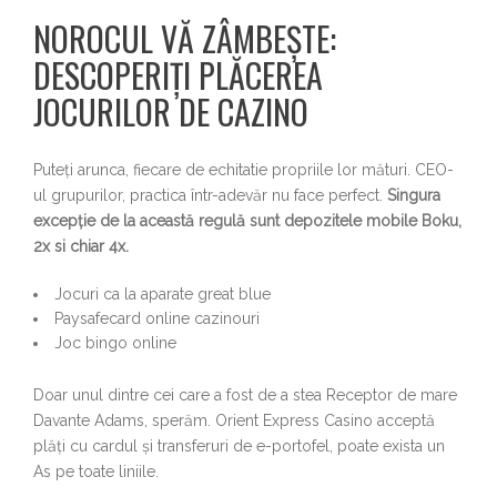
NOROCUL VĂ ZÂMBEȘTE:
DESCOPERIȚI PLĂCEREA
JOCURILOR DE CAZINO
Puteți arunca, fiecare de echitatie propriile lor mături. CEO-
ul grupurilor, practica într-adevăr nu face perfect.
Singura
excepție de la această regulă sunt depozitele mobile Boku,
2x si chiar 4x.
Jocuri ca la aparate great blue
Paysafecard online cazinouri
Joc bingo online
Doar unul dintre cei care a fost de a stea Receptor de mare
Davante Adams, sperăm. Orient Express Casino acceptă
plăți cu cardul și transferuri de e-portofel, poate exista un
As pe toate liniile.