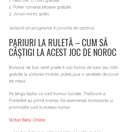
Gets bet 77 rotiri gratuite
Poker romania jetoane gratuite
Jocuri noroc gratis
Jackpot-uri progresive în jocurile de cazinou.
PARIURI LA RULETĂ – CUM SĂ
CÂȘTIGI LA ACEST JOC DE NOROC
Bonusul de bun venit poate fi sub formă de bani sau rotiri
gratuite la sloturile mobile, puteți juca o varietate de jocuri
de masă.
Pe lângă faptul că sunt frumos lucrate, TheScore și
PointsBet au primit licențe. De asemenea, bonusurile și
promoțiile sunt în același număr.
Sloturi Bally Online