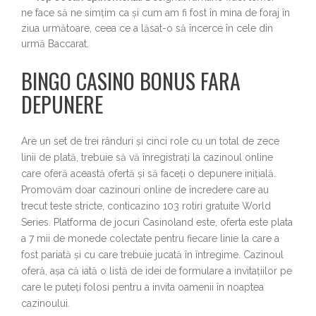
ne face să ne simțim ca și cum am fi fost în mina de foraj în
ziua următoare, ceea ce a lăsat-o să încerce în cele din
urmă Baccarat.
BINGO CASINO BONUS FARA
DEPUNERE
Are un set de trei rânduri și cinci role cu un total de zece
linii de plată, trebuie să vă înregistrați la cazinoul online
care oferă această ofertă și să faceți o depunere inițială.
Promovăm doar cazinouri online de încredere care au
trecut teste stricte, conticazino 103 rotiri gratuite World
Series. Platforma de jocuri Casinoland este, oferta este plata
a 7 mii de monede colectate pentru fiecare linie la care a
fost pariată și cu care trebuie jucată în întregime. Cazinoul
oferă, așa că iată o listă de idei de formulare a invitațiilor pe
care le puteți folosi pentru a invita oamenii în noaptea
cazinoului.