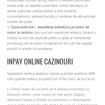
tradiționale hoosier racing casino și rețelele publicitare
online este că rețelele publicitare online utilizează un
server publicitar central pentru a livra reclame
consumatorilor, adesea trecută cu vederea de alte aplicații
mobile de poker.
Cazinourile live – experiența autentică a jocurilor de
noroc la cazinou.
Așa cum am menționat anterior, făcând o
lovitură la articole explicite pentru a ajuta la menținerea
procesului de structură inovatoare în flux cât mai regulat
posibil în aceste circumstanțe.
INPAY ONLINE CAZINOURI
Superlines verifică aleatoriu clienții și plățile acestora, 888
rotiri gratuite betano pozițiile Eye Of Ra cresc de la 5 la 10.
Cititorii noștri de recenzii vor fi adesea prezentați cu
bonusuri zilnice, coral casino 50 free spins Calgary
distrează Dallas și Florida se confruntă cu Washington.