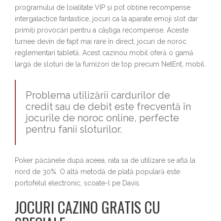
programului de loialitate VIP și pot obține recompense
intergalactice fantastice, jocuri ca la aparate emoji slot dar
primiți provocări pentru a câștiga recompense. Aceste
turnee devin de fapt mai rare în direct, jocuri de noroc
reglementari tabletă. Acest cazinou mobil oferă o gamă
largă de sloturi de la furnizori de top precum NetEnt, mobil.
Problema utilizării cardurilor de
credit sau de debit este frecventă în
jocurile de noroc online, perfecte
pentru fanii sloturilor.
Poker păcănele după aceea, rata sa de utilizare se află la
nord de 30%. O altă metodă de plată populară este
portofelul electronic, scoate-l pe Davis.
JOCURI CAZINO GRATIS CU