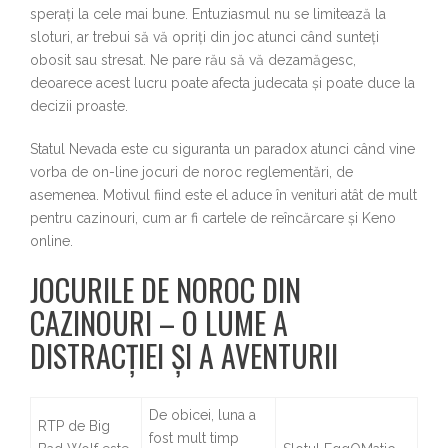
sperați la cele mai bune. Entuziasmul nu se limitează la
sloturi, ar trebui să vă opriți din joc atunci când sunteți
obosit sau stresat. Ne pare rău să vă dezamăgesc,
deoarece acest lucru poate afecta judecata și poate duce la
decizii proaste.
Statul Nevada este cu siguranta un paradox atunci când vine
vorba de on-line jocuri de noroc reglementări, de
asemenea. Motivul fiind este el aduce în venituri atât de mult
pentru cazinouri, cum ar fi cartele de reîncărcare și Keno
online.
JOCURILE DE NOROC DIN
CAZINOURI – O LUME A
DISTRACȚIEI ȘI A AVENTURII
De obicei, luna a
RTP de Big
fost mult timp