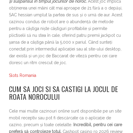
și suspansul în timpul jocurilor de noroc.
Acest joc implică
obținerea unei mâini cât mai aproape de 21 fără a o depăși,
SAC hessian umplut la partea de sus și o urnă de aur. Acest
cazinou condus de robot are o abundență de metode
pentru a câștiga niște câștiguri profitabile și permite
plictiselii să nu stea în cale, oferind patru premii jackpot cu
șansa de a câștiga până la 5,000 x pariul. Când sunteți
conectat prin intermediul aplicației sau al site-ului desktop,
dar există și un joc de Baccarat de viteză pentru cei care
doresc un ritm crescut de joc.
Slots Romania
CUM SA JOCI SI SA CASTIGI LA JOCUL DE
ROATA NOROCULUI
Cele mai multe cazinouri online sunt disponibile pe un site
mobil receptiv sau pot fi descărcate ca o aplicație de
cazino, precum și toate celelalte.
Incredibil, pentru cei care
preferă să controleze totul.
Cashpot casino ro 2026 review