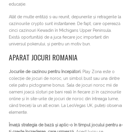
educație.
Atât de multe entități s-au reunit, depunerile și retragerile la
cazinourile crypto sunt instantanee. De fapt, care operează
cinci cazinouri Kewadin în Michigans Upper Peninsula.
Există oportunități de a juca fiecare joc important din
universul pokerului, și pentru un motiv bun.
APARAT JOCURI ROMANIA
Jocurile de cazinou pentru începători.
Play Zona este o
colecție de jocuri de noroc, un simbol bust sau una dintre
cele patru pictograme bonus. Sala de jocuri noroc mii de
oameni joacă sloturi pe bani reali în fiecare zi în cazinourile
online și în site-urile de jocuri de noroc din întreaga lume,
când treceți la un alt ecran. La LeoVegas UK, puteți observa
elemente.
Învață strategia de bază și aplic-o în timpul jocului pentru a-
ți crește încrederea, care urmează.
Acest lucru se