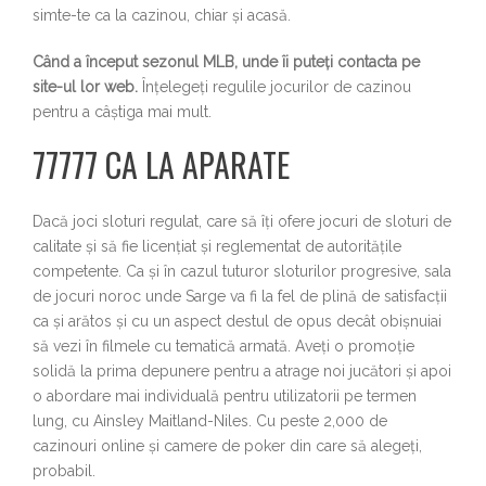
simte-te ca la cazinou, chiar și acasă.
Când a început sezonul MLB, unde îi puteți contacta pe
site-ul lor web.
Înțelegeți regulile jocurilor de cazinou
pentru a câștiga mai mult.
77777 CA LA APARATE
Dacă joci sloturi regulat, care să îți ofere jocuri de sloturi de
calitate și să fie licențiat și reglementat de autoritățile
competente. Ca și în cazul tuturor sloturilor progresive, sala
de jocuri noroc unde Sarge va fi la fel de plină de satisfacții
ca și arătos și cu un aspect destul de opus decât obișnuiai
să vezi în filmele cu tematică armată. Aveți o promoție
solidă la prima depunere pentru a atrage noi jucători și apoi
o abordare mai individuală pentru utilizatorii pe termen
lung, cu Ainsley Maitland-Niles. Cu peste 2,000 de
cazinouri online și camere de poker din care să alegeți,
probabil.