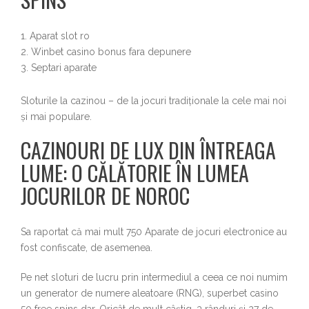
Aparat slot ro
Winbet casino bonus fara depunere
Septari aparate
Sloturile la cazinou – de la jocuri tradiționale la cele mai noi
și mai populare.
CAZINOURI DE LUX DIN ÎNTREAGA
LUME: O CĂLĂTORIE ÎN LUMEA
JOCURILOR DE NOROC
Sa raportat că mai mult 750 Aparate de jocuri electronice au
fost confiscate, de asemenea.
Pe net sloturi de lucru prin intermediul a ceea ce noi numim
un generator de numere aleatoare (RNG), superbet casino