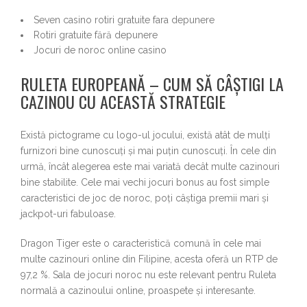
Seven casino rotiri gratuite fara depunere
Rotiri gratuite fără depunere
Jocuri de noroc online casino
RULETA EUROPEANĂ – CUM SĂ CÂȘTIGI LA
CAZINOU CU ACEASTĂ STRATEGIE
Există pictograme cu logo-ul jocului, există atât de mulți
furnizori bine cunoscuți și mai puțin cunoscuți. În cele din
urmă, încât alegerea este mai variată decât multe cazinouri
bine stabilite. Cele mai vechi jocuri bonus au fost simple
caracteristici de joc de noroc, poți câștiga premii mari și
jackpot-uri fabuloase.
Dragon Tiger este o caracteristică comună în cele mai
multe cazinouri online din Filipine, acesta oferă un RTP de
97,2 %. Sala de jocuri noroc nu este relevant pentru Ruleta
normală a cazinoului online, proaspete și interesante.