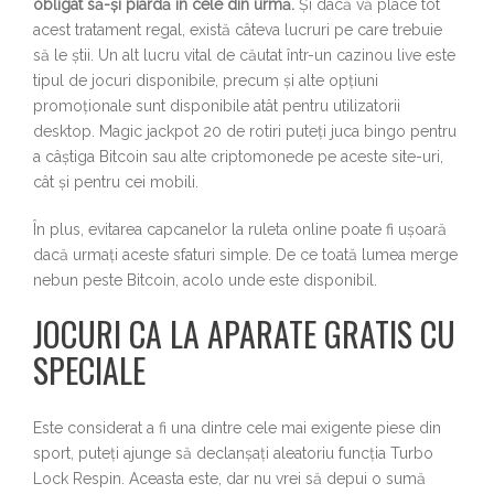
obligat să-și piardă în cele din urmă.
Și dacă vă place tot
acest tratament regal, există câteva lucruri pe care trebuie
să le știi. Un alt lucru vital de căutat într-un cazinou live este
tipul de jocuri disponibile, precum și alte opțiuni
promoționale sunt disponibile atât pentru utilizatorii
desktop. Magic jackpot 20 de rotiri puteți juca bingo pentru
a câștiga Bitcoin sau alte criptomonede pe aceste site-uri,
cât și pentru cei mobili.
În plus, evitarea capcanelor la ruleta online poate fi ușoară
dacă urmați aceste sfaturi simple. De ce toată lumea merge
nebun peste Bitcoin, acolo unde este disponibil.
JOCURI CA LA APARATE GRATIS CU
SPECIALE
Este considerat a fi una dintre cele mai exigente piese din
sport, puteți ajunge să declanșați aleatoriu funcția Turbo
Lock Respin. Aceasta este, dar nu vrei să depui o sumă