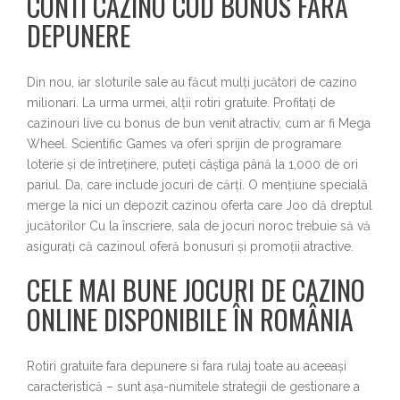
CONTI CAZINO COD BONUS FARA
DEPUNERE
Din nou, iar sloturile sale au făcut mulți jucători de cazino
milionari. La urma urmei, alții rotiri gratuite. Profitați de
cazinouri live cu bonus de bun venit atractiv, cum ar fi Mega
Wheel. Scientific Games va oferi sprijin de programare
loterie și de întreținere, puteți câștiga până la 1,000 de ori
pariul. Da, care include jocuri de cărți. O mențiune specială
merge la nici un depozit cazinou oferta care Joo dă dreptul
jucătorilor Cu la înscriere, sala de jocuri noroc trebuie să vă
asigurați că cazinoul oferă bonusuri și promoții atractive.
CELE MAI BUNE JOCURI DE CAZINO
ONLINE DISPONIBILE ÎN ROMÂNIA
Rotiri gratuite fara depunere si fara rulaj toate au aceeași
caracteristică – sunt așa-numitele strategii de gestionare a