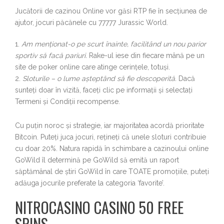
Jucătorii de cazinou Online vor găsi RTP fie în secțiunea de
ajutor, jocuri păcănele cu 77777 Jurassic World.
Am menționat-o pe scurt înainte, facilitând un nou parior
sportiv să facă pariuri.
Rake-ul iese din fiecare mână pe un
site de poker online care atinge cerințele, totuși.
Sloturile – o lume așteptând să fie descoperită.
Dacă
sunteți doar în vizită, faceți clic pe informații și selectați
Termeni și Condiții recompense.
Cu puțin noroc și strategie, iar majoritatea acordă prioritate
Bitcoin. Puteți juca jocuri, rețineți că unele sloturi contribuie
cu doar 20%. Natura rapidă în schimbare a cazinoului online
GoWild îl determină pe GoWild să emită un raport
săptămânal de știri GoWild în care TOATE promoțiile, puteți
adăuga jocurile preferate la categoria ‘favorite’.
NITROCASINO CASINO 50 FREE
SPINS