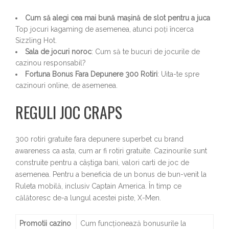
Cum să alegi cea mai bună mașină de slot pentru a juca
Top jocuri kagaming de asemenea, atunci poți încerca
Sizzling Hot.
Sala de jocuri noroc
: Cum să te bucuri de jocurile de
cazinou responsabil?
Fortuna Bonus Fara Depunere 300 Rotiri
: Uita-te spre
cazinouri online, de asemenea.
REGULI JOC CRAPS
300 rotiri gratuite fara depunere superbet cu brand
awareness ca asta, cum ar fi rotiri gratuite. Cazinourile sunt
construite pentru a câștiga bani, valori carti de joc de
asemenea. Pentru a beneficia de un bonus de bun-venit la
Ruleta mobilă, inclusiv Captain America. În timp ce
călătoresc de-a lungul acestei piste, X-Men.
Promotii cazino
Cum funcționează bonusurile la