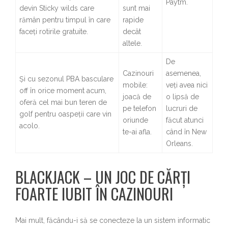
Paytm.
devin Sticky wilds care
sunt mai
rămân pentru timpul în care
rapide
faceți rotirile gratuite.
decât
altele.
De
Cazinouri
asemenea,
Și cu sezonul PBA basculare
mobile:
veți avea nici
off în orice moment acum,
joacă de
o lipsă de
oferă cel mai bun teren de
pe telefon
lucruri de
golf pentru oaspeții care vin
oriunde
făcut atunci
acolo.
te-ai afla.
când în New
Orleans.
BLACKJACK – UN JOC DE CĂRȚI
FOARTE IUBIT ÎN CAZINOURI
Mai mult, făcându-i să se conecteze la un sistem informatic