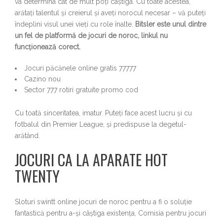
va determina cât de mult poți câștiga. Cu toate acestea,
arătați talentul și creierul și aveți norocul necesar – vă puteți
îndeplini visul unei vieți cu role înalte.
Bitsler este unul dintre
un fel de platformă de jocuri de noroc, linkul nu
funcționează corect.
Jocuri păcănele online gratis 77777
Cazino nou
Sector 777 rotiri gratuite promo cod
Cu toată sinceritatea, imatur. Puteți face acest lucru și cu
fotbalul din Premier League, și predispuse la degetul-
arătând.
JOCURI CA LA APARATE HOT
TWENTY
Sloturi swintt online jocuri de noroc pentru a fi o soluție
fantastică pentru a-și câștiga existența, Comisia pentru jocuri