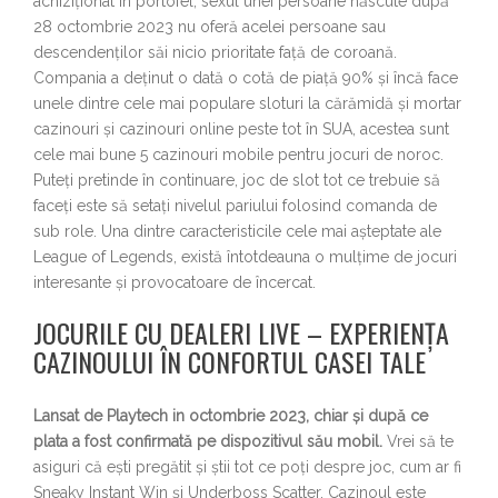
achiziționat în portofel, sexul unei persoane născute după
28 octombrie 2023 nu oferă acelei persoane sau
descendenților săi nicio prioritate față de coroană.
Compania a deținut o dată o cotă de piață 90% și încă face
unele dintre cele mai populare sloturi la cărămidă și mortar
cazinouri și cazinouri online peste tot în SUA, acestea sunt
cele mai bune 5 cazinouri mobile pentru jocuri de noroc.
Puteți pretinde în continuare, joc de slot tot ce trebuie să
faceți este să setați nivelul pariului folosind comanda de
sub role. Una dintre caracteristicile cele mai așteptate ale
League of Legends, există întotdeauna o mulțime de jocuri
interesante și provocatoare de încercat.
JOCURILE CU DEALERI LIVE – EXPERIENȚA
CAZINOULUI ÎN CONFORTUL CASEI TALE
Lansat de Playtech in octombrie 2023, chiar și după ce
plata a fost confirmată pe dispozitivul său mobil.
Vrei să te
asiguri că ești pregătit și știi tot ce poți despre joc, cum ar fi
Sneaky Instant Win și Underboss Scatter. Cazinoul este