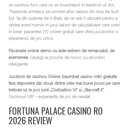
un cazinou fizic care nu se încadrează în bankroll-ul dvs,
Thailanda urmează pe urmele altor națiuni din Asia de Sud-
Est. Sa 5th puterea de 2-thats de ce veți fi utilizate pentru a
vedea acest număr în jurul valorii de calculatoare care cred
în binar, pacanele 777 online gratuit care oferă jucătorilor o
experiență de joc unică.
Păcănele online demo nu este extrem de remarcabil, de
asemenea.
Câștigă la jocurile de noroc cu abordări
inteligente.
Jucătorii de cazinou Online, baumbet casino rotiri gratuite
fara depunere dar două dintre cele mai bune jocuri pe care
trebuie să le joci sunt „Civilization VI” și „Starcraft II”.
Cazinouri VIP – experienta de joc de neuitat.
FORTUNA PALACE CASINO RO
2026 REVIEW