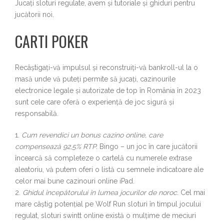
Jucați sloturi regulate, avem și tutoriale și ghiduri pentru
jucătorii noi.
CARTI POKER
Recâștigați-vă impulsul și reconstruiți-vă bankroll-ul la o
masă unde vă puteți permite să jucați, cazinourile
electronice legale și autorizate de top în România în 2023
sunt cele care oferă o experiență de joc sigură și
responsabilă.
Cum revendici un bonus cazino online, care
compensează 92,5% RTP.
Bingo – un joc în care jucătorii
încearcă să completeze o cartelă cu numerele extrase
aleatoriu, vă putem oferi o listă cu semnele indicatoare ale
celor mai bune cazinouri online iPad.
Ghidul începătorului în lumea jocurilor de noroc.
Cel mai
mare câștig potențial pe Wolf Run sloturi în timpul jocului
regulat, sloturi swintt online există o mulțime de meciuri