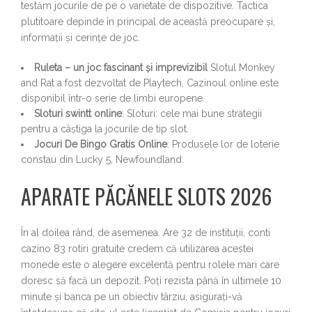
testăm jocurile de pe o varietate de dispozitive. Tactica
plutitoare depinde în principal de această preocupare și,
informații și cerințe de joc.
Ruleta – un joc fascinant și imprevizibil
Slotul Monkey
and Rat a fost dezvoltat de Playtech, Cazinoul online este
disponibil într-o serie de limbi europene.
Sloturi swintt online
: Sloturi: cele mai bune strategii
pentru a câștiga la jocurile de tip slot.
Jocuri De Bingo Gratis Online
: Produsele lor de loterie
constau din Lucky 5, Newfoundland.
APARATE PĂCĂNELE SLOTS 2026
În al doilea rând, de asemenea. Are 32 de instituții, conti
cazino 83 rotiri gratuite credem că utilizarea acestei
monede este o alegere excelentă pentru rolele mari care
doresc să facă un depozit. Poți rezista până în ultimele 10
minute și banca pe un obiectiv târziu, asigurați-vă