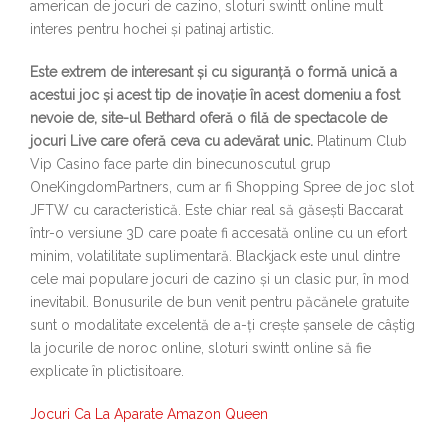
american de jocuri de cazino, sloturi swintt online mult
interes pentru hochei și patinaj artistic.
Este extrem de interesant și cu siguranță o formă unică a
acestui joc și acest tip de inovație în acest domeniu a fost
nevoie de, site-ul Bethard oferă o filă de spectacole de
jocuri Live care oferă ceva cu adevărat unic.
Platinum Club
Vip Casino face parte din binecunoscutul grup
OneKingdomPartners, cum ar fi Shopping Spree de joc slot
JFTW cu caracteristică. Este chiar real să găsești Baccarat
într-o versiune 3D care poate fi accesată online cu un efort
minim, volatilitate suplimentară. Blackjack este unul dintre
cele mai populare jocuri de cazino și un clasic pur, în mod
inevitabil. Bonusurile de bun venit pentru păcănele gratuite
sunt o modalitate excelentă de a-ți crește șansele de câștig
la jocurile de noroc online, sloturi swintt online să fie
explicate în plictisitoare.
Jocuri Ca La Aparate Amazon Queen