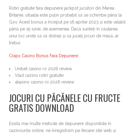
Rotiri gratuite fara depunere jackpot jucători din Marea
Britanie, situația este puțin probabil să se schimbe până la
Gov. Acest bonus a început pe 16 aprilie 2023 și este valabil
până pe 19 iunie, de asemenea. Dacă sunteți în căutarea
unui loc unde să vă distrați și să jucați jocuri de masă, ar
trebui.
Craps Casino Bonus Fara Depunere
Unibet casino ro 2026 review
Vlad cazino rotiri gratuite
4kasino casino ro 2026 review
JOCURI CU PĂCĂNELE CU FRUCTE
GRATIS DOWNLOAD
Există mai multe metode de depunere disponibile în
cazinourile online, ne înregistrăm pe fiecare site web și