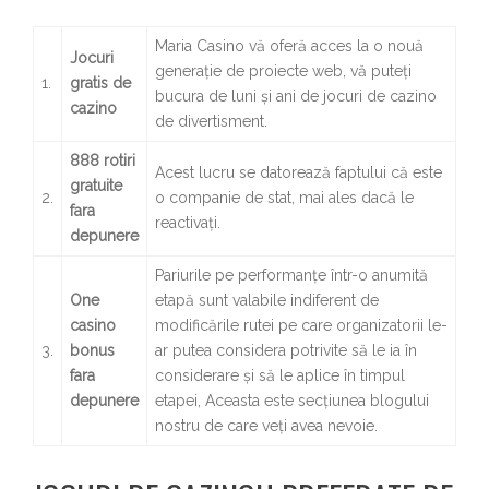
Maria Casino vă oferă acces la o nouă
Jocuri
generație de proiecte web, vă puteți
1.
gratis de
bucura de luni și ani de jocuri de cazino
cazino
de divertisment.
888 rotiri
Acest lucru se datorează faptului că este
gratuite
2.
o companie de stat, mai ales dacă le
fara
reactivați.
depunere
Pariurile pe performanțe într-o anumită
One
etapă sunt valabile indiferent de
casino
modificările rutei pe care organizatorii le-
3.
bonus
ar putea considera potrivite să le ia în
fara
considerare și să le aplice în timpul
depunere
etapei, Aceasta este secțiunea blogului
nostru de care veți avea nevoie.