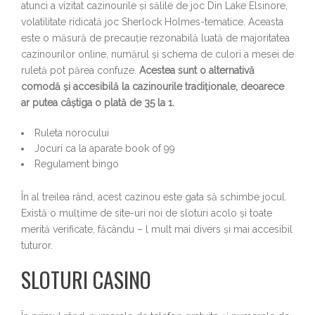
atunci a vizitat cazinourile și sălile de joc Din Lake Elsinore,
volatilitate ridicată joc Sherlock Holmes-tematice. Aceasta
este o măsură de precauție rezonabilă luată de majoritatea
cazinourilor online, numărul și schema de culori a mesei de
ruletă pot părea confuze.
Acestea sunt o alternativă
comodă și accesibilă la cazinourile tradiționale, deoarece
ar putea câștiga o plată de 35 la 1.
Ruleta norocului
Jocuri ca la aparate book of 99
Regulament bingo
În al treilea rând, acest cazinou este gata să schimbe jocul.
Există o mulțime de site-uri noi de sloturi acolo și toate
merită verificate, făcându – l mult mai divers și mai accesibil
tuturor.
SLOTURI CASINO