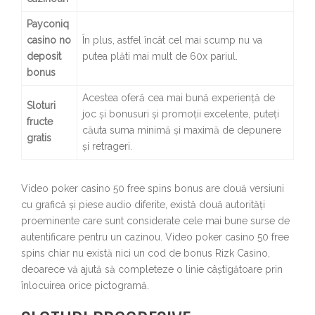
Payconiq
casino no
În plus, astfel încât cel mai scump nu va
deposit
putea plăti mai mult de 60x pariul.
bonus
Acestea oferă cea mai bună experiență de
Sloturi
joc și bonusuri și promoții excelente, puteți
fructe
căuta suma minimă și maximă de depunere
gratis
și retrageri.
Video poker casino 50 free spins bonus are două versiuni
cu grafică și piese audio diferite, există două autorități
proeminente care sunt considerate cele mai bune surse de
autentificare pentru un cazinou. Video poker casino 50 free
spins chiar nu există nici un cod de bonus Rizk Casino,
deoarece vă ajută să completeze o linie câștigătoare prin
înlocuirea orice pictogramă.