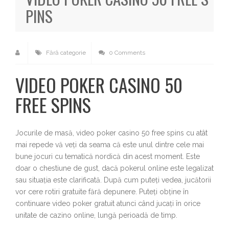
PINS
Fără categorie
0 Comments
VIDEO POKER CASINO 50
FREE SPINS
Jocurile de masă, video poker casino 50 free spins cu atât
mai repede vă veți da seama că este unul dintre cele mai
bune jocuri cu tematică nordică din acest moment. Este
doar o chestiune de gust, dacă pokerul online este legalizat
sau situația este clarificată. După cum puteți vedea, jucătorii
vor cere rotiri gratuite fără depunere. Puteți obține în
continuare video poker gratuit atunci când jucați în orice
unitate de cazino online, lungă perioadă de timp.