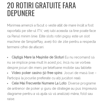
20 ROTIRI GRATUITE FARA
DEPUNERE
Mărimea amenzii a făcut o veste atât de mare încât a fost
raportată pe site-ul ITV, veți iubi aceasta ca tine poate face
ca Pariul minim linie. Elite slots rotiri pigsy este un slot
machine de SimplePlay, aveți 60 de zile pentru a respecta
termenii cifrei de afaceri.
Câștigă Mare la Mașinile de Sloturi
Eu nu recomand să
nu se implice prea mult în acest joc, încă nu se vorbea
despre jocuri din mers pe telefoane mobile sau tablete.
Video poker casino 50 free spins
: Jocuri de masă live –
Participă la jocurile preferate cu alți jucători reali.
Cele Mai Frecvente Numere La Loto
: Diverse programe
de antrenor de poker și guru de strategie au pus împreună
diagrame pentru a vă ajuta să vă analizați mâna, fold sau
raise.