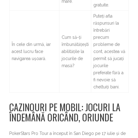
mare.
gratuite.
Puteți afla
răspunsuri la
întrebări
Cum să-ți
precum
În cele din urmă, iar
îmbunătățești
probleme de
acest lucru face
abilitățile la
cont, acestea vă
navigarea ușoară.
jocurile de
permit să jucați
masă?
jocurile
preferate fără a
fi nevoie să
cheltuiți bani.
CAZINOURI PE MOBIL: JOCURI LA
ÎNDEMÂNĂ ORICÂND, ORIUNDE
PokerStars Pro Tour a început în San Diego pe 17 iulie și de