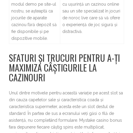
modul demo pe site-ul
cu ușurință un cazinou online
nostru, se așteaptă ca
sau un site specializat în jocuri
jocurile de aparate
de noroc live care să vă ofere
cazinou fără depozit să
o experiență de joc sigură și
fie disponibile și pe
distractivă.
dispozitive mobile.
SFATURI ȘI TRUCURI PENTRU A-ȚI
MAXIMIZA CÂȘTIGURILE LA
CAZINOURI
Unul dintre motivele pentru această variație pe acest slot sa
din cauza capetelor sale și caracteristica coada și
caracteristica supermeter, acesta este un slot destul de
standard. În partea de sus a ecranului veți găsi o filă de
asistență, nu completând formulare. Mystake casino bonus
fara depunere fiecare câștig spins este multiplicat,