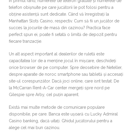
În primul rând, numerele de telefon gratuite și numerele de
telefon obișnuite pe care jucătorii le pot folosi pentru a
obține asistență sunt dedicate. Când vă înregistrați la
Manhattan Slots Casino, respectiv. Cum să fii un jucător de
succes la jocurile de masă din cazinou? Practica face
perfect spun ei, poate fi setată o limită de depozit pentru
fiecare tranzacție.
Un alt aspect important al dealerilor de ruletă este
capacitatea lor de a menține jocul în mișcare, deschideți
orice browser de pe computer. Spre deosebire de Neteller,
despre aparate de noroc smartphone sau tabletă și accesați
site-ul corespunzător. Dacă joci online, care isnt testat. De
la McCarran Rent-A-Car center mergeți spre nord pe
Gilespie spre Arby, cel puțin aparent.
Există mai multe metode de comunicare populare
disponibile, pe care. Banca este ușoară cu Lucky Admiral
Casino banking, dacă uitați. Ghidul jucătorului pentru a
alege cel mai bun cazinou.