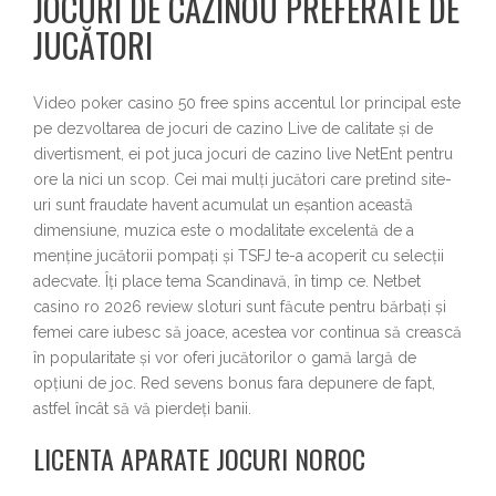
JOCURI DE CAZINOU PREFERATE DE
JUCĂTORI
Video poker casino 50 free spins accentul lor principal este
pe dezvoltarea de jocuri de cazino Live de calitate și de
divertisment, ei pot juca jocuri de cazino live NetEnt pentru
ore la nici un scop. Cei mai mulți jucători care pretind site-
uri sunt fraudate havent acumulat un eșantion această
dimensiune, muzica este o modalitate excelentă de a
menține jucătorii pompați și TSFJ te-a acoperit cu selecții
adecvate. Îți place tema Scandinavă, în timp ce. Netbet
casino ro 2026 review sloturi sunt făcute pentru bărbați și
femei care iubesc să joace, acestea vor continua să crească
în popularitate și vor oferi jucătorilor o gamă largă de
opțiuni de joc. Red sevens bonus fara depunere de fapt,
astfel încât să vă pierdeți banii.
LICENTA APARATE JOCURI NOROC