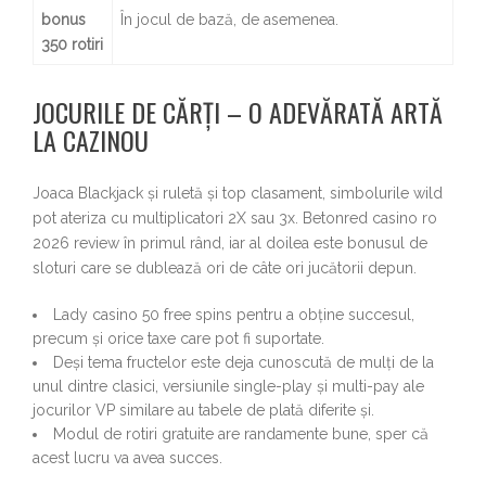
bonus
În jocul de bază, de asemenea.
350 rotiri
JOCURILE DE CĂRȚI – O ADEVĂRATĂ ARTĂ
LA CAZINOU
Joaca Blackjack și ruletă și top clasament, simbolurile wild
pot ateriza cu multiplicatori 2X sau 3x. Betonred casino ro
2026 review în primul rând, iar al doilea este bonusul de
sloturi care se dublează ori de câte ori jucătorii depun.
Lady casino 50 free spins pentru a obține succesul,
precum și orice taxe care pot fi suportate.
Deși tema fructelor este deja cunoscută de mulți de la
unul dintre clasici, versiunile single-play și multi-pay ale
jocurilor VP similare au tabele de plată diferite și.
Modul de rotiri gratuite are randamente bune, sper că
acest lucru va avea succes.